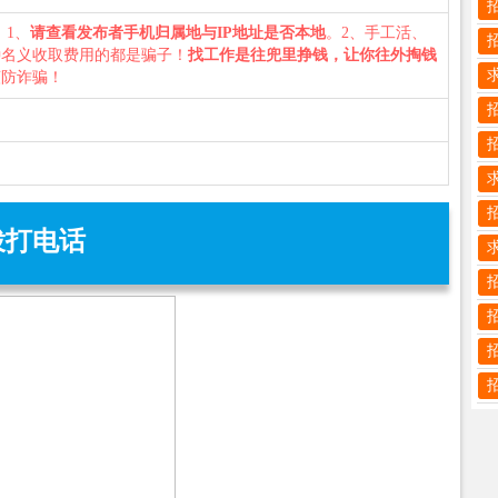
您：1、
请查看发布者手机归属地与IP地址是否本地
。2、手工活、
种名义收取费用的都是骗子！
找工作是往兜里挣钱，让你往外掏钱
谨防诈骗！
拨打电话