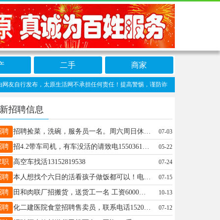
产
二手
商家
自行发布，太原生活网不承担任何责任！提高警惕，谨防诈骗！做推广、做信息置顶！请加太原
新招聘信息
招聘
招聘捡菜，洗碗，服务员一名。周六周日休息，节假日全部休息，上养老保险，上班时间早上6:30点到下午2:30 电话18903514519 地址：嘉华街9号国家电网
07-03
招聘
招4.2带车司机，有车没活的请致电15503611319
05-22
求职
高空车找活13152819538
07-24
招聘
本人想找个六日的活看孩子做饭都可以！电话微信13653642059
07-15
招聘
田和肉联厂招搬货，送货工一名 工资6000到6500电话18235828171
10-13
招聘
化二建医院食堂招聘售卖员，联系电话15203432618
07-12