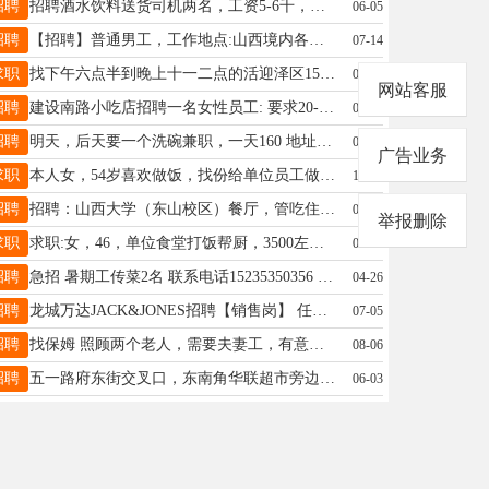
招聘
招聘酒水饮料送货司机两名，工资5-6千，有经验的可以做底薪+提成(6-9千）地址，万柏林西铭，电话17735185697
06-05
招聘
【招聘】普通男工，工作地点:山西境内各养殖场 工作内容:养殖设备安装，管吃管住 ，年龄18-50，文水附近的优先 工资电联18635831120 陈（微信同号）
07-14
求职
找下午六点半到晚上十一二点的活迎泽区15534463225
06-11
网站客服
招聘
建设南路小吃店招聘一名女性员工: 要求20-55岁之间，有良好的沟通能力，吃苦耐劳，有责任心 最好是附近居住，每天工作8-9小时，月工资4000元。 有意者请拨打15535177678联系！
07-03
招聘
明天，后天要一个洗碗兼职，一天160 地址太原市万柏林区前北屯路文兴苑干一天或者两天都行 电话18834884140
07-24
广告业务
求职
本人女，54岁喜欢做饭，找份给单位员工做饭的工作十人左右，有十年以上的工作经验了，要求在万柏林区咐近，工资5000 左右，联系电话19935123341
10-13
招聘
招聘：山西大学（东山校区）餐厅，管吃住 要求年龄20-55岁会售餐，能简单跟同学沟通。 工作时间：早8点到午2点 下午4点到晚9点 工资4000元，月休2天。 详询17836038890
08-05
举报删除
求职
求职:女，46，单位食堂打饭帮厨，3500左右，单双休都可以，工资能按时到账，有需要可以联系，电话15234122012郝
06-06
招聘
急招 暑期工传菜2名 联系电话15235350356 工资3000 地址：晋源区绿地世纪城一期印湘园精品湘菜招聘
04-26
招聘
龙城万达JACK&JONES招聘【销售岗】 任职要求: 35岁以内，男女不限，有相关工作经验者优先 薪资福利： 平均工资4000-12000、五险、十三薪、带薪年假、带薪休假每月四天、法定节假日三薪、一年免费8套工装 联系电话：15536831995
07-05
招聘
找保姆 照顾两个老人，需要夫妻工，有意者联系电话13403454417
08-06
招聘
五一路府东街交叉口，东南角华联超市旁边某学校，招聘保安2名，6个小时班，年龄60岁以下，联系电话15333519868李队
06-03