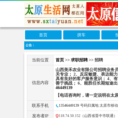
首页
拼车
公告：
当前位置
首页
>>
求职招聘
>> 招聘
山西美禾农业有限公司招聘业务员
关专业； 2、反应敏捷、表达能
具有良好的客户服务意识； 4、
信息内容
善于挑战； 6、能胜任长期短途出差
46449139
【电话咨询时，请一定说明在太
联系手机
13546449139
号码归属地:太原市移动
发布者IP
118.74.50.152（山西省晋中市联通）