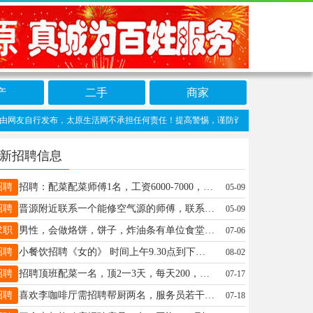
产
二手
商家
自行发布，太原生活网不承担任何责任！提高警惕，谨防诈骗！做推广、做信息置顶！请加太
新招聘信息
招聘
招聘：配菜配菜师傅1名，工资6000-7000，看能力，小饭店一炒一配，吃苦耐劳的优先，服务员2名，工资3500-4000 电话：15303512150 地址：千峰路南内环街口
05-09
招聘
晋源附近联系一个能修空气源的师傅，联系15135133112
05-09
求职
男性，会做烙饼，饼子，炸油条有单位食堂需要的电话联系15035140797
07-06
招聘
小餐饮招聘《女的》 时间上午9.30点到下午5.30点 全太原，具体事宜电话联系13994511018张
08-02
招聘
招聘顶班配菜一名，顶2一3天，每天200，地址，尖草坪区，龙康南街，联系电话，13593132801
07-17
招聘
喜欢李咖啡厅需招聘帮厨两名，服务员若干名 地址中央公园南门(幼儿园斜对面),工资面议 联系电话:15835830333
07-18