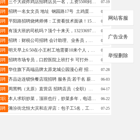
招聘
三个大叔炸鸡店招聘店员一名，工资5500到6000工作时间早11:00到晚12:00。地址亲贤街北二条。联系电话15035679550。
07-19
招聘
招聘一名女文员 地址 钢园路17号 土鸡蛋仓库 要求年龄45岁以内，熟练电脑，会使用管家婆软件，需要发货收货的记账，出库，开单等。 工作时间 早上8.到中午12点 下午2点到晚上7点。 工资3000-4500 电话15581882888 另外找仓库打包分拣一名，工资2500
07-18
网站客服
招聘
平阳路招聘烧烤师傅：工资看技术面谈！15635157819
07-22
招聘
有顶大班的司机吗？顶个十来天，13233697509
07-23
广告业务
招聘
招聘：财税公司招聘 会计助理、业务员，地址南内环财富大厦，薪资面议，联系方式18334783815
08-16
招聘
明天早上6:50在小王村工地需要10来个人，去顶人数拍个照就可以走了，一人给的30元，有愿意去的联系18735188376
07-03
举报删除
招聘
招聘市场专员，口腔医院上班打卡 可打外勤卡，时间自由，每月15号发工资 底薪3500 提成 联系人杜先生13037093979
08-02
招聘
华住旗下高端品牌太原龙城公园漫心府 招聘 1、酒店自助餐厨师 月薪：7000-8000 缴纳社保，包吃包住，各种员工福利 地址:太原市小店区龙城南街268号30幢 有意者联系：李 18634815000
07-28
招聘
齐品达连锁快餐店现招聘 服务员:若干名 薪资:3500+ 要求:年龄18-30岁 保持餐厅卫生，外卖打包 有无经验均可带薪培训 福利待遇:包食宿，每月公休两天 联系人:15234830305
06-03
招聘
周黑鸭（太原）直营店 招聘店员（全职）年龄30岁一45岁 上班时间：每天6.5-7个小时（倒班）早9点—16点/晚15：30—22点 上班地点：周黑鸭龙城万达店 薪资待遇：2500+300+100+216+提成+工龄工资+国家法定节日福利+一年后五险 18635767189
04-17
求职
本人求职炒菜，顶班也行，炒菜多年，电话18735173583
06-22
招聘
漪汾街北恒大滨和左岸店：包子工5名，工资4000，上午5:50-10:30，如果大家干的快，下班更早。下午5:30-9:30,月休两天，不休息，发加班费。咨询电话13653640172
07-25