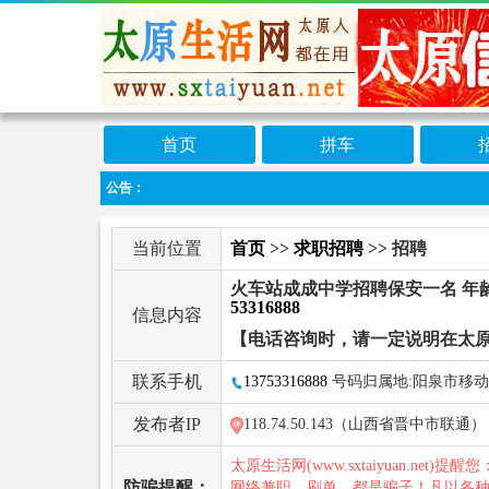
首页
拼车
公告：
当前位置
首页
>>
求职招聘
>> 招聘
火车站成成中学招聘保安一名 年龄
53316888
信息内容
【电话咨询时，请一定说明在太
联系手机
13753316888
号码归属地:阳泉市移动
发布者IP
118.74.50.143（山西省晋中市联通）
太原生活网(www.sxtaiyuan.net)提醒
防骗提醒：
网络兼职、刷单，都是骗子！凡以各