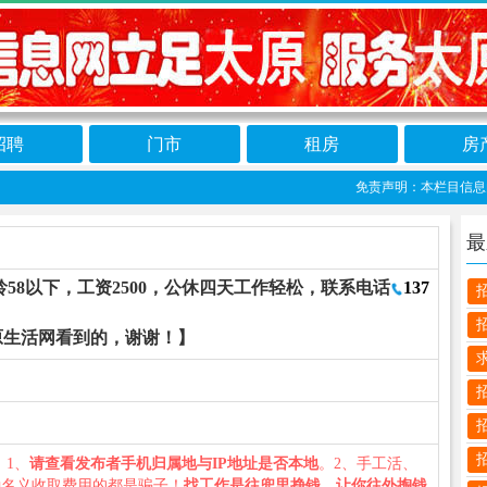
招聘
门市
租房
房
免责声明：本栏目信息由网友
最
58以下，工资2500，公休四天工作轻松，联系电话
137
原生活网看到的，谢谢！】
您：1、
请查看发布者手机归属地与IP地址是否本地
。2、手工活、
种名义收取费用的都是骗子！
找工作是往兜里挣钱，让你往外掏钱