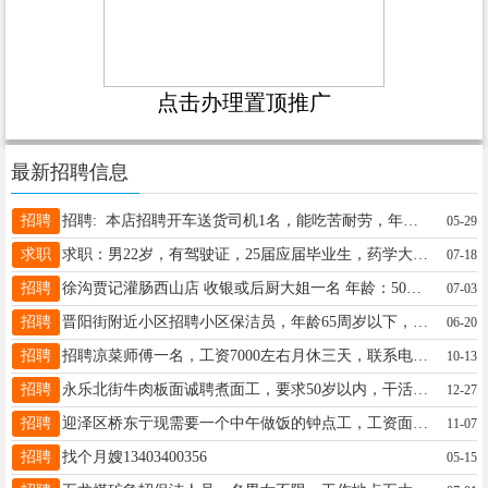
点击办理置顶推广
最新招聘信息
招聘
招聘: 本店招聘开车送货司机1名，能吃苦耐劳，年龄35岁以下，月结，工资6000元，地址，太原市杏花岭区丈子头农产品物流园，电话13283519665。兼职的勿扰！
05-29
求职
求职：男22岁，有驾驶证，25届应届毕业生，药学大专毕业，身体稍微有点残疾，想找个药房 药店，诊所医生助理工作，有需要的老板请联系15835126066
07-18
招聘
徐沟贾记灌肠西山店 收银或后厨大姐一名 年龄：50岁以下 时间:上午半天一名，下午半天一名（或者全天一名） 薪资:底薪+提成 地址：西山矿务局附近 联系电话:13753175432
07-03
招聘
晋阳街附近小区招聘小区保洁员，年龄65周岁以下，身体健康。2400休四天，不休有补助。 联系电话15001346517 另聘主管多名，4500--5000休四天。 保洁领班3500-400休四天 有小区保洁经验的联系
06-20
招聘
招聘凉菜师傅一名，工资7000左右月休三天，联系电话17277058890
10-13
招聘
永乐北街牛肉板面诚聘煮面工，要求50岁以内，干活利索。 联系电话:19835117620
12-27
招聘
迎泽区桥东亍现需要一个中午做饭的钟点工，工资面议，15935147643给两个老人做饭
11-07
招聘
找个月嫂13403400356
05-15