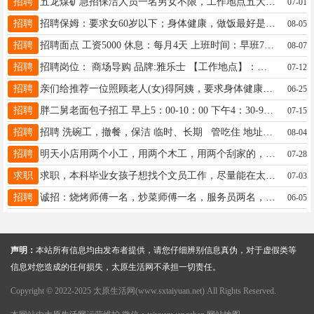
招聘
五龙煤矿急招保洁人员一名男女不限，工作地点五大龙沟附近，工资2100.有接送车，有食堂，有意愿者，电联17703412502
07-01
招聘
招聘保姆：要求女60岁以下；身体健康，做饭最好是忻州太原这边的口味。招呼一个男老人87岁，老人完全能够自理。工作就是陪伴，打扫家，洗衣服，做饭，有意者拨打电话13015302382
08-05
招聘
招聘面点 工资5000 休息：每月4天 上班时间：早班7：00-15:00 晚班5：00-10：00 上班地点：太原长风东街水善汇 联系电话：18003510986
08-07
招聘
招聘岗位： 商场导购 品牌:雅乐士 【工作地点】：王府井雅乐士3楼 【工作时间】：倒班制，满1年享有年假 【薪资待遇】：底薪2800+提成%5+五险十完成任务200奖金十年终奖十节日福利十工龄，工资待遇优厚。 联系人左女士 电话:13624810728 招贤纳士，欢迎你的加入。
07-12
招聘
亲们给推荐一位照顾老人(女)得阿姨，要求身体健康，有责任心，有亲和力，心地善良的好人。地址晋中市祁县..工资面议，有意者联系15103418101
06-25
招聘
胖二舅老面包子招工 早上5：00-10：00 下午4：30-9：30 薪资待遇3500元-4000元，男女不限 年龄45-55之内 地址：太原市恒大滨河左岸 联系方式：18035171949
07-15
招聘
招聘 洗碗工，撤餐，保洁 临时、长期 管吃住 地址，南中环，千峰路，胜利街，长风街，南中环，龙城大街等 联系电话 18903516747
08-04
招聘
明天小店用两个小工，用两个木工，用两个刮家的，有空的联系18803419976
07-28
求职
求职，本科毕业女孩子想找个文员工作，尽量能在太原市安排。需要的老板可以联系，电话16663495221
07-03
招聘
诚招：烧烤师傅一名，炒菜师傅一名，服务员两名，干活利索，有责任心工资面议地址，太原迎泽区柳巷跟前电话，18903407178
06-05
声明：
本站所有信息均由发布者提供，请您仔细辨别信息真伪，对于虚假类等
信息对您造成的任何损失，太原生活网不承担一切责任。
Copyright © 2022-2025 太原生活网(www.sxtaiyuan.net) All Rights Reserved.