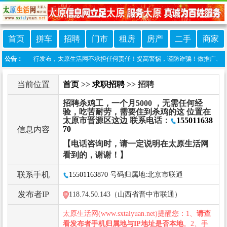
首页
拼车
招聘
门市
租房
房产
二手
商家
由网友自行发布，太原生活网不承担任何责任！提高警惕，谨防诈骗！做推广、做信息置顶！请
公告：
当前位置
首页
>>
求职招聘
>> 招聘
招聘杀鸡工，一个月5000 ，无需任何经
验，吃苦耐劳，需要住到杀鸡的这 位置在
太原市晋源区这边 联系电话：
155011638
70
信息内容
【电话咨询时，请一定说明在太原生活网
看到的，谢谢！】
联系手机
15501163870
号码归属地:北京市联通
发布者IP
118.74.50.143（山西省晋中市联通）
太原生活网(www.sxtaiyuan.net)提醒您：1、
请查
看发布者手机归属地与IP地址是否本地
。2、手