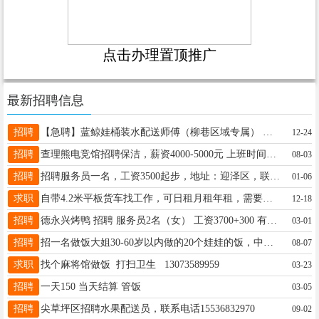
点击办理置顶推广
最新招聘信息
招聘
【急聘】蓝鲸娃桶装水配送师傅（柳巷区域专属） 一、工作核心内容 • 负责柳巷区域内“蓝鲸娃”品牌桶装水的上门配送服务，保障按时、安全送达 二、岗位核心优势 • 智能派单系统：无需手动抢单，系统自动分配订单，减少沟通成本 • 精准导航指引：内置配送路线规划，避开拥堵路段，提升配送效率 • 品牌背书保障：“蓝鲸娃”自有品牌，订单稳定，客源充足 三、薪资待遇 保底工资 ：3000元/月（无责任保底） 配送提成： 按实际配送桶数结算，当日提成次日到账 全勤奖励 ：每月额外发放全勤奖
12-24
招聘
查理熊电竞馆招聘保洁，薪资4000-5000元 上班时间1：8:00--12:00 14:00--20:00： 上班时间2： 8:00--12:00 16:00--22:00 。2个人倒班 不包吃住，无公休，可接受者电话联系 联系电话：17635385533
08-03
招聘
招聘服务员一名，工资3500起步，地址：迎泽区，联系方式：17636674211
01-06
求职
自带4.2米平板货车找工作，可日租月租年租，需要的老板联系13834111250
12-18
招聘
德永兴烤鸭 招聘 服务员2名（女） 工资3700+300 有中餐经验者优先 传菜员1名（男） 工资3500+300 洗小餐1名（女） 工资3200+300 以上月公休3天 地址:小店区晋阳街体育路宏安世纪B 座（奥斯卡旁） 电话:18335666354任
03-01
招聘
招一名做饭大姐30-60岁以内做的20个娃娃的饭，中午和下午，一个月休息8天一个月3000左右，联系电话小店恒大金碧天下18234044566
08-07
求职
找个麻将馆做饭 打扫卫生 13073589959
03-23
招聘
一天150 当天结算 管饭
03-05
招聘
尖草坪区招聘水果配送员，联系电话15536832970
09-02