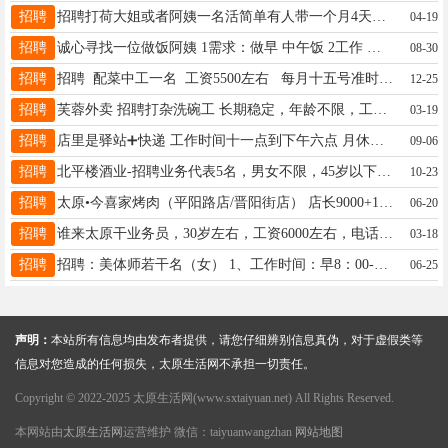
招聘
招聘打荷大姐或者阿姨一名活简单有人带一个月4天休假工资4000电话☎15829099749
04-19
招聘
诚心寻找一位做饭阿姨 1需求：做早 中午饭 2工作 ：做饭洗碗 收拾厨房 3地点：晋源区西寨南街北阜小区 4补充：做一个大人➕一个一岁8个月宝宝的饭要求：做饭口味好，干净卫生，手脚利索，主要是干净讲卫生 时间最好是8点～13点 有意者联系18335473619
08-30
招聘
招聘 配菜中工一名 工资5500左右 每月十五号准时发工资 宿舍可洗澡 有无线 洗衣机 工作地址太原市南中环体育路口 有意可以联系 高师傅 198 1539 1314
12-25
招聘
芙蓉外卖 招聘打杂洗碗工 长期稳定，年龄不限，工作简单 工作时间：(16:30-21:00) 工资：一千五 工作地点：五一路矿机宿舍 联系电话：15536300656
03-19
招聘
店里是驿站➕快递 工作时间十一点到下午六点 月休四天 工资 底薪2500➕提成 地址：长风商务区 电话：18636873867
09-06
招聘
北平楼酒业-招聘业务代表5名，男女不限，45岁以下，有驾驶证，3000+提成+开店奖+车补+五险。联系方式：15835525024
10-23
招聘
太原•今喜家烤肉（平阳路店/晋阳街店） 店长9000+1000(25-40岁) 厨师长8500+500(25-40岁) 前厅经理6200+300(25-35岁) 服务员数名 4000+ (18-30岁） 肉档(主)6200+300(25-50岁) 肉档(辅)4000+300(25-50岁) 主食料理档4200+300(25-50岁) 后厨其他档口3700+300(25-50岁) 洗碗工3200+300(30-55岁) 联系电话/微信 17696085730 所有岗位面试通过后均包
06-20
招聘
谁来太原干业务员，30岁左右，工资6000左右，电话13353407374
03-18
招聘
招聘：美体师若干名（女） 1、工作时间：早8：00-20:00 2、上下午倒班或上一天休息一天 3、薪资待遇2500+手法提成+销售提成 4、工作地点：长风街/学府街附近 5、联系方式：13753192410（微信同号）
06-25
声明：
本站所有信息均由发布者提供，请您仔细辨别信息真伪，对于虚假类等
信息对您造成的任何损失，太原生活网不承担一切责任。
Copyright © 2022-2025 太原生活网(www.sxtaiyuan.net) All Rights Reserved.
本网站由
太原生活网
运营维护 微信：taiyuanwangzhan
网站地图