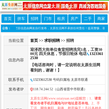
首页
拼车
招聘
门市
租房
房产
二手
商家
声明：本栏目信息由网友自行发布，太原生活网不承担任何责任！提高警惕，谨防诈骗！做推
公告：
当前位置
首页
>>
求职招聘
>> 招聘
迎泽西大街单位食堂招聘洗完1名，工资30
00元 四天休息，节假日轮休 电话
1323361
2530
信息内容
【电话咨询时，请一定说明在太原生活网
看到的，谢谢！】
联系手机
13233612530
号码归属地:太原市联通
发布者IP
118.74.244.52（山西省晋中市联通）
太原生活网(www.sxtaiyuan.net)提醒您：1、
请查
看发布者手机归属地与IP地址是否本地
。2、手
工活、网络兼职、刷单，都是骗子！凡以各种名