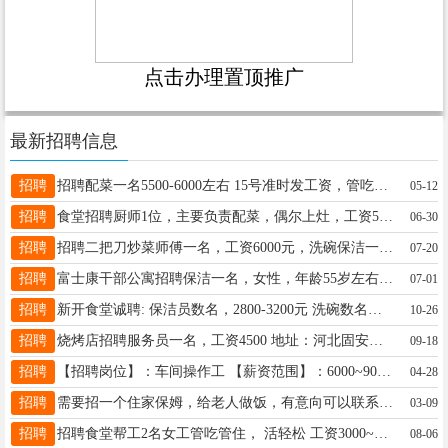
点击办理置顶推广
最新招聘信息
招聘
招聘配菜一名5500-6000左右 15号准时发工资，管吃管住 公休两天，不休息补钱。 工龄在5年以上鸽子勿扰 地址太原市小店区学府街坞城西路，电话15110303408
05-12
招聘
食堂招聘厨师1位，主要负责配菜，偶尔上灶，工资5500，三天公休，三餐，管食宿。 地址：太原火车站附近 电话：18435138720
06-30
招聘
招聘二把刀炒菜师傅一名，工资6000元，洗碗保洁一名，工资3800元加200元全勤，帮厨大姐一名，工资3800元加200元全勤，地址：太原市小店区北营街道，有意联系：13623622870（打不通加微信）
07-20
招聘
富士康干部公寓招聘保洁一名，女性，年龄55岁左右，工资3000元➕提成，每个月休息四天，早上8点到12点，下午1点30到5点30，（备注不管吃，不管住）联系人乔女士，电话15386815977
07-01
招聘
新开食堂诚聘: 保洁员数名，2800-3200元 洗碗数名，六十岁以下，男女不限。工资2800-3200元公休三天，包食宿。每个月按时开工资。 地址：南内环东双塔公园南门对面 联系人:王经理 电话:13513616122
10-26
招聘
烧烤店招聘服务员一名，工资4500 地址：河北固安育才北路1982烧烤店 联系方式：13716499030（下午五点以后打电话）
09-18
招聘
【招聘岗位】：车间操作工 【薪资范围】：6000~9000元/月，熟练手一月可达1万以上 【福利待遇】：住宿：免费4人间宿舍，每人都是下铺，提供饭补，每月20号打入饭卡，食堂每天一日三餐均可提供，缴纳五险一金，中夜班补助，每年享有免费体检，还有节日福利等多项福利，保障完善。 【岗位要求】：身体健康，能适应车间工作强度，服从车间管理和工作安排。 【工作内容】：操作简单设备，工作内容简单易上手，无需任何相关工作经验，新手可快速适应。 【参观及面试】 公司每周一、周三组织新员工上午进厂参观，下午面
04-28
招聘
需要招一个住家保姆，给老人做饭，有意向可以联系我13934572000
03-09
招聘
招聘食堂帮工2名女工管吃管住， 活轻松 工资3000~3500 要求45岁以下身体健康 地址：太原万柏林区 联系电话:13834210807
08-06