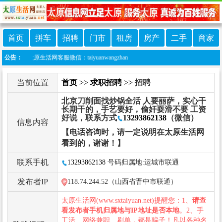
首页
拼车
招聘
门市
租房
房产
二手
商家
生活网客服微信：taiyuanwangzhan
公告：
当前位置
首页
>>
求职招聘
>> 招聘
北京刀削面找炒锅全活 人要丽萨，实心干
长期干的，手艺要好，偷奸耍滑不要 工资
好说，联系方式
13293862138
（微信）
信息内容
【电话咨询时，请一定说明在太原生活网
看到的，谢谢！】
联系手机
13293862138
号码归属地:运城市联通
发布者IP
118.74.244.52（山西省晋中市联通）
太原生活网(www.sxtaiyuan.net)提醒您：1、
请查
看发布者手机归属地与IP地址是否本地
。2、手
工活、网络兼职、刷单，都是骗子！凡以各种名