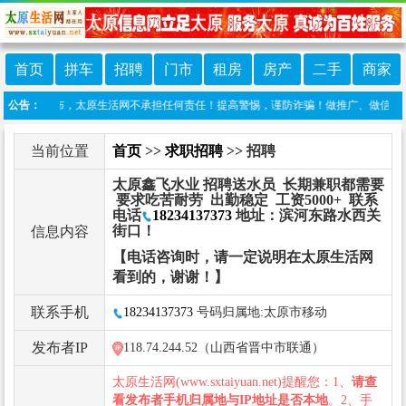
首页
拼车
招聘
门市
租房
房产
二手
商家
自行发布，太原生活网不承担任何责任！提高警惕，谨防诈骗！做推广、做信息置顶！请加太原
公告：
当前位置
首页
>>
求职招聘
>> 招聘
太原鑫飞水业 招聘送水员 长期兼职都需要
要求吃苦耐劳 出勤稳定 工资5000+ 联系
电话
18234137373
地址：滨河东路水西关
街口！
信息内容
【电话咨询时，请一定说明在太原生活网
看到的，谢谢！】
联系手机
18234137373
号码归属地:太原市移动
发布者IP
118.74.244.52（山西省晋中市联通）
太原生活网(www.sxtaiyuan.net)提醒您：1、
请查
看发布者手机归属地与IP地址是否本地
。2、手