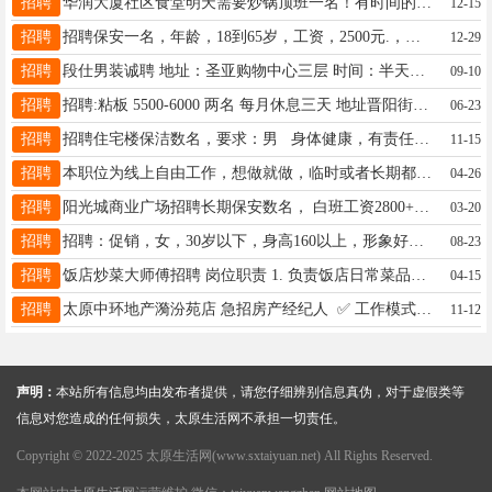
招聘
华润大厦社区食堂明天需要炒锅顶班一名！有时间的师傅联系18636895283（微信同号）
12-15
招聘
招聘保安一名，年龄，18到65岁，工资，2500元.，工作地点，太原小店和黄岭附近的人，中午管饭，联系方式:19213495004
12-29
招聘
段仕男装诚聘 地址：圣亚购物中心三层 时间：半天班 待遇：底薪+提成(有意者面谈) 要求： 有品牌男装销售经验者优先 联系电话：13834508723（微信同号） 欢迎志同道合的伙伴携手并进、共谋发展！
09-10
招聘
招聘:粘板 5500-6000 两名 每月休息三天 地址晋阳街 15525757721
06-23
招聘
招聘住宅楼保洁数名，要求：男 身体健康，有责任心，沟通能力强，吃苦耐劳，服从管理。 地址：太原南站东光明路香颂小区。 联系电话： 13835190361 13633441244
11-15
招聘
本职位为线上自由工作，想做就做，临时或者长期都可以 2：利用零碎时间就可以兼职，不限时间和地点。正规安全放心 3：收入直接提v或者支付宝，一单一结做多少提多少没有要求 4：工作简单无需经验，有一部手机会下载软件即可多劳多得-任务是做不完 5：平均每小时25元以上每天150左右，平台稳定长期可做的 6：完全免费，任何收费的兼职都是骗人的。 加入方式： 添加QQ群：7 9 9 4 9 8 8 8 1
04-26
招聘
阳光城商业广场招聘长期保安数名， 白班工资2800+200全勤 夜班工资2300+200全勤 年龄55岁以下 工作内容 日常巡逻 秩序维护 电话 13068087717 （微信同号）
03-20
招聘
招聘：促销，女，30岁以下，身高160以上，形象好，善于沟通，8月22,23,24,29,30,31日 工作时间18:00-22:00 工作地址:王村南街（2名），优山美郡1名，电子街1名 联系方式:17735129797（微信同步）
08-23
招聘
饭店炒菜大师傅招聘 岗位职责 1. 负责饭店日常菜品炒制，把控菜品口味、色泽、出餐速度与出品稳定性 2. 合理把控食材用量，减少浪费，控制成本 3. 维护灶台、厨具卫生，遵守厨房安全、卫生及操作规范 4. 配合后厨团队完成备料、配菜、收尾等工作 5. 根据经营需求，可协助优化菜单、研发新菜品 任职要求 1. 有10年以上饭店/餐馆炒锅经验，熟悉家常菜/特色菜/本地菜系优先 薪资待遇 1. 月薪：（根据手艺面议） 2. 包吃包住/提供工作餐（根据实际情况填写） 工作地址 太谷区盛地嘉苑小区东门对面往北30米， 联系方式 联系人：韩先生 电话：15034037666 （有意者请直接电话联系，或到店面试）
04-15
招聘
太原中环地产漪汾苑店 急招房产经纪人 ✅ 工作模式：做三休四，时间自由不内卷！ ✅ 工作时段：早9:00-12:00 | 下午14:00-19:00 ✅ 岗位要求：有无经验均可！沟通力强、有责任心，有中介经验者优先 ✅ 新人福利：11年房产老手手把手带教，从零教起无压力 ✅ 薪资待遇：薪资面议，提成丰厚，详情来电咨询 ✅ 联系方式： - 高女士：15110422980微信同号- 李经理：15383433917 ✅ 门店优势：成熟门店+稳定资源，新手也能快速开单
11-12
声明：
本站所有信息均由发布者提供，请您仔细辨别信息真伪，对于虚假类等
信息对您造成的任何损失，太原生活网不承担一切责任。
Copyright © 2022-2025 太原生活网(www.sxtaiyuan.net) All Rights Reserved.