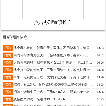
点击办理置顶推广
最新招聘信息
招聘
找个看小孩的，就看白天，双休，不用做家务，给孩子做点辅食加喂奶粉，联系电话15235359497
03-03
招聘
南内环与体育路交叉口，招聘面馆厨师，要求2年以上炒菜经验，薪资5500-6500。 联系：熊13669122490
06-02
招聘
太原许东肉联厂招聘调味区女工1名 库房 男工1名联系电话17274440004 13546369379
06-26
招聘
找个打扫家的钟点工，工资一周结一次，地点长风街千峰路交叉口。电话13453112477
04-08
招聘
中午一点到两点，理工大学附近需要一个英语老师辅导读英语绘本。要求英文发音好。18935105875。
09-26
招聘
招聘：厨工3名、服务员3名 4000基本工资+500全勤 20-50岁以内不要短期，不要暑假工包吃住月休三天 太原市门店分配 包吃包住 电话：陶 19243441314
08-05
招聘
招聘：烧烤中工一名，工资6000左右，配菜小弟一名，工资3500-4000。 长期开店，需要长期工作的朋友联系。地址：保利东郡，联系微信：18634383890，有意向的可加微联系
03-06
招聘
急招面案师傅一名电话19103434906
01-23