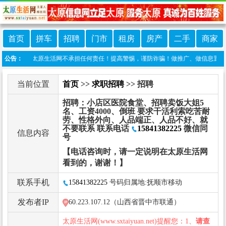
首页
拼车
招聘
门市
租房
房产
二手
商家
发布，太原生活网不承担任何责任！提高警惕，谨防诈骗！做推广、做信息置顶！请加太原生
公告：
当前位置
首页
>>
求职招聘
>> 招聘
招聘：小店区医院食堂、招聘卖饭大姐5
名、工资4000、倒班 要求干活利索吃苦耐
劳、性格外向、人品端正、人品不好、就
不要联系 联系电话
15841382225
微信同
信息内容
号
【电话咨询时，请一定说明在太原生活网
看到的，谢谢！】
联系手机
15841382225
号码归属地:抚顺市移动
发布者IP
60.223.107.12（山西省晋中市联通）
太原生活网(www.sxtaiyuan.net)提醒您：1、
请查