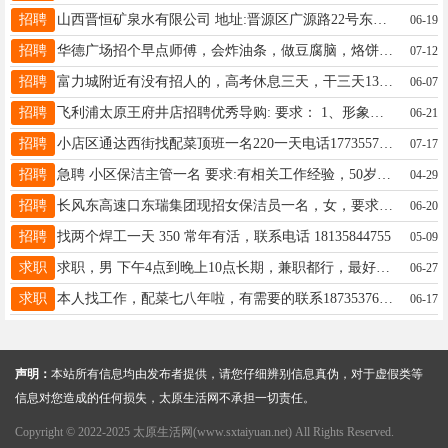
招聘
山西晋恒矿泉水有限公司 地址:晋源区广源路22号东庄小微企业创业基地车间女工数名 薪资待遇:3000-3800 要求: 年龄25-60岁 联系方式: 18735180643
06-19
招聘
华德广场招个早点师傅，会炸油条，做豆腐脑，烙饼，熬粥。工资4000左右！ 再找个中午收银的小时工，要求记忆力好点的。 电话13581991949
07-12
招聘
富力城附近有没有招人的，高考休息三天，干三天13994220185
06-07
招聘
飞利浦太原王府井店招聘优秀导购: 要求： 1、形象佳，热情开朗，爱学习；有零售行业销售经验者优先。 2、底薪2500+业绩提成＋激励奖，交五险工资5000左右3:正直善良，坦荡直率的，具有团队精神。 上半天休半天 13934628618范经理
06-21
招聘
小店区通达西街找配菜顶班一名220一天电话17735577399
07-17
招聘
急聘 小区保洁主管一名 要求:有相关工作经验，50岁以下，男女不限。 工资:4000-5000元+节假日福利。 食宿自理。 工作地点:胜利街十二冶大厦工具厂附近。
04-29
招聘
长风东高速口东瑞集团现招女保洁员一名，女，要求身体健康，吃苦耐劳.年龄60岁以下 工作时间:早7:00-12:00下午2:00-6:00.管三餐，工作轻松，工资2500左右 联系电话：13485300733赵主管
06-20
招聘
找两个焊工一天 350 常年有活，联系电话 18135844755
05-09
求职
求职，男 下午4点到晚上10点长期，兼职都行，最好在兴华街附近电话13613489108
06-27
求职
本人找工作，配菜七八年啦，有需要的联系18735376787长期合作。
06-17
声明：
本站所有信息均由发布者提供，请您仔细辨别信息真伪，对于虚假类等
信息对您造成的任何损失，太原生活网不承担一切责任。
Copyright © 2022-2025 太原生活网(www.sxtaiyuan.net) All Rights Reserved.