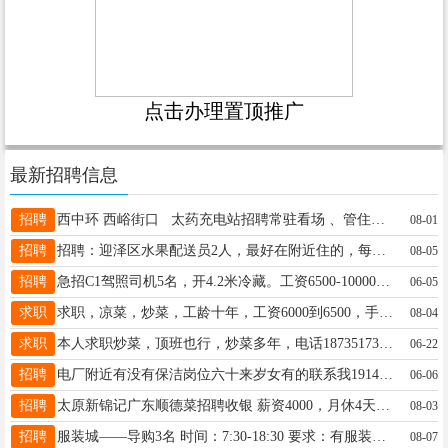
点击办理置顶推广
最新招聘信息
招聘
西中环 西峪街口 太药充电站招聘常驻看场 、管住、 待遇4000+、具体面议 联系方式 13603539964
08-01
招聘
招聘：迎泽区水果配送员2人，最好在附近住的，每天单量稳定，收入6000+，做过水果配送的人员优先录用。电话18636813602
08-05
招聘
急招C1驾照司机5名，开4.2米冷藏。工资6500-10000需装卸吃苦耐劳者来联系方式17735114007
06-05
求职
求职，凉菜，炒菜，工龄十年，工资6000到6500，手机号15835464272
08-04
求职
本人求职炒菜，顶班也行，炒菜多年，电话18735173583
06-22
招聘
电厂附近有没有保洁岗位六十来岁女有的联系我19147833384
06-06
招聘
太原新锦记广东顺德菜招聘收银 薪资4000，月休4天，包食宿，有经验最好，没有也有人带 地址南中环长治路口火炬大厦C座左侧 联系电话14735863344
08-03
招聘
服装城——导购3名 时间：7:30-18:30 要求：有服装销售经验 待遇：5000元-8000元 下元商贸——导购2名 时间：9:30-7:30 要求：卖过衣服或者鞋子的 待遇：4000-5000元 工作地址：另范童装 15034515450
08-07