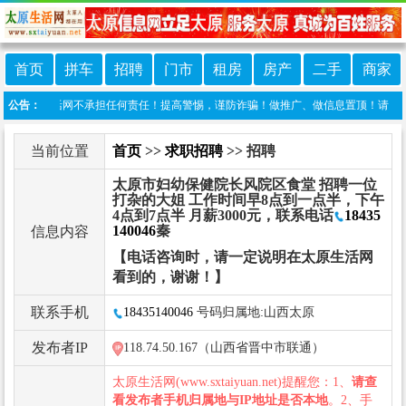
首页
拼车
招聘
门市
租房
房产
二手
商家
原生活网不承担任何责任！提高警惕，谨防诈骗！做推广、做信息置顶！请加太原生活网客服
公告：
当前位置
首页
>>
求职招聘
>> 招聘
太原市妇幼保健院长风院区食堂 招聘一位
打杂的大姐 工作时间早8点到一点半，下午
4点到7点半 月薪3000元，联系电话
18435
140046
秦
信息内容
【电话咨询时，请一定说明在太原生活网
看到的，谢谢！】
联系手机
18435140046
号码归属地:山西太原
发布者IP
118.74.50.167（山西省晋中市联通）
太原生活网(www.sxtaiyuan.net)提醒您：1、
请查
看发布者手机归属地与IP地址是否本地
。2、手