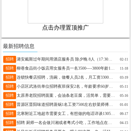
点击办理置顶推广
最新招聘信息
招聘
潞安戴斯过年期间用酒店服务员 除夕晚 8人（17:30上班） 初一午 14人（10:30上班） 初二午 17人（10:30上班） 一个小时20，能做的报名18935113483
02-11
招聘
柳巷食品街小饭店用女服务员一名3500----3800年龄18-55有无经验均可只要人勤快就行，连系电话15536657845
11-18
招聘
连锁快餐店招聘，洗碗，做餐人员2名，月工资3300，管吃住，月休2天，要求年龄18～55岁，男女不限，干净利索，能吃苦耐劳，联系电话13546735212微信同号
03-19
招聘
小店区武洛街单位招聘夜班保安2名，年龄要求60岁以下，身体健康，白班保安1名，年龄要求50岁以下，身体健康。以上岗位管吃管住，联系人：胡经理。 电话：15110364333
05-11
招聘
太原养老院招聘面案，会油条老豆腐，活简单，需要辅助厨师工作。五十人左右三餐。待遇五千+一千绩效。无休息，有事自己找顶班。电话13293757338 微信不同号，有意向打电话
05-16
招聘
晋源区晋阳味道招聘蒸锅1名工资7500左右炒菜师傅也可以电话13015400633李
01-01
招聘
北寒附近工地超市需要女工，有想做的电话详谈13051447268
09-17
招聘
招聘 厨师一名会做川湘或者粤式小吃，工作地点在太原亚特兰蒂斯酒吧，工资5000-10000试完菜谈工资。另招聘做员工餐的师傅一名，工资面议电话18234004101员工餐6点到2点半！小吃厨师7点到营业结束大约4点多点！
04-15