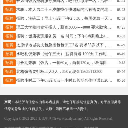
招聘
长风街饭店招聘服务员两名，吧台打凉菜一名，活轻松，管吃管住，联系电话17835191737
02-24
招聘
求职，本人男二十三岁想找个快递站的活有需要的老板请于我联系15513635106谢谢
08-23
招聘
招聘，洗碗工！早上7点到下午2：30，每周休息一天！工资3200十200，地址新建南路9号，联系电话15383403277
02-03
招聘
理工大学校内食堂招人，薪资3000----4000 要求勤快讲卫生，有健康证。健康证可报销。13834678213李
07-25
招聘
招聘：饭店夜班服务员一名 时间：下午6点到晚上4点 要求：手脚麻利，会简单切剁，有一定文化程度，主做外卖，打包外卖 工资：3500➕300，月休两天，每月15号发工资 地点：小店区产业路时代广场科宇信息产业大厦 电话：15835669792（微信同号）
03-03
招聘
太原绿地城功夫包急招包包子工2名 要求55岁以下，干活麻利，好相处有团队精神 薪资3500-3800，工资按时发 电话：13546406688
07-29
招聘
水吧礼仪兼职（端午三天） 薪资待遇:100/天 工作时间:端午三天，完结，实际工作5小时 工作内容:水吧端茶送水收拾桌子 岗位要求: 女孩身高167cm以上身材匀称，形象气质佳。18-30岁，报名先发照片。 【着装要求】肉皮丝袜，黑色尖头细跟高跟鞋，盘发，不要刘海。 工作地点:太原小店区南站附近 联系电话:18835160983
06-19
招聘
可长期兼职（饭店，一餐60元，两餐120元，详情联系再谈） 10月17日早10：00—14：00 联系电话：杨女士18335181713
10-18
招聘
北格镇需要打板工人2人，350元现金15635112300
09-26
招聘
招聘小时工下午6点到8点一小时15长期合作电话15203410450地址晋阳街
05-20
声明：
本站所有信息均由发布者提供，请您仔细辨别信息真伪，对于虚假类等
信息对您造成的任何损失，太原生活网不承担一切责任。
Copyright © 2022-2025 太原生活网(www.sxtaiyuan.net) All Rights Reserved.