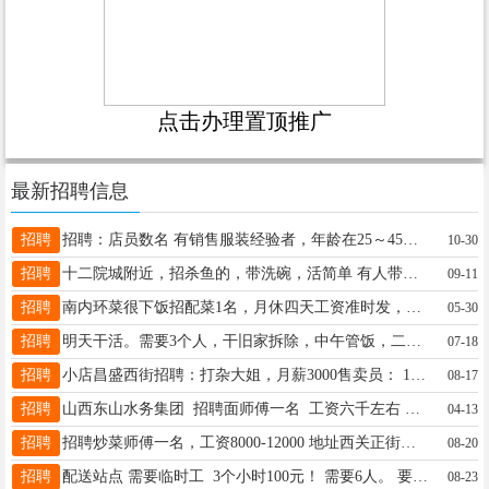
点击办理置顶推广
最新招聘信息
招聘
招聘：店员数名 有销售服装经验者，年龄在25～45岁，半天班，地点：太原服装城附近三分店 联系电话：13466843680
10-30
招聘
十二院城附近，招杀鱼的，带洗碗，活简单 有人带，工作8小时，简单，纯纯的养人 工资3500-4000 ☎️15535371799
09-11
招聘
南内环菜很下饭招配菜1名，月休四天工资准时发，司厨18293318259。
05-30
招聘
明天干活。需要3个人，干旧家拆除，中午管饭，二百晚上就联系18834834901
07-18
招聘
小店昌盛西街招聘：打杂大姐，月薪3000售卖员： 1 工资面议 2合作面议 联系电话：18721848759 刘总
08-17
招聘
山西东山水务集团 招聘面师傅一名 工资六千左右 双休 电话15698599191
04-13
招聘
招聘炒菜师傅一名，工资8000-12000 地址西关正街老地方麻辣烫 联系方式：17503429566微信同号
08-20
招聘
配送站点 需要临时工 3个小时100元！ 需要6人。 要求：18~50周岁、无案底下班结账：100元/人 报名电话：17636628002 现在报名！
08-23