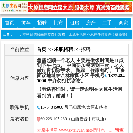
首页
拼车
招聘
门市
租房
房产
二手
商家
免责声明：本栏目信息由网友自行发布，太原生活网不承担任何责任！提高警惕，谨防诈骗！
公告：
当前位置
首页
>>
求职招聘
>> 招聘
急需照顾一个老人 主要是做饭时间是11点
到下午七点。 中间要加餐两到三次，老人
做过胃切除手术。 跑家，住家都可。 工资
面议地址在金林家园小区 手机号
1375484
信息内容
5000
中介勿打扰谢谢。
【电话咨询时，请一定说明在太原生活网
看到的，谢谢！】
联系手机
13754845000
号码归属地:太原市移动
发布者IP
60.223.107.239（山西省晋中市联通）
太原生活网(www.sxtaiyuan.net)提醒您：1、
请查