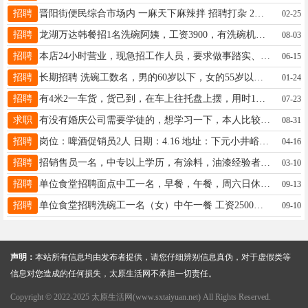
招聘
晋阳街便民综合市场内 一麻天下麻辣拌 招聘打杂 2名 工作内容： 拌麻辣拌、抓菜、削土豆等，工作简单 要求： 限女性，干净利索，能吃苦耐劳 薪资：2500—3000元/月 时间：早9点—晚9点，可轮班 月休：2天 地址：晋阳街便民综合市场内 一麻天下 电话：13643473990
02-25
招聘
龙湖万达韩餐招1名洗碗阿姨，工资3900，有洗碗机辅助工作，管吃管住。 招3名厨工，50岁以下，工资4200，4天休，管吃管住。最好有经验，没有经验有人教，要求踏实肯干，吃苦耐劳。负能量爆棚的人勿扰！ 联系电话15110630658
08-03
招聘
本店24小时营业，现急招工作人员，要求做事踏实、长期稳定，年龄50岁以内，月休2天，听从安排调配！ 配菜 1人 5000-6000 面案帮工 3人 4000-5000 收银 2人 4000-5000 保洁 3人 3500 薪资准时发放，有意者电话咨询！ 联系电话：18735168293 店铺地址：龙堡街
06-15
招聘
长期招聘 洗碗工数名，男的60岁以下，女的55岁以下，能吃苦耐劳，工资待遇3500元，月休两天，管吃住！ 保洁阿姨一名，45-55岁，工资2500元-3000元！干净利索，月休两天，管吃住！ 洗碗小时工数名，身体健康，吃苦耐劳，认真仔细，年龄60岁以下 联系电话： 18735753344张经理 13934242018朱总
01-24
招聘
有4米2一车货，货己到，在车上往托盘上摆，用时1到1.5小时，工钱100元， 能卸货的联系我，一个人就能干 地址:五龙口街东客站南200米 电话:18634303288
07-23
求职
有没有婚庆公司需要学徒的，想学习一下，本人比较活泼，以前从事空乘工作，微信同号
08-31
招聘
岗位：啤酒促销员2人 日期：4.16 地址：下元小井峪街 时间: 18:00-21:30 薪资: 50/天+提成 要求：有经验优先 联系方式:17735139535微信同号 塔斯汀中国汉堡招聘启事 【招聘地址】晋源区贞观街 【招聘岗位】全职/兼职服务员 三、薪资福利 薪资：3000-7000元/月 • 联系方式 王经理：18434577429（微信同号） 南中环产业路口 岗位：传菜员、服务员 工资：3500-7000 休4天，住宿环境好，管吃住 联系方式:17735139535
04-16
招聘
招销售员一名，中专以上学历，有涂料，油漆经验者优先，工资加提成，保险，有意者面议，山西茂源兴盛漆业有限公司，付总经理，18235118565
03-10
招聘
单位食堂招聘面点中工一名，早餐，午餐，周六日休息，工资5000--5500 联系电话18234048333
09-13
招聘
单位食堂招聘洗碗工一名（女）中午一餐 工资2500，双休 要求人品好，干活利索 地址：龙城大街白求恩医院东门附近 联系电话： 15513036548
09-10
声明：
本站所有信息均由发布者提供，请您仔细辨别信息真伪，对于虚假类等
信息对您造成的任何损失，太原生活网不承担一切责任。
Copyright © 2022-2025 太原生活网(www.sxtaiyuan.net) All Rights Reserved.