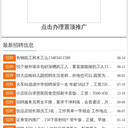
点击办理置顶推广
最新招聘信息
招聘
有钢筋工和木工么13403411588
08-14
招聘
找个做外墙水包砂深槽的工人，要直接能做的工人15203404961
08-15
招聘
恒大品格幼儿园招聘生活老师，外地也可以 园里为老师们提供的员工宿舍，一曰三餐，福利待遇优厚 有意者请拔打15536618047王老师
08-02
招聘
火车站成成中学招聘保安一名 年龄58以下，工资2500，公休四天工作轻松，联系电话13753316888
07-19
招聘
小店区白求恩医院食堂招刷卡卖饭，工资：3500-4500，包食宿，月休两天，要求出手速度快，识字会写，必须有太原市健康证上岗，联系电话：15541313678
12-19
招聘
招聘服务员男女不限，要求干净利落，会普通话，月休四天管吃住3700-4000联系电话19135136667
09-09
招聘
饮品店招长期员工3名，工作简单一学就会 工作地点，太原市迎泽区食品街南门，年龄40岁以下 工资3000元，每月休息2天 工作时间，上午10点到晚上8点（20点） 联系电话18635129299
08-07
招聘
证券室内推广，150下班秒结‼️ 管午饭，正规。早做完早下班 做过的可以推荐朋友过来有????
01-14