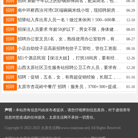
招聘
招聘:厨龄十年以上的炒锅师傅两名，配菜两名，包饺子工一名，刷碗一名，高级服务员十名电话13273688789冯师傅
08-16
招聘
南中环桥西汾河湾C区端碗碗米线小馆，现招聘厨房小工，工资4500元，联系电话：13935116671
06-29
招聘
招驿站入库出库人员一名！做过来休闲！500--600单货！轻松活！一月3000元电话！19135223430
12-10
招聘
招保洁人员要求:年龄58岁以下，男女不限，身体健康，服从分配，吃苦耐劳，有经验者优先录用。 工资:面议 地址:龙城大街太榆路交叉口附近上班时间:7:00 －18:00中午管饭，有休息时间 联系电话:19935165691 19935655691
08-05
招聘
招聘办公室文员1名，女，熟练使用办公室软件，有仓库管理经验优先考虑。 上班时间：早8:00，晚5:30，月休6天。 联系电话：15635135238 联系人：李女士 地址：东峰路唐久物流院内（面包工厂）
08-27
招聘
小店自助饺子店高薪招聘包饺子工管吃，管住工资面议，联系方式18636808788李
08-16
招聘
招1个酒店民宿【保洁大姐】，打扰18间房，要有经验的，干过酒店或者民宿保洁的。 50周岁以内。综薪5000~6000地址:华润昆仑御 联系电话:15235676588王经理
12-26
招聘
山西太原社区卫生服务站招聘公卫工作人员，要求有多年相关工作及管理经验，能胜任，新入职保底5000+，有意可联系13099069231（请加微信）
12-28
招聘
招聘：促销，五名，女，有商超促销经验，长期工， 工作地址1:小井峪美联家超市， 工作地址2：亿家亲首开店，龙城南街。 薪资：具体面议 联系方式：13453862238，18377900271 有意者尽快联系
01-16
招聘
太原市杏花岭中餐厅 招聘：服务员，3700+300+提成 以上岗位包食住，月休3天，宿舍环境良好，有发展前途。 ☎如有意者请联系电话：15513898444
01-10
声明：
本站所有信息均由发布者提供，请您仔细辨别信息真伪，对于虚假类等
信息对您造成的任何损失，太原生活网不承担一切责任。
Copyright © 2022-2025 太原生活网(www.sxtaiyuan.net) All Rights Reserved.