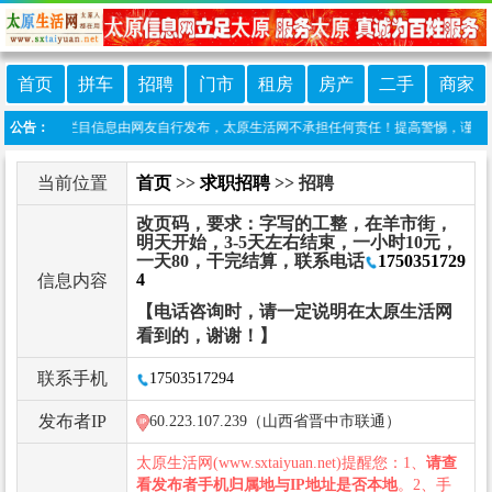
首页
拼车
招聘
门市
租房
房产
二手
商家
声明：本栏目信息由网友自行发布，太原生活网不承担任何责任！提高警惕，谨防诈骗！做推
公告：
当前位置
首页
>>
求职招聘
>> 招聘
改页码，要求：字写的工整，在羊市街，
明天开始，3-5天左右结束，一小时10元，
一天80，干完结算，联系电话
1750351729
4
信息内容
【电话咨询时，请一定说明在太原生活网
看到的，谢谢！】
联系手机
17503517294
发布者IP
60.223.107.239（山西省晋中市联通）
太原生活网(www.sxtaiyuan.net)提醒您：1、
请查
看发布者手机归属地与IP地址是否本地
。2、手