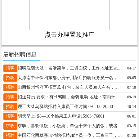
点击办理置顶推广
最新招聘信息
招聘
招聘洗碗大姐一名活简单，工资面议，工作地址五龙口街，联系电话15343416877
04-17
招聘
太原南中环保利东郡小房子川菜店招聘服务员一名，要求45岁以下女性，吃苦耐劳服从安排。管吃住，月薪3500到4000.联系方式15635159206
09-05
招聘
山西忻州忻府区招西瓜 打包，装车人员30人左右，工资日结，计件活，一天大概300到500。需要能吃苦，60岁以下的，有愿意出来干活挣钱的兄弟们可以联系我，17006499888微信同号
07-10
招聘
招送货员 要求：有c1驾照，会骑电动 地址：南内环阳光数码港附近 工资：4000+ 主营业务：电脑，打印机，办公耗材，桶装水等 交通工具：上班期间提供交通工具及电话卡 电话：17635704111（微信同号） 徐经理 非诚勿扰，谢谢
09-19
招聘
理工大菜鸟驿站招聘入库员工作时间:09：00-20:30 工作内容: 1、入库扫描、出库取件。 2、问题件处理、寄件、打包等 3、货品整理、清洁卫生。 任职要求: 1、勤劳肯干，服务态度好。 2、工作认真负责，吃苦耐劳，有责任心，服从安排。 3、有驿站工作经验者优先(无经验者学习一天上岗) 4、本店招长期工 联系电话13485345178
10-14
招聘
明天早上找8—10个挑果工人电话15903476861
06-01
求职
求职，喜欢做饭，小饭桌，单位十来个人的饭，或者是麻将馆都行， 有需要的电话联系 13038088196
03-15
招聘
中国石化西草寨加油站招聘加油员一位，工资三千，中午管饭。联系电话18334791188
01-20