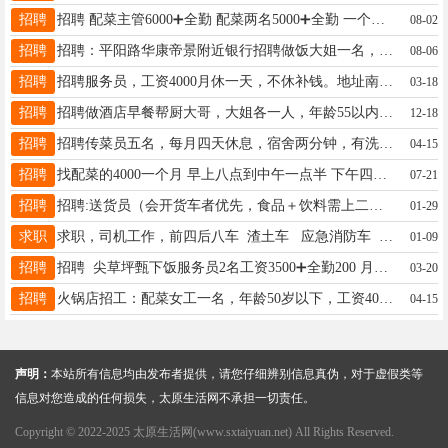
招聘
招聘 配菜主管6000➕全勤 配菜两名5000➕全勤 一个月四天休息，管吃住， 地址南中环长治路口国金金融中心B区一层欢熹水煮鱼联系电话18335100949
08-02
招聘
招聘：平阳路华康帝景附近银行招聘做饭大姐一名，周一至周六做早、午两餐，会做家常菜、面条、饼子等。工资3000元。联系电话：18734564729
08-06
招聘
招聘服务员，工资4000月休一天，不休补钱。地址南堰村。联系13485376671
03-18
招聘
招聘做酒店早餐帮厨大哥，大姐各一人，年龄55以内，主要负责餐前主食，飺厅卫生，管吃住，工资3500元，全勤200元，无公休，地址，平阳路南内环丽枫酒店，电话15525086882
12-18
招聘
招聘传菜员五名，每月四天休息，宿舍两分钟，有洗衣机，过年放假七天，每月十五号工资准时打卡，长期稳定的过来，电话19935853168
04-15
招聘
找配菜的4000一个月 早上八点到中午一点半 下午四点半到晚上九点 活简单 一天也不忙 位置在武家庄附近 电话15760479701
07-21
招聘
招聘:送货员（会开货车者优先，食品＋饮料需上二楼，优秀者可长期录用）2.1号至2.15号 工资:每日200，15号准时结，(需提前试用一天，试用150元) 要求：年龄20岁至50岁，身体健康，无不良嗜好，能吃苦耐劳！ 地址:太原市万柏林区开城路风声河村（西山） 王19903518187
01-29
求职
求职，司机工作，前四后八车 渣土车 应急消防车 油罐车 垃圾车 洒水车 搅拌车 4米二蓝牌箱货车 皮卡车 压路车 手动挡小车 自动挡小车 九座上下班客运车电话 微信同号15835134672阿伟
01-09
招聘
招聘 尖草坪甄下饭服务员2名工资3500➕全勤200 月休3天联系人：13453976504
03-20
招聘
火锅店招工：配菜女工一名，年龄50岁以下，工资4000+工龄工资+技能工资。活|简间单好做，不会有师傅带，公休4天管吃住，宿舍环境好，有空调，有无线网，洗衣机，热水器，每月15号准时发工资。地址：晋阳街与长治路交叉口附近，电话：18234942005
04-15
声明：
本站所有信息均由发布者提供，请您仔细辨别信息真伪，对于虚假类等
信息对您造成的任何损失，太原生活网不承担一切责任。
Copyright © 2022-2025 太原生活网(www.sxtaiyuan.net) All Rights Reserved.