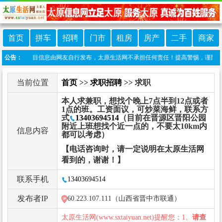
首页
拼车
招聘
门市
租房
房产
二手
商家
声明：本栏目信息由网友自行发布，太原生活网不承担任何责任！提高警惕，谨防诈骗！做推广
公告：
当前位置
首页
>>
求职招聘
>> 求职
本人求兼职，想找个晚上7点半到12点或者
1点的班。工资面议，可炒菜海鲜，联系方
式
13403694514
（目前在晋源区晋阳公园
附近上班想找个近一点的，不要太10km内
信息内容
都可以考虑）
【电话咨询时，请一定说明在太原生活网
看到的，谢谢！】
联系手机
13403694514
发布者IP
60.223.107.111（山西省晋中市联通）
太原生活网(www.sxtaiyuan.net)提醒您：1、
请查