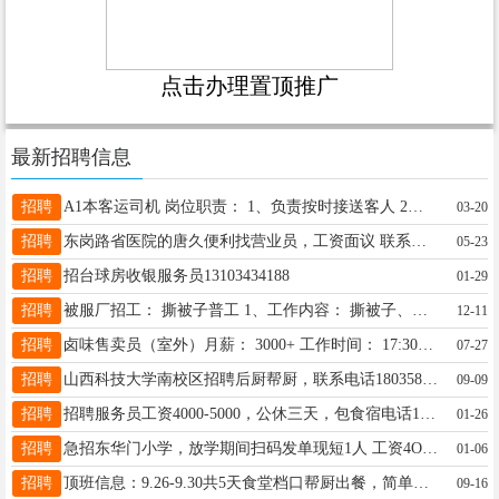
点击办理置顶推广
最新招聘信息
招聘
A1本客运司机 岗位职责： 1、负责按时接送客人 2、负责公司车辆保养、维修和清洁工作； 3、协助处理日常行政事务。 任职资格： 1、A1本，有驾驶经验，驾驶技术娴熟，熟悉本地路况； 2、无不良驾驶记录，无重大事故及交通违章，具有较强的安全意识； 3、懂商务接待礼仪，具有一定的服务意识； 4、为人踏实、老实忠厚、责任心强 工资待遇面议 电话：18335158899
03-20
招聘
东岗路省医院的唐久便利找营业员，工资面议 联系电话15034075280
05-23
招聘
招台球房收银服务员13103434188
01-29
招聘
被服厂招工： 撕被子普工 1、工作内容： 撕被子、拣被子等 2、工资收入： （1）计件工资模式，250元/顿，多劳多得 （2）月收入5000-9000 （3）首月工资保底，保底工资4000 3、要求： （1）男女不限，55岁以内 （3）夫妻、兄弟、朋友两人搭档最好 4、上班时间：早八晚七计件工资，不限上下班时长 5、福利待遇：自助-提供餐补提供住宿（水电均摊） 6、需求人数：5人 7、工资结算：每月15号月结工资有保障，不欠薪 工作地址：小店区刘家堡有意者联系：18234118697（微信同号）
12-11
招聘
卤味售卖员（室外）月薪： 3000+ 工作时间： 17:30-22:30 工作地址：青运城小区 联系电话：15203412449
07-27
招聘
山西科技大学南校区招聘后厨帮厨，联系电话18035861983
09-09
招聘
招聘服务员工资4000-5000，公休三天，包食宿电话17535005635（微信同步）
01-26
招聘
急招东华门小学，放学期间扫码发单现短1人 工资4O十提成（扫一个码一块） 报名联系孙老师15534491598
01-06
招聘
顶班信息：9.26-9.30共5天食堂档口帮厨出餐，简单不累上午9点—下午2点共5小时，每天60元， 地址：胜利西街 有意者电联15536642958微信同号
09-16