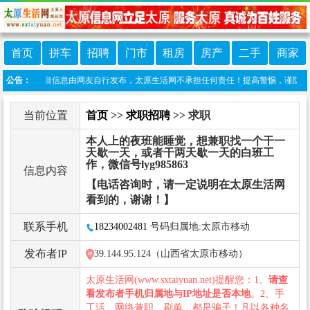
首页
拼车
招聘
门市
租房
房产
二手
商家
声明：本栏目信息由网友自行发布，太原生活网不承担任何责任！提高警惕，谨防诈骗！做推广
公告：
当前位置
首页
>>
求职招聘
>> 求职
本人上的夜班能睡觉，想兼职找一个干一
天歇一天，或者干两天歇一天的白班工
作，微信号lyg985863
信息内容
【电话咨询时，请一定说明在太原生活网
看到的，谢谢！】
联系手机
18234002481
号码归属地:太原市移动
发布者IP
39.144.95.124（山西省太原市移动）
太原生活网(www.sxtaiyuan.net)提醒您：1、
请查
看发布者手机归属地与IP地址是否本地
。2、手
工活、网络兼职、刷单，都是骗子！凡以各种名