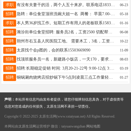
求职
有没有夫妻干的活，两个人五十来岁。联系电话18335806269
06-23
招聘
急聘：单位食堂顶班洗碗大姐一名 两餐： 早晨7.00-下午2.30 一天80元 地址：平阳路与晋阳街交叉口 电话/18703409200
05-18
求职
本人男36岁找工作。短期工作有用人的老板联系15834158762。
01-16
招聘
漪汾街单位食堂招聘: 服务员2名，工资2500 切配帮厨1名，工资2500 早午2餐，晚餐轮班，月休6天，节假日轮休 提供食宿，工龄工资，节日福利 19135016802 卢 (微信同号)
06-08
招聘
朔州市右玉县人民医院工地。 需要木工，3名，工资300-350元/天。早上7.30-中午12.00，下午1.30-晚上7.00。 小工三名，工资200元 管吃管住，报销来回路费。 联系侯总13038080307。
10-22
招聘
太原找个会p图的，会的联系15503669090
11-09
招聘
找顶班服务员一名，新建路小饭店，一天170，要求女性30到45岁，电话13834535379
08-03
招聘
招聘:长期稳定促销 时间: 3月20-21-22号 9:00-12点 3:00-8点 薪资: 一天100干完结 要求:会售卖推销，喊叫卖货，有经验，守摊负责任 （必须有健康证） 电话:19103463458 地址: 神农美特好超市(羊市街店)迎泽区庙前都司街丽阳城21号
03-19
招聘
铜锅涮肉烧烤店招炒锅下午5点到凌晨三点工作量轻会做羊蝎子酸菜排骨，炒面炒虾尾花蛤主要铜锅和烧烤为主工资7000元无休 招聘厨师炒锅，招聘厨师炒锅有意者打电话18334751359 地址：杏花岭区建设路与胜利街交叉口东南角第一家虾烤铜锅涮肉烧烤大排档
01-27
声明：
本站所有信息均由发布者提供，请您仔细辨别信息真伪，对于虚假类等
信息对您造成的任何损失，太原生活网不承担一切责任。
Copyright © 2022-2025 太原生活网(www.sxtaiyuan.net) All Rights Reserved.
本网站由
太原生活网
运营维护 微信：taiyuanwangzhan
网站地图