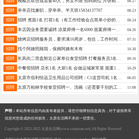
招聘
晚榆次双合成需要40人，男女不限 招聘岗位:月饼制作工人 年龄:18-65岁男士优先 工作时间： 19:30-7:30（实际工作时间约8-9小时。） 薪资:日结男120元（女110元）管饭【注意⚠需要自己带餐具】管接送。 能固定干的厂区免费管住管3餐，可以干到10月5日。 有想去的现在开始报名 需要坐车的下午6点10分以前到富士康南二门对面公交站牌集合【不需要坐车的7点以前直接到厂门口就可以】 ☎13111000632 微信同号 （每天有大巴接送）
08-27
招聘
串串店找兼职，穿串串。半天班15834137707
08-23
招聘
招聘 煮面1名 打荷1名（有工作经验会点简单小炒的） 前台1名 厨房大姐1名 地址太原万象城附近华润大厦，要求长期稳定的 ，鸽子勿扰13633521700
08-24
招聘
本店因业务需要诚聘 凉菜师傅一名6000 面案师傅一名6000，面师傅以小揪片，炒揪片为主 感谢群主，感谢同行，配菜已招下 生意好，工资按时发，要求吃苦耐劳 福利待遇：包食宿，宿舍近，月休2天、 地址，万柏林区东社 联系13453168790李（微信同号）
04-26
招聘
烧烤店招聘服务员，要求满16周岁，包住，工作时间下午五点半到十二点半，地点杏花岭区新开南巷，联系电话13934578056
07-31
招聘
找个阿姨照顾我，保姆阿姨有木有
10-30
招聘
长风街二营盘附近公家单位食堂招聘 打餐服务员3名工资3000 面点中小工5名 工资3500-6500会炒卤，包子，饼子，师傅看手艺定工资，面房小工会包子，花卷等面房杂活有大师傅带 配菜小工两名 工资3500，每月25号准时开工资，管吃住，周六休，周日下午4点备周一的餐，月休6天，节假日带薪休假，福利待遇优 电话☎13303519521索经理（上午8到下午六点来电）
09-16
招聘
中餐馆招聘 店长1名 大厨1名 会做运城家常菜 面案1名 会做运城主食 以上岗位月休3天，包吃包住！工资面议 工作地点：小店区真武路恒大绿洲 联系电话：15536988777
10-29
招聘
太原市佰利恒远卫生用品公司招聘：C1送货司机 1名，开箱货车，自带面包车可谈。需装卸。太原市内卫生纸送货，有同城送货经验，待遇可谈。 库房地址：尖草坪多福路 电话：刘13593131117
06-05
招聘
太原万柏林学校食堂招聘一、洗碗（还需要干别的工作）2名，50岁以内，干活利索，活苦重，有食堂洗碗经验，地址九院沙河与西苑南路交叉口 ，有意者联系，19935620826。
11-08
声明：
本站所有信息均由发布者提供，请您仔细辨别信息真伪，对于虚假类等
信息对您造成的任何损失，太原生活网不承担一切责任。
Copyright © 2022-2025 太原生活网(www.sxtaiyuan.net) All Rights Reserved.