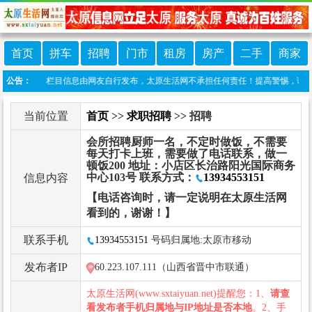
首页
拼车
招聘
门市
租房
房产
二手
商家
责声明：本栏目信息由网友自行发布，太原生活网不承担任何责任！提高警惕，谨防诈骗！做推
公告：
当前位置
首页
>>
求职招聘
>> 招聘
会所招聘厨师一名，不定时做饭，不需要
每天打卡上班，需要做了电话联系，做一
顿饭200 地址：小店区长治路阳光国际商务
中心103号 联系方式：
13934553151
信息内容
【电话咨询时，请一定说明在太原生活网
看到的，谢谢！】
联系手机
13934553151
号码归属地:太原市移动
发布者IP
60.223.107.111（山西省晋中市联通）
太原生活网(www.sxtaiyuan.net)提醒您：1、
请查
看发布者手机归属地与IP地址是否本地
。2、手