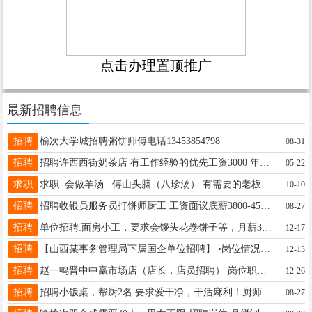
点击办理置顶推广
最新招聘信息
招聘
榆次大学城招聘粥饼师傅电话13453854798
08-31
招聘
招聘许西西街奶茶店 有工作经验的优先工资3000 年龄20-35岁 联系电话13935196124 13803459493
05-22
求职
求职 会做羊汤 傅山头脑（八珍汤） 有需要的老板联系 17635141256微信同号
10-10
招聘
招聘收银员服务员打饼师厨工 工资面议底薪3800-4500元+提成+全勤奖+年终奖+3天公休了包吃包住)厨师 电话:13403407571
08-27
招聘
单位招聘:面房小工，要求会馒头花卷饼子等，月薪3500，双休，节假日全休。 地址:府西街半坡东街口 联系电话: 15513805650 19103442019
12-17
招聘
【山西某事务管理局下属国企单位招聘】 •岗位情况：省内各机关事务单位安保，执勤，司机，保镖等工作 •招聘要求:男，中专以上学历，身高175cm以上 •薪资待遇:五险一金，月薪资5000元左右，吃饭三餐免费，住宿免费，工服免费，每月10日发上月薪资
12-13
招聘
赵一鸣晋中中赢市场店（店长，店员招聘） 岗位职责 1、接待顾客的咨询，具备服务意识； 2、按规定执行收银工作及理货工作； （包括商品的来货验收、上架陈列摆放、补货、退货、防损等日常营业工作）； 3、做好所负责区域的卫生清洁工作； 4、工作认真负责，吃苦耐劳。 任职资格 1、20-40岁，能用拼音熟练打字，会使用智能手机； 2、有相关工作经验者优先； 3、具备沟通能力及服务意识，吃苦耐劳，有责任心； 4、具有健康证，身体健康。 薪资待遇 店长薪资可面谈 店员薪资 底薪3000，饭补300，全勤200，来货补助200，门店打分够90分奖金200元，够95有300元奖金，联系方式18103431114
12-26
招聘
招聘小饭桌，帮厨2名 要求爱干净，干活麻利！厨师1名，年龄55岁以下女性 要求会做家常菜，干活干净利索，最好有经验，工资面议！ 地址：1：省府街山大附中附近 2：北张小区东门18636818519
08-27