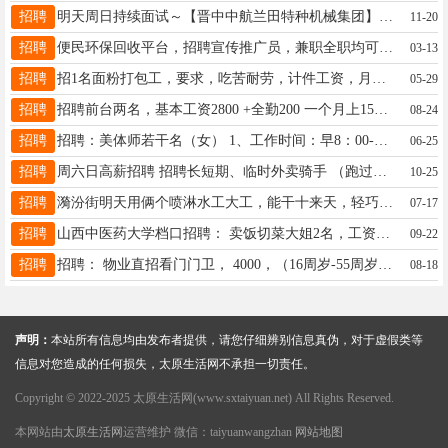
招聘
明天周日持续面试～【晋中中航兰田特种机械集团】 年龄：男工22-50周岁，每月25号发工资，工资可以预支！ 目前长白班，后续少量人员两班倒 厂吃厂住，免费公寓宿舍 招聘二保焊工岗位，单道焊，少部分多道焊，技术过硬且美观，没有证技术过硬也可以接收[爱心] 政策：工资340元/天（32元X10时+2元时餐补）、试岗不满3天无工资，综合工资9500元左右 从事矿用特种工程车辆整车制造，整车焊装及总装装配，目前以焊工岗位为主。食宿待遇，企业食堂吃饭先吃后补，餐补随工资发放、每月可预支1000生活费。免费6-8人间公寓宿舍 上班时间早8.00-20.00时，每天计薪10个小时，月休2-4天排休！ 电话：18803416407微信同
11-20
招聘
便民环保回收平台，招聘宣传推广员，兼职全职均可，手机上工作即可(不耽误主业）居家宝妈 下岗人士 残疾障碍人士 优先。 联系微信1553600029 要求:会用智能手机，有耐心
03-13
招聘
招1名面粉打包工，要求，吃苦耐劳，计件工资，月薪8000左右，男士优先，年龄50岁以下，能适应倒班，12小时/班，电话13522152113地址：小店区益海嘉里
05-29
招聘
招聘前台两名，基本工资2800 +全勤200 一个月上15个班，上1天1夜 休1天1夜 ，推票 推卡有提成 ，提成1000以上 综合工资4000元 以上 招聘客房房嫂一名，基本工资2200 +提成1000以上，综合工资3500 地址：杏花岭区 联系方式：13935180484
08-24
招聘
招聘：美体师若干名（女） 1、工作时间：早8：00-20:00 2、上下午倒班或上一天休息一天 3、薪资待遇2500+手法提成+销售提成 4、工作地点：长风街/学府街附近 5、联系方式：13753192410（微信同号）
06-25
招聘
周六日高薪招聘 招聘长短期、临时外卖骑手 （跑过的自己跑，没跑过的师傅带） 长期干（月收入5000-8000） 临时1-2天（日收入100-300） 长期干薪资周结/月结 临时干薪资次日结 地点：太原万柏林富力现代广场区域、小店区大马区域 联系电话：19934911171
10-25
招聘
漪汾街明天用俩个喷淋水工大工，能干十来天，轻巧敏捷体型最好，在吊顶顶棚上干活，偷奸耍滑之人勿扰，二把刀勿扰，联系电话13103428627
07-17
招聘
山西中医药大学档口招聘： 卖饭切菜大姐2名，工资4000 洗碗洗菜大姐2名，工资4000 早晚餐师傅2名，工资6000-7000 炒菜师傅2名，工资7000-9000 半天工小时工2两名，每小时15 工资面议，管吃管住 联系电话：18634335485
09-22
招聘
招聘： 物业直招看门门卫， 4000，（16周岁-55周岁）， 3000，（56周-62周岁) 太原下庄路，包吃包住；被褥工服免费提供 电话：15034048957 《只要男士，非诚信工作者勿扰》
08-18
声明：
本站所有信息均由发布者提供，请您仔细辨别信息真伪，对于虚假类等
信息对您造成的任何损失，太原生活网不承担一切责任。
Copyright © 2022-2025 太原生活网(www.sxtaiyuan.net) All Rights Reserved.
本网站由
太原生活网
运营维护 微信：taiyuanwangzhan
网站地图