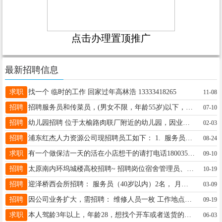
点击办理置顶推广
最新招聘信息
求职
找一个 临时的工作 回家过年高林浩 13333418265
11-08
招聘
招聘服务员和传菜员，(男女不限，年龄55岁)以下，月薪3500元，假期工，每天100元，年龄20岁以上，提供食宿。地址:太原市万柏林文兴路区明珠花园底商。联系:15034173417
07-10
招聘
幼儿园招聘 位于太榆路肉联厂附近的幼儿园，因业务拓展现招聘幼儿教师3名，保育员（生活老师）5名，年后初十上班。咨询电话13293917914
02-03
招聘
浦东红杰人力资源公司现招聘员工如下： 1. 服务员2名（18-50岁）工资3800元+效益奖+公休。 2. 收餐员1名，（18-55岁）工资3000元. 3.面案中工1名：（18-55岁），工资3500—4500元。 4.送饭兼水台1名：（18-55岁），工资3000+送餐提成！ 咨询电话：张经理：18734843828 工作地点：中北大学龙泉餐厅 中北大学莘园餐厅
08-24
求职
有一个做保洁一天的活在小店想干的请打电话18003515473
09-10
招聘
太原南内环坞城楼高校招聘~ 招聘岗位宿舍管理员、教学楼管理员若干~保洁若干~ 薪资待遇电话联系 管理员要求会普通话，女55岁以内，男65岁以内，身体健康 保洁要求65岁以内，男女不限，身体健康 联系方式：孙经理13754864063
10-19
招聘
迎泽桥西会所招聘： 服务员（40岁以内）2名， 月薪4500/月 川菜师傅1名工资面议 洗碗工1名3000/月 月休4天 联系电话13935194187
03-09
招聘
因公司业务扩大，需招聘： 维修人员一枚 工作地点榆次，时间自由，有想法的联系15386810522
09-19
求职
本人驾龄3年以上，年龄28，想找个开车或者送货的工作，做好是在平阳路新康隆附近的
06-03