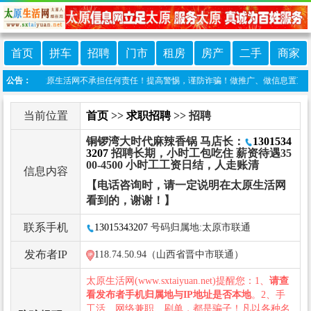
首页
拼车
招聘
门市
租房
房产
二手
商家
发布，太原生活网不承担任何责任！提高警惕，谨防诈骗！做推广、做信息置顶！请加太原生活
公告：
当前位置
首页
>>
求职招聘
>> 招聘
铜锣湾大时代麻辣香锅 马店长：
1301534
3207
招聘长期，小时工包吃住 薪资待遇35
00-4500 小时工工资日结，人走账清
信息内容
【电话咨询时，请一定说明在太原生活网
看到的，谢谢！】
联系手机
13015343207
号码归属地:太原市联通
发布者IP
118.74.50.94（山西省晋中市联通）
太原生活网(www.sxtaiyuan.net)提醒您：1、
请查
看发布者手机归属地与IP地址是否本地
。2、手
工活、网络兼职、刷单，都是骗子！凡以各种名