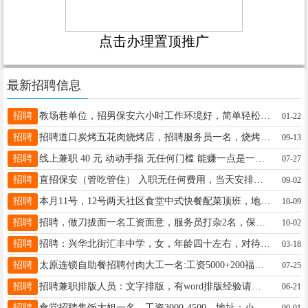
点击办理置顶推广
最新招聘信息
招聘
教场巷单位，招男保安六小时工作环境好，简单轻松免费早午自助餐。工资1500元，年龄60岁左右有意者联系13834510979李
01-22
招聘
招聘道口炭烤五花肉烧烤店，招聘服务员一名，烧烤学徒工，工资3000—4000包吃包住，具体面谈，年龄20-50岁联系电话15343513491，微信同号。
09-13
招聘
线上兼职 40 元 动动手指 无任何门槛 能赚一点是一点 想做的来[机智]
07-27
招聘
直招保安（管吃管住） 入职无任何费用，当天安排住宿 年龄17周-60周坐岗——管吃管住3000 形象岗——管吃管住3500-4500 另招1号线地铁，2号线地铁保安和安检（年龄18--45周岁） 联系电话: 19935461548马队（微信同号）
09-02
招聘
本月11号，12号两天社区食堂中式快餐配菜顶班，地址在华润大厦下沉广场！电话18636865283（微信同号）
10-09
招聘
招聘，做刀拔面一名工资面意，服务员打杂2名，保低3500，有实力可以加，电话13623605322
10-02
招聘
招聘：兴华北街汇丰中学，女，年龄四十左右，对待工作热情，有耐心，有亲和力，早上9点到12点，下午2点半到6点半，月休四天。工资面议。 联系电话：19903463078
03-18
招聘
太原连锁自助餐招聘付肉大工一名:工资5000+200福利待遇：每月4天公休，包食宿，工龄工资，每月15号准时发工资工作地址：太原市万柏林区公元时代城五层盛江山自助烤肉联系人:18653615157许厨(微信同号）
07-25
招聘
招聘兼职排版人员：文字排版，有word排版经验请联系15635189826
06-21
招聘
食堂招聘售饭大姐一名，工资3000-4500，地址：小店区，联系方式：13333593580
09-01