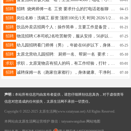
招聘
招聘 烧烤师傅一名 工资 要求什么的打电话老板聊 地址白龙庙 电话13994242457
04-15
招聘
岗位名称‌：洗碗工 薪资:顶班100元/1天 时间:2026/1/21 号 ‌工作地点‌：[太原市万百林区千峰南路与南上庄东街交叉口老周削面] 联系 人:方女士 联系电话:13935140261（晚22点后勿扰）
01-20
招聘
饮品外卖店招两个人：操作简单，主要工作是备货，做东西，打包出餐等，地址在西吴，需要早晚调班，早上9点-下午6点，下午3点-晚上12点，工作时间9小时，月休4天，工资3500到4500，能干到正月底的来联系，有兴趣的联系15534076221（微信同号，电话没人接就加微信）
01-21
招聘
物流招聘:C本司机2名吃苦耐劳，服从安排，50岁以下,工资面议。 联系电话： 13453174310 工作地点：太原市晋源区姚村
07-25
招聘
幼儿园招聘看门师傅（男），年龄在60岁以下，身体健康，可以住单位的，会说普通话。电话13834635159
05-25
招聘
太原北营幼儿园招聘: 厨师一名、帮厨一名 要求：年龄35-55岁、女、身‌体健康、爱做饭、会做家常便饭、干净利落。（工资面议） 工作地址：万科北营东区 联系电话：13643517570（安娜老师）
05-10
求职
求职，太原宠物店有招人的吗，有工作经验，打针，抽血，采精，配种，接生奶狗照看奶狗，有需的请联系，电话，15935095369
03-01
招聘
诚聘保姆一名（跑家住家都行），身体健康、干净利落，主要工作：中午、晚上两餐，照顾七十多岁男性老人，生活能够完全自理，工作地址，太原小店通达街永丰路，请朋友们帮忙留意，转发！有意者请联系：13753109788
07-10
声明：
本站所有信息均由发布者提供，请您仔细辨别信息真伪，对于虚假类等
信息对您造成的任何损失，太原生活网不承担一切责任。
Copyright © 2022-2025 太原生活网(www.sxtaiyuan.net) All Rights Reserved.
本网站由
太原生活网
运营维护 微信：taiyuanwangzhan
网站地图