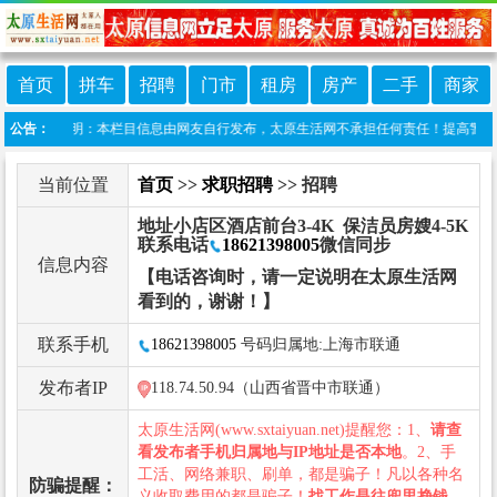
首页
拼车
招聘
门市
租房
房产
二手
商家
公告：
免责声明：本栏目信息由网友自行发布，太原生活网不承担任何责任！提高警惕，谨防诈
当前位置
首页
>>
求职招聘
>> 招聘
地址小店区酒店前台3-4K 保洁员房嫂4-5K
联系电话
18621398005
微信同步
信息内容
【电话咨询时，请一定说明在太原生活网
看到的，谢谢！】
联系手机
18621398005
号码归属地:上海市联通
发布者IP
118.74.50.94（山西省晋中市联通）
太原生活网(www.sxtaiyuan.net)提醒您：1、
请查
看发布者手机归属地与IP地址是否本地
。2、手
工活、网络兼职、刷单，都是骗子！凡以各种名
防骗提醒：
义收取费用的都是骗子！
找工作是往兜里挣钱，