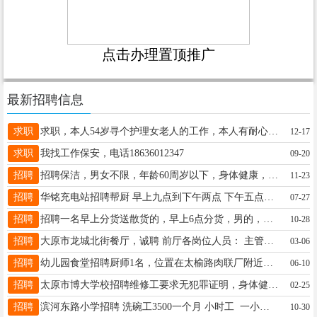
点击办理置顶推广
最新招聘信息
求职
求职，本人54岁寻个护理女老人的工作，本人有耐心，责任心，好沟通，好相处，工资在四千左右，电话13033474311
12-17
求职
我找工作保安，电话18636012347
09-20
招聘
招聘保洁，男女不限，年龄60周岁以下，身体健康，吃苦耐劳，有服务意识，服从管理，有办公楼保洁经验优先 1、工作时间: 周一至周五 8:00-11:30 13:00-17:30 2.福利待遇:八小时工作制，月休8天，月薪2600左右 3、工作地点:小店区高新技术产业开发区晋阳街发展路 4、联系人:王15596711631 13803453583
11-23
招聘
华铭充电站招聘帮厨 早上九点到下午两点 下午五点到晚上九点 工资3500 主要是做面蒸米！打扫洗碗 联系电话18636654344
07-27
招聘
招聘一名早上分货送散货的，早上6点分货，男的，工资5000 地址晋源区光大物流园 13846111268
10-28
招聘
大原市龙城北街餐厅，诚聘 前厅各岗位人员： 主管工资面议 吧员2名 ：3800+提成 服务管家10名：3800+提成 传菜员5名：3800+提成 保洁2名3500 另招厨房打荷配菜若干名以上人员食宿全包，工资15号准时发，每月公休4天 联系电话：15135105940 地址：小店区龙城北街长治路口
03-06
招聘
幼儿园食堂招聘厨师1名，位置在太榆路肉联厂附近，一周上5天，待遇面议。电话18636896496
06-10
招聘
太原市博大学校招聘维修工要求无犯罪证明，身体健康，年龄：55周岁以内，包吃住三餐，地址:小店区坞城南路康寿街1号有意者联系17735759228
02-25
招聘
滨河东路小学招聘 洗碗工3500一个月 小时工 一小时20块钱 三个小时 （12点到3点） 联系电话 张 17635369295
10-30