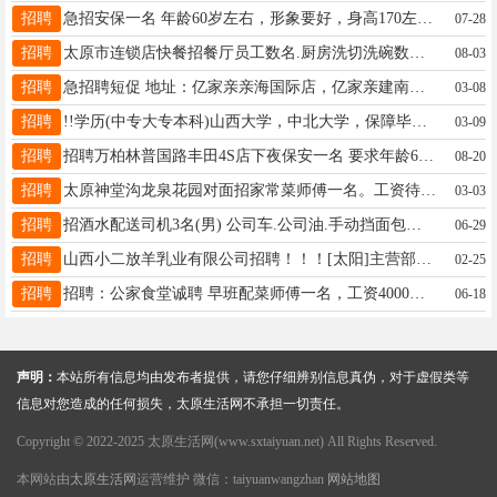
招聘
急招安保一名 年龄60岁左右，形象要好，身高170左右，体重75公斤以内 上班时间：早8点至晚6点 节假日倒班休息 工资2500+300 地址：南内环西街万柏林政务大厅 联系电话：13934110479
07-28
招聘
太原市连锁店快餐招餐厅员工数名.厨房洗切洗碗数名，打菜配菜数名，底薪3600+全勤200+绩效工资+技能工资+加班工资，综合4000-5000，热爱餐饮，吃苦耐劳，遵守制度；30岁以上，55下，干过餐饮的大俩岁精干利索的也行 前厅服务员中专毕业生优先，要长期工作的，不要假期工！！！ 霸碗湘菜小炒盖码饭是一家全国连锁1000+的餐饮连锁品牌，月休4天，包吃包住。，过年有五天带薪休假 ☎如有意者请联系电话:18734473745，，13835168431 微信同号，中午有点忙，过了中午电话不接，加微信 地址： 太原 龙城北街小马店 太原小店康宁街店 龙湖万达店
08-03
招聘
急招聘短促 地址：亿家亲亲海国际店，亿家亲建南店，快乐购锦煕店 时间：9：30～12：00，15：00～20：30 日期：3月7日，8日，14日，15日，4天，每天120元 电话：18935107923
03-08
招聘
!!学历(中专大专本科)山西大学，中北大学，保障毕业 资格证书(一建二建消防设施操作员)等各种执业证书!保障通过!不过退费有需要联系我 嘎嘎靠谱
03-09
招聘
招聘万柏林普国路丰田4S店下夜保安一名 要求年龄60岁以下，身体健康，无不良嗜好，无犯罪记录，能长期工作 上班时间晚上七点半到早晨七点半，十点左右店内巡逻一圈关好水电门窗后睡觉 工资1600。 地址，普国路丰田店 电话，18534253277
08-20
招聘
太原神堂沟龙泉花园对面招家常菜师傅一名。工资待遇面议 电话，13623615660
03-03
招聘
招酒水配送司机3名(男) 公司车.公司油.手动挡面包车配送.薪资6000元-10000元 岗位职责：负责辖区内、便利店、批发酒水、饮料、日常配送；货物装卸，货品出入库清点、送货上门、回款对账；保持配送车辆整洁与安全行驶。 任职要求：年龄20-50岁，有C1驾照，熟练开厢货/面包车；熟悉本地城市路线，有酒水配送经验优先； 薪资待遇：6000至10000，提成计件多劳多得。不管住，最好是迎泽，杏花岭的，再远的就不要打电话了地址:太原市. 迎泽区.经园路东街.鑫森隆商贸 电话:翟18634303288
06-29
招聘
山西小二放羊乳业有限公司招聘！！！[太阳]主营部门：地点：晋阳湖（化肥五巷）、兴华街店（兴华北小区）、晋源（富力熙悦居，贞观街）、太谷（阳光花园）、祁县。上班时间：8.30-12，下午2-6，月休4工作内容：店内羊奶粉销售（不需要长时间站立）薪资构成：底薪＋提成（面议）[太阳]餐饮部门（火锅店）服务员 3800（3500+300全勤）包食宿，月休4。工作地址：南内环体育路口联系方式：18035151010（微信同号）
02-25
招聘
招聘：公家食堂诚聘 早班配菜师傅一名，工资4000元/月，出手利索，早6:00-14:00 洗碗工一名，工资3000元/月。上班时间 9：00～14：00 16:00～19:00 懒惰、制造问题不要，鸽子勿扰 每月休4天，法定节假日带薪休假，管吃住，要求：年龄55岁以内，服从安排，有工作经验者优先，无疾病 地址：长风街平阳路口 电话同微信：15135864683， 15934045202
06-18
声明：
本站所有信息均由发布者提供，请您仔细辨别信息真伪，对于虚假类等
信息对您造成的任何损失，太原生活网不承担一切责任。
Copyright © 2022-2025 太原生活网(www.sxtaiyuan.net) All Rights Reserved.
本网站由
太原生活网
运营维护 微信：taiyuanwangzhan
网站地图