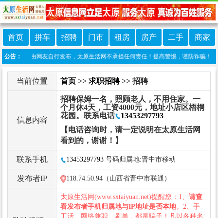
首页
拼车
招聘
门市
租房
房产
二手
商家
栏目信息由网友自行发布，太原生活网不承担任何责任！提高警惕，谨防诈骗！做推广、做信息
公告：
当前位置
首页
>>
求职招聘
>> 招聘
招聘保姆一名，照顾老人，不用住家。一
个月休4天，工资4000元，地址小店区梧桐
花园。联系电话
13453297793
信息内容
【电话咨询时，请一定说明在太原生活网
看到的，谢谢！】
联系手机
13453297793
号码归属地:晋中市移动
发布者IP
118.74.50.94（山西省晋中市联通）
太原生活网(www.sxtaiyuan.net)提醒您：1、
请查
看发布者手机归属地与IP地址是否本地
。2、手
工活、网络兼职、刷单，都是骗子！凡以各种名