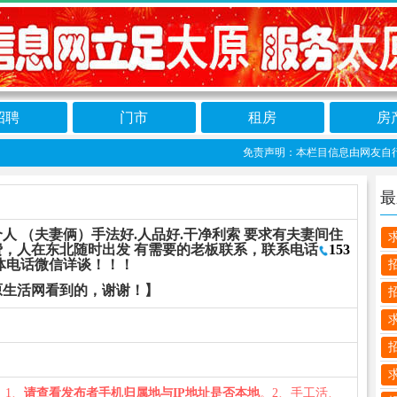
招聘
门市
租房
房
免责声明：本栏目信息由网友自行发布，
最
人 （夫妻俩）手法好.人品好.干净利索 要求有夫妻间住
，人在东北随时出发 有需要的老板联系，联系电话
153
体电话微信详谈！！！
原生活网看到的，谢谢！】
您：1、
请查看发布者手机归属地与IP地址是否本地
。2、手工活、