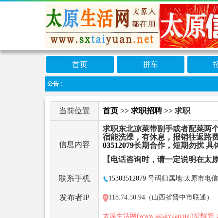
首页
拼车
公告：
当前位置
首页
>>
求职招聘
>> 求职
求职东北凉菜带副手或者配菜两个
宿能洗澡，有休息，报销往返路费
信息内容
03512079
长期合作，短期勿扰 具
【电话咨询时，请一定说明在太
联系手机
15303512079
号码归属地:太原市电信
发布者IP
118.74.50.94（山西省晋中市联通）
太原生活网(www.sxtaiyuan.net)提醒