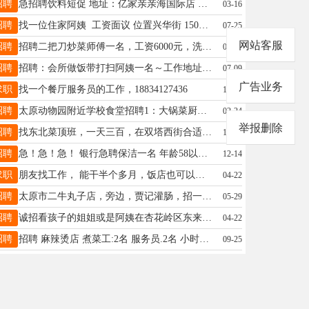
招聘
急招聘饮料短促 地址：亿家亲亲海国际店 时间：13.30-21.30 工资120元一天 电话：18935107923
03-16
招聘
找一位住家阿姨 工资面议 位置兴华街 15003467476 微信同号
07-25
网站客服
招聘
招聘二把刀炒菜师傅一名，工资6000元，洗碗保洁一名，工资3800元加200元全勤，帮厨大姐一名，工资3800元加200元全勤，地址：太原市小店区北营街道，有意联系：13623622870（打不通加微信）
07-20
招聘
招聘：会所做饭带打扫阿姨一名～工作地址：太原星河湾1号院～薪资电议 联系电话13546453868～
07-09
广告业务
求职
找一个餐厅服务员的工作，18834127436
10-14
招聘
太原动物园附近学校食堂招聘1：大锅菜厨师一名，年龄45岁以内，干活利索，责任心强。 2：配菜工一名，男性，40岁以内。 3，售餐打杂人员数名女性50岁以内。 4：洗碗工2名，男女不限，55岁以内。以上人员要求干活利索，责任心强，人品过关，管吃住，月休四天，工资面议，有意者联系电话13546440848
02-24
举报删除
招聘
找东北菜顶班，一天三百，在双塔西街合适可以长干13393515551
12-28
招聘
急！急！急！ 银行急聘保洁一名 年龄58以下 工作时间： 上午7:30---11:30 下午14:00---17:30 工资2300元。月休四天。 地址：新晋祠路世纪城附近银行招聘保洁一名 联系：18834815958
12-14
求职
朋友找工作， 能干半个多月，饭店也可以！ 最好包吃住，有需要的老板联系15635192422
04-22
招聘
太原市二牛丸子店，旁边，贾记灌肠，招一个的，主要炒个拨烂子，，单几个家常炒菜，活简单，老板人好，短期勿扰，想找个能干住的，待遇5000-5500，联系13191057715张，微信也是！
05-29
招聘
诚招看孩子的姐姐或是阿姨在杏花岭区东来龙城苑小区，有意者请联系18935189563
04-22
招聘
招聘 麻辣烫店 煮菜工:2名 服务员.2名 小时工2名 工资4000 全勤200 电话～19135185398 地址，美特好，滨河路店，开心大集 杏花岭区胜利桥东滨河东路289号
09-25