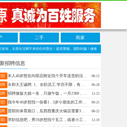
产
二手
商家
太原生活网不承担任何责任！提高警惕，谨防诈骗！做推广、做信息置顶！请加太原生活网客
新招聘信息
求职
本人40岁想在向阳店附近找个开车送货的活C1本有需要的老板联系13466873453
08-12
招聘
永和大王诚聘: 1、全职员工:学历不限，有相关工作经验优先 年龄:女18-50岁，男18-55岁 薪资4000-6000，两班倒，无夜班，包吃。15.5元/小时（不限工时） 2、社会兼职:学历不限，年龄17-49岁，男女不限，有相关工作经验优先，工作时间灵活。15.5元/小时（不限工时） 3、学生兼职（暑期）：男女不限，有学生证，15.5元/小时、员工餐 地址:万柏林区大王路店 联系电话：13753194404
06-28
招聘
招聘做饭大姐一名，只做午饭，一月2300，地点在九润汽贸园，联系电话15525488884
12-23
求职
我今年49岁想找一份看1...3岁小朋友的工作。18636922329
09-25
招聘
晋阳街体育路口，瓜西西重庆火锅店需要3名服务员（要求长期干）男孩子优先，需要上夜班。请联系13363513434
08-22
求职
求职信息吧，男59岁想找个瓦工，或者小工的活，长期可干，不要太累就行，17635692310
12-10