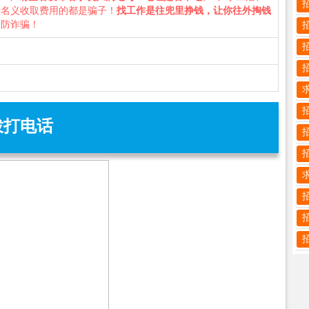
种名义收取费用的都是骗子！
找工作是往兜里挣钱，让你往外掏钱
谨防诈骗！
拨打电话