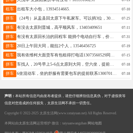
租车
出租车大小包，13934514665.
07-10
拼车
（24号）从盂县回太原下午私家车。可以捎3位，30一位。需要的联系18734107100
07-25
拼车
有没去太原到晋城，高平顺风车，13403409651
07-11
拼车
有没有太原回长治的回程车 能捎个电动自行车，价格私聊 我不是做生意的就是自己的电动车。 韩：15735592827
07-31
拼车
20日上午回大同，能拉2个人，13546456725
07-19
租车
我有依维柯大面货车有包租得打电话13073560529同微信
07-15
拼车
车找人，20号早上5-6点太原到大同，空六坐，提前一天下午3点以后也可以！有需要的联系15536911689
07-18
拼车
6坐混动车，坐的舒服有需要包车的提前联系13007010779群主给帮忙转发一下
07-18
声明：
本站所有信息均由发布者提供，请您仔细辨别信息真伪，对于虚假类等
信息对您造成的任何损失，太原生活网不承担一切责任。
Copyright © 2022-2025 太原生活网(www.sxtaiyuan.net) All Rights Reserved.
本网站由
太原生活网
运营维护 微信：taiyuanwangzhan
网站地图