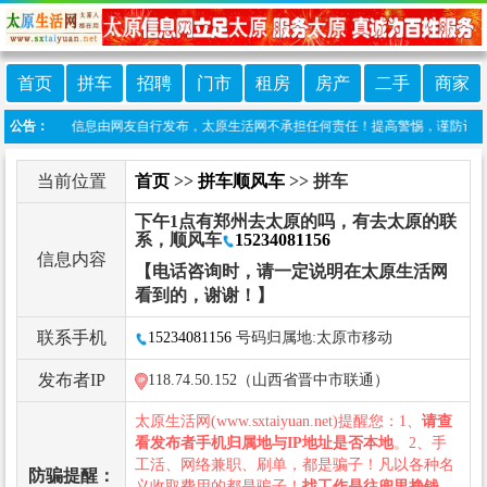
首页
拼车
招聘
门市
租房
房产
二手
商家
明：本栏目信息由网友自行发布，太原生活网不承担任何责任！提高警惕，谨防诈骗！做推广、
公告：
当前位置
首页
>>
拼车顺风车
>> 拼车
下午1点有郑州去太原的吗，有去太原的联
系，顺风车
15234081156
信息内容
【电话咨询时，请一定说明在太原生活网
看到的，谢谢！】
联系手机
15234081156
号码归属地:太原市移动
发布者IP
118.74.50.152（山西省晋中市联通）
太原生活网(www.sxtaiyuan.net)提醒您：1、
请查
看发布者手机归属地与IP地址是否本地
。2、手
工活、网络兼职、刷单，都是骗子！凡以各种名
防骗提醒：
义收取费用的都是骗子！
找工作是往兜里挣钱，