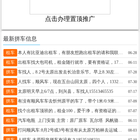
点击办理置顶推广
最新拼车信息
租车
本人有比亚迪出租车，有朋友想跑出租车的请和我联系。电话13303411680
06-28
租车
出租车找大包司机，租金随行就市，要有资格证，17635165468
06-11
拼车
车找人，8.2号太原出发去长治音乐节。早上8.30左右出发，长风东高速口集合，直接送到长治音乐节门口； 晚上看完直接回太原，晚上长风东高速口附近三公里内免费送到家。 私家车，座位有限，有意向者与我联系15364961993
07-28
拼车
人找车，顺风车，现在五台山回太原，四个人，13327466668
07-30
拼车
太原明天早上6/7点，到兴县，车找人15513465535
07-17
拼车
有没有顺风车车去忻州原平的车了，带个1米/0.9米，高0.6米的不锈钢灶了，不怎么怕压15934017123！18334823125
07-09
租车
找个出租车顶班的，租金100，爱干净，有资格证的，15513634758非诚勿扰，科技大学附近，跑过出租的人员
07-07
租车
汽车电瓶 上门安装 主营：原厂原车 瓦尔塔 风帆骆驼 各种电动 老年代步车电池 更换汽车电瓶免费送玻璃水 电话：15110379993
06-11
拼车
打问顺风车:8月2号或3号有没有从太原万柏林去运城盐湖的顺风车，拉点东西，后备箱就能放下电话13633414315
08-03
拼车
人找车 太原阳泉拼车有没有？18535108231
07-19