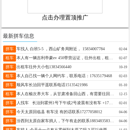
点击办理置顶推广
最新拼车信息
拼车
车找人 白班5-5 ，西山矿务局附近， 15834007784
02-04
租车
本人有一辆吉利帝豪ev 450带营运证，往外出租，租金便宜15536313636
02-07
拼车
出租车往外大小包13834566440
10-19
租车
本人自己找一辆个人网约车，联系电话：17635179468
02-03
拼车
顺风车长治回平遥联系电话15135421986
01-10
租车
本人在榆次养大车，从甘肃准备回山西，有需要往回拉东西得可以联系我。免费。13233032874
12-15
拼车
人找车 长治到霍州1号下午或2号凌晨有没有车 +17836083405
02-01
拼车
今天太原回临县 有车没 有的话联系17277058012
04-06
拼车
汾西到太原自家车捎人，下午有走的联系18834835839。
04-06
拼车
车找人:今天十一点有从霍州到太原了吗？可以坐两人 电话15835700519
11-02