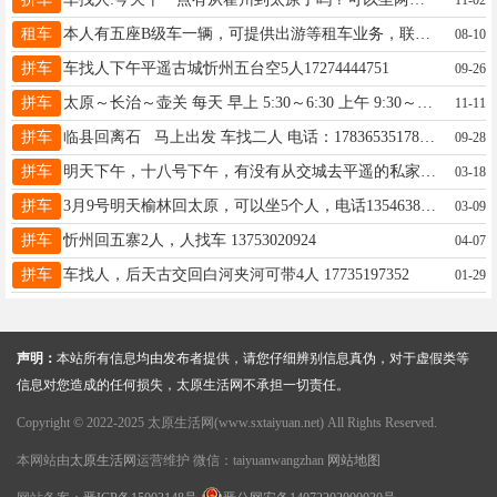
租车
本人有五座B级车一辆，可提供出游等租车业务，联系电话19003462144。
08-10
拼车
车找人下午平遥古城忻州五台空5人17274444751
09-26
拼车
太原～长治～壶关 每天 早上 5:30～6:30 上午 9:30～10:30 下午 1:00～2:00 下午 5:00～6:00 —————————— 电话:13403551820(微信同号) 途径:小店，富士康，机场，南站，建南，服装城，火车站！五一广场，各大学校，各大医院，榆次！管接送 长治各县区管接送，全天有车 包车随时出发，可包车，可捎货
11-11
拼车
临县回离石 马上出发 车找二人 电话：17836535178 离石~临县 13111215178 每天往返 24小时约车 电话 ：17836535178（ 代稍快件）（微信同号）（包车随时走）
09-28
拼车
明天下午，十八号下午，有没有从交城去平遥的私家车，求捎带17635415589 17635415589
03-18
拼车
3月9号明天榆林回太原，可以坐5个人，电话13546381199
03-09
拼车
忻州回五寨2人，人找车 13753020924
04-07
拼车
车找人，后天古交回白河夹河可带4人 17735197352
01-29
声明：
本站所有信息均由发布者提供，请您仔细辨别信息真伪，对于虚假类等
信息对您造成的任何损失，太原生活网不承担一切责任。
Copyright © 2022-2025 太原生活网(www.sxtaiyuan.net) All Rights Reserved.
本网站由
太原生活网
运营维护 微信：taiyuanwangzhan
网站地图