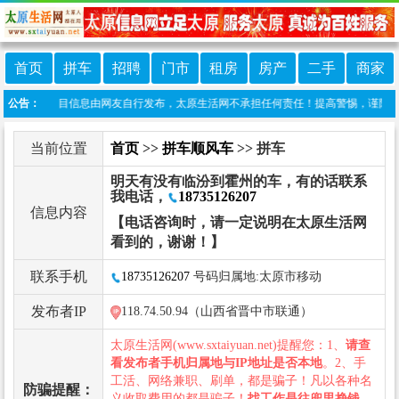
首页
拼车
招聘
门市
租房
房产
二手
商家
声明：本栏目信息由网友自行发布，太原生活网不承担任何责任！提高警惕，谨防诈骗！做推广
公告：
当前位置
首页
>>
拼车顺风车
>> 拼车
明天有没有临汾到霍州的车，有的话联系
我电话，
18735126207
信息内容
【电话咨询时，请一定说明在太原生活网
看到的，谢谢！】
联系手机
18735126207
号码归属地:太原市移动
发布者IP
118.74.50.94（山西省晋中市联通）
太原生活网(www.sxtaiyuan.net)提醒您：1、
请查
看发布者手机归属地与IP地址是否本地
。2、手
工活、网络兼职、刷单，都是骗子！凡以各种名
防骗提醒：
义收取费用的都是骗子！
找工作是往兜里挣钱，