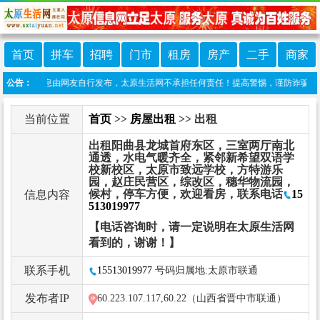
首页
拼车
招聘
门市
租房
房产
二手
商家
本栏目信息由网友自行发布，太原生活网不承担任何责任！提高警惕，谨防诈骗！做推广、做信
公告：
当前位置
首页
>>
房屋出租
>> 出租
出租阳曲县龙城首府东区，三室两厅南北
通透，水电气暖齐全，紧邻新希望双语学
校新校区，太原市致远学校，方特游乐
园，赵庄民营区，综改区，穗华物流园，
候村，停车方便，欢迎看房，联系电话
15
信息内容
513019977
【电话咨询时，请一定说明在太原生活网
看到的，谢谢！】
联系手机
15513019977
号码归属地:太原市联通
发布者IP
60.223.107.117,60.22（山西省晋中市联通）