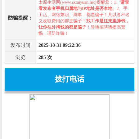
太原生活网(www.sxtaiyuan.net)提醒您：1、
请查
看发布者手机归属地与IP地址是否本地
。2、手
工活、网络兼职、刷单，都是骗子！凡以各种名
防骗提醒：
义收取费用的都是骗子！
找工作是往兜里挣钱，
让你往外掏钱的都是骗子
！异地招聘请提高警
惕，谨防诈骗！
发布时间
2025-10-31 09:22:36
浏览
285 次
拨打电话