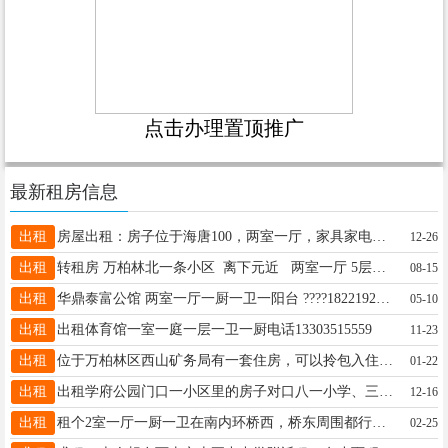
点击办理置顶推广
最新租房信息
出租
房屋出租：房子位于海唐100，两室一厅，家具家电齐全，可以拎包入住。电话：17262399500
12-26
出租
转租房 万柏林北一条小区 离下元近 两室一厅 5层（步梯） 本人要回老家发展转租现在的房子 合同到明年的5月26号 有意向可以打电话19283413282 微信号jkty795
08-15
出租
华鼎泰富公馆 两室一厅一厨一卫一阳台 ????18221929460
05-10
出租
出租体育馆一室一庭一层一卫一厨电话13303515559
11-23
出租
位于万柏林区西山矿务局有一套住房，可以拎包入住，有需要的价格可以面谈电话15503469082
01-22
出租
出租学府公园门口一小区里的房子对口八一小学、三十八中、山大附中 电话：13934538726武女士
12-16
出租
租个2室一厅一厨一卫在南内环桥西，桥东周围都行。电话：13623657726
02-25