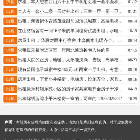
求租
求租，本人想在西山六十五中中学附近租一套小面积房屋， 电话，15513040942
01-12
出租
本人有一套小二楼一层对外出租，三室一厅一厨一卫带一小院，实用面积90平，可以做农家饭店或居住。有意者可联系。 地址：小店区通达街与真武路十字路口 电话：15333517359微信同步
01-21
出租
出租，亲贤街体育路茂业跟前国治龙城苑，高层电梯房，80平米精装朝南两居 拎包入住，中间楼层，付款灵活，价格便宜，看房方便13403415719
08-14
出租
在山纺宿舍有一间16平米的单间楼房优惠出租，水电暖齐全，交通便利，联系电话13546432065
10-19
出租
房屋出租 ：华联对面中行宿舍 小套间水电暖齐全。 电话☎13835182486
08-14
求租
求租摄乐桥附近两室一厅南北通透拎包入住的房
07-15
出租
出租大院的正房，地暖，太阳能洗澡，省钱，离学校近，交通便利，停车方便，欢迎来电看房15234778895
08-23
出租
现有普国电子城宿舍楼4单元501两室一厅出租。有意者请于郝女士联系。电话13613454590
08-18
出租
房屋出租，下元小井峪街，电梯房，设施齐全，家具家电齐全，拎包入住 面积91平，两室一厅，价格面议 联系人：谢先生，15834238801。
08-16
出租
出租摄乐村锦乐苑小区的房子家具家电齐全房子干净整洁电话13233412868
04-19
出租
出租锦绣蓝湾小平米楼房一室的，两室的 13007025382
10-29
声明：
本站所有信息均由发布者提供，请您仔细辨别信息真伪，对于虚假类等
信息对您造成的任何损失，太原生活网不承担一切责任。