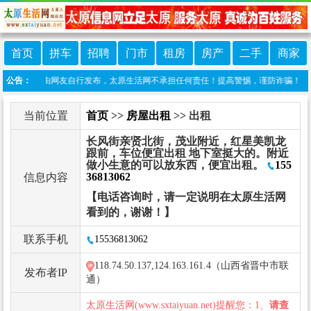
首页
拼车
招聘
门市
租房
房产
二手
商家
栏目信息由网友自行发布，太原生活网不承担任何责任！提高警惕，谨防诈骗！做推广、做信息
公告：
当前位置
首页
>>
房屋出租
>> 出租
长风街亲贤北街，茂业附近，红星美凯龙
跟前，车位便宜出租 地下室挺大的。附近
做小生意的可以放东西，便宜出租。
155
36813062
信息内容
【电话咨询时，请一定说明在太原生活网
看到的，谢谢！】
联系手机
15536813062
118.74.50.137,124.163.161.4（山西省晋中市联
发布者IP
通）
太原生活网(www.sxtaiyuan.net)提醒您：1、
请查