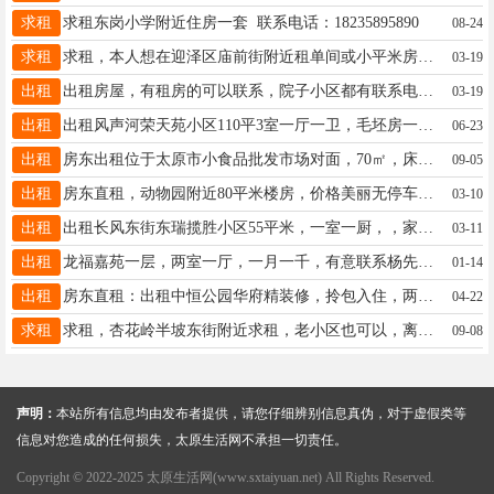
求租
求租东岗小学附近住房一套 联系电话：18235895890
08-24
求租
求租，本人想在迎泽区庙前街附近租单间或小平米房，电话联系16603459971
03-19
出租
出租房屋，有租房的可以联系，院子小区都有联系电话13383514576位置宋环村
03-19
出租
出租风声河荣天苑小区110平3室一厅一卫，毛坯房一层，可以住也可以当库房出入方便，价格便宜需要的联系15103415011
06-23
出租
房东出租位于太原市小食品批发市场对面，70㎡，床，柜子，冰箱，热水器等简单家具 电话：15383400255
09-05
出租
房东直租，动物园附近80平米楼房，价格美丽无停车费，电话13403402035
03-10
出租
出租长风东街东瑞揽胜小区55平米，一室一厨，，家具家电齐全，拎包入住。小区环境好，卫生好。房东直租无中介费17735279729
03-11
出租
龙福嘉苑一层，两室一厅，一月一千，有意联系杨先生15234000779
01-14
出租
房东直租：出租中恒公园华府精装修，拎包入住，两室两厅，一厨一卫，水电气暖齐全，电话：13623457809，中介勿扰。
04-22
求租
求租，杏花岭半坡东街附近求租，老小区也可以，离2号线近点 两室一厅，要有独立厨房、燃气灶，家电齐全，预算1000元左右 看家里情况，拎包入住，家里干净，中介勿扰，谢谢13015336693
09-08
声明：
本站所有信息均由发布者提供，请您仔细辨别信息真伪，对于虚假类等
信息对您造成的任何损失，太原生活网不承担一切责任。
Copyright © 2022-2025 太原生活网(www.sxtaiyuan.net) All Rights Reserved.