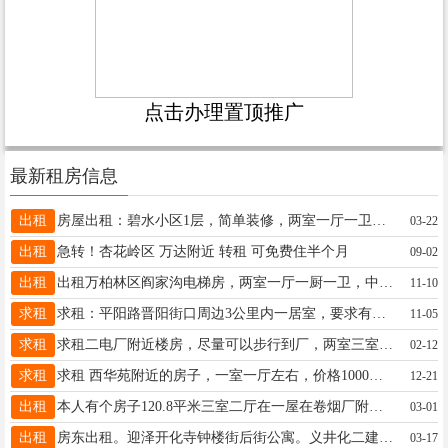
点击办理置顶推广
最新租房信息
出租
房屋出租：碧水小区1层，简单装修，两室一厅一卫一厨，78个平方，简单装修，能洗澡，天然气。 联系电话：19324062983 19135022983
03-22
出租
急转！杏花岭区 万达附近 转租 可免费住半个月
09-02
出租
出租万柏林区阎家沟电梯房，两室一厅一厨一卫，中间楼层，南北通透，家具家电齐全，拎包入住，紧邻迎泽大街，楼下地铁1号站口，出门口有公交站，小区生活设施齐全，房东直租，租金面议，联系电话13111062945李15534487953李
11-10
求租
求租：平阳路晋阳街口周边3公里内一居室，要求有独立厨卫，预算1000内 ，新装修可适当加钱，微信zise05060（备注来意）
11-05
求租
求租二电厂附近楼房，尽量可以步行到厂，两室三室都行，不要顶楼，年后入住，各方面合适的话长期租，可加微信细聊，微信同电话号
02-12
求租
求租 西华苑附近的房子，一室一厅左右，价格1000以内，高层老小区都可以 阳面的，联系电话19135618100
12-21
出租
本人有个房子120.8平米三室二厅在一屋在卷烟厂附近，要出租价格面意联系电话15536837265钟女士
03-01
出租
房东出租。迎泽开化寺钟楼街后街公寓。义井化二建宿舍。小店电子街恒大绿洲商住独居。19581917345
03-17