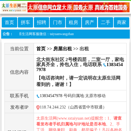
首页
拼车
招聘
门市
租房
房产
二手
商家
生活网客服微信：taiyuanwangzhan
公告：
当前位置
首页
>>
房屋出租
>> 出租
北大街东社区 2号楼四层，二室一厅，家电
家具齐全，拎包入住，电话联系
1383454
7978
信息内容
【电话咨询时，请一定说明在太原生活网
看到的，谢谢！】
联系手机
13834547978
号码归属地:太原市移动
发布者IP
118.74.244.232（山西省晋中市联通）
太原生活网(www.sxtaiyuan.net)提醒您：1、
请查
看发布者手机归属地与IP地址是否本地
。2、手
工活、网络兼职、刷单，都是骗子！凡以各种名