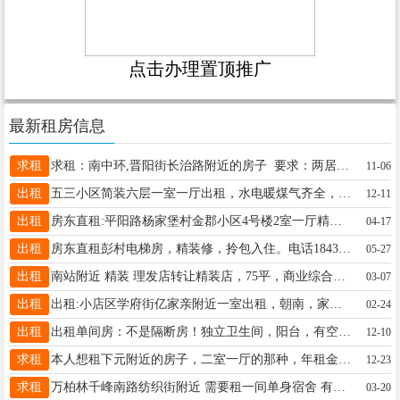
点击办理置顶推广
最新租房信息
求租
求租：南中环,晋阳街长治路附近的房子 要求：两居室 联系电话：18335193761
11-06
出租
五三小区简装六层一室一厅出租，水电暖煤气齐全，有租的联系，非诚勿扰13753160958 18636863340
12-11
出租
房东直租:平阳路杨家堡村金郡小区4号楼2室一厅精装房，家具家电齐全，拎包入住，联系电话☎13503545132
04-17
出租
房东直租彭村电梯房，精装修，拎包入住。电话18435129641
05-27
出租
南站附近 精装 理发店转让精装店，75平，商业综合体位置，停车方便，客源稳定，小区大门口，附近小区多 过路必经之路，附近就两家店 ，接手直接营业，转让费不高，一年房租4万 联系电话 18234777743
03-07
出租
出租:小店区学府街亿家亲附近一室出租，朝南，家电齐全，联系电话：15110378070
02-24
出租
出租单间房：不是隔断房！独立卫生间，阳台，有空调！24小时热水！无线网络！租金便宜！拎包入住！位置在万柏林区千峰南路和平公园附近。电话13453418584
12-10
求租
本人想租下元附近的房子，二室一厅的那种，年租金不超一万！联系人16634267626
12-23
求租
万柏林千峰南路纺织街附近 需要租一间单身宿舍 有意的联系 19353548016
03-20