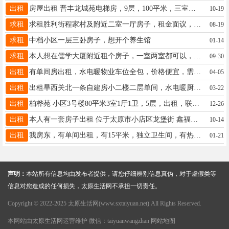
出租
房屋出租 晋丰龙城苑电梯房，9层，100平米，三室两厅一卫，精装修，家具家电配备齐全，可拎包入住，小区交通便利，环境优美，有意者 13934513053
10-19
求租
求租胜利街程家村及附近二室一厅房子，租金面议，有房东愿意出租者，跟杨先生联系，电话号码，15834157381（微信同号）
08-19
求租
中档小区一层三卧房子，想开个养生馆
01-14
求租
本人想在儒学大厦附近租个房子，一室两室都可以，联系电话13994159750
09-30
出租
有单间房出租，水电暖物业车位全包，价格便宜，需要的来，电话15343405726加微信也行
04-05
出租
出租旱西关北一条自建房小二楼二层单间，水电暖厨房，独立卫生间。无物业费。卫生费。电话13027079773
03-22
出租
柏桦苑 小区3号楼80平米3室1厅1卫，5层，出租，联系电话13503512432 杨先生。
12-26
出租
本人有一套房子出租 位于太原市小店区龙堡街 鑫福花园小区，家具齐全，整洁干净，拎包入住，临近常青藤学校，有意者电话13111089641
10-14
出租
我房东，有单间出租，有15平米，独立卫生间，有热水器，双人床，能做饭。水电费，宽带全有，地址在新建南路康乐街，紧邻新建南路，公交站牌很多，每月420元，有租房的打电话13513644755
01-21
声明：
本站所有信息均由发布者提供，请您仔细辨别信息真伪，对于虚假类等
信息对您造成的任何损失，太原生活网不承担一切责任。
Copyright © 2022-2025 太原生活网(www.sxtaiyuan.net) All Rights Reserved.
本网站由
太原生活网
运营维护 微信：taiyuanwangzhan
网站地图