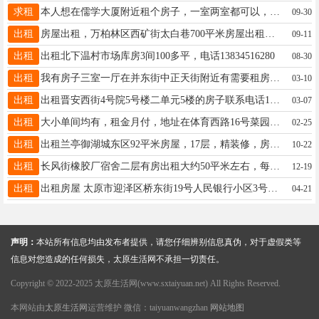
求租
本人想在儒学大厦附近租个房子，一室两室都可以，联系电话13994159750
09-30
出租
房屋出租，万柏林区西矿街太白巷700平米房屋出租，水电暖齐全，适合公司办公，托幼、各类培训机构，小饭桌等，联系电话13934527780
09-11
出租
出租北下温村市场库房3间100多平，电话13834516280
08-30
出租
我有房子三室一厅在并东街中正天街附近有需要租房的联系钟女士电话15536837265
03-10
出租
出租晋安西街4号院5号楼二单元5楼的房子联系电话13233660946
03-07
出租
大小单间均有，租金月付，地址在体育西路16号菜园村自建房 房间干净整洁，有舒适的床铺、衣柜、书桌、洗衣机，海尔智能热水器，适合学生、情侣、上班族～ 【周边环境及交通】 公交、地铁步行5分钟，邻迎泽公园、省中研、省人民医院、山大一院、老军营小吃街、电脑城。 院内超市、饭店、诊所一应俱全。位置便利，生活方便，欢迎随时联系看房。 18636886669加微或电联和我私聊吧～
02-25
出租
出租兰亭御湖城东区92平米房屋，17层，精装修，房东直租，家具家电齐全，卧室带空调，拎包入住，可带车位。电话18335172291，微信同号。
10-22
出租
长风街橡胶厂宿舍二层有房出租大约50平米左右，每月1100元，有租房的联系，电话13233416106
12-19
出租
出租房屋 太原市迎泽区桥东街19号人民银行小区3号楼3单元102室中单元临街商铺，50平米，房子宽敞，朝向南，光线好，水、电、暖、卫生间齐全。有地下室，30平米。毗邻985医院，与太原火车站很近，交通方便，人流攒动。欢迎有意者看房、洽谈，年租金4. 5万，可以议价。联系电话18636671645。50平
04-21
声明：
本站所有信息均由发布者提供，请您仔细辨别信息真伪，对于虚假类等
信息对您造成的任何损失，太原生活网不承担一切责任。
Copyright © 2022-2025 太原生活网(www.sxtaiyuan.net) All Rights Reserved.
本网站由
太原生活网
运营维护 微信：taiyuanwangzhan
网站地图