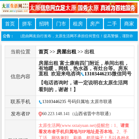
首页
拼车
招聘
门市
租房
房产
二手
商家
：本栏目信息由网友自行发布，太原生活网不承担任何责任！提高警惕，谨防诈骗！做推广、做
公告：
当前位置
首页
>>
房屋出租
>> 出租
房屋出租 富士康南四门附近，单间出租，
有地暖，网线，热水器，有灶台等。房东
直租 欢迎来电咨询
13103446235
微信同号
信息内容
【电话咨询时，请一定说明在太原生活网
看到的，谢谢！】
联系手机
13103446235
号码归属地:太原市联通
发布者IP
60.223.148.141（山西省晋中市联通）
太原生活网(www.sxtaiyuan.net)提醒您：1、
请查
看发布者手机归属地与IP地址是否本地
。2、手
工活、网络兼职、刷单，都是骗子！凡以各种名