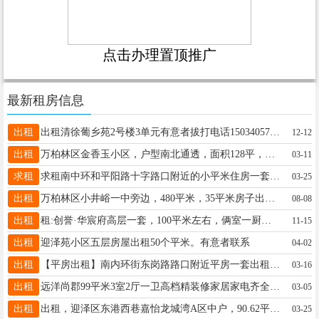
点击办理置顶推广
最新租房信息
出租
出租清徐葡乡苑2号楼3单元有意者拔打电话15034057703
12-12
出租
万柏林区金香玉小区，户型南北通透，面积128平，采光通风好，家电家具齐全，拎包入住，水电燃气网齐全，周边交通便利:紧邻西中环，迎泽大街，虎峪河沿岸。离地铁口200米 生活配套完善，长租优先，爱干净、作息规律的租客优先，价格面议。 联系电话：18603489106
03-11
求租
求租南中环和平阳路十字路口附近的小平米住房一套，中介勿扰，电话13834135912
03-25
出租
万柏林区小井峪一中旁边，480平米，35平米房子出租，价格面议 姚13313415186 周18634370581
08-08
出租
租:创誉·华宸府高层一套，100平米左右，俩室一厨一卫，地理位置优越，交通便利，附近有超市???? ，初中，高中，有意者请拨打电话联系，联系人:13613476641
11-15
出租
迎泽苑小区五层房屋出租50个平米。有意者联系
04-02
出租
【平房出租】南内环街东岗路路口附近平房一套出租，30平米，里外间，水电暖上下水齐全，南北通透，冬暖夏凉，精装修，拎包入住，小区环境好，安全，小区大门紧邻南内环街上，门口就是公交车站牌，交通方便 联系☎ 18734134083
03-16
出租
远洋尚郡99平米3室2厅一卫高档精装修家居家电齐全整租出租13935042876
03-05
出租
出租，迎泽区东港西巷嘉怡龙城湾A区中户，90.62平米，电话13033486136
03-25