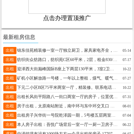
点击办理置顶推广
最新租房信息
出租
锦东佳苑精装修一室一厅独立厨卫，家具家电齐全，有空调，现房拎包入住，交通便利，房东☎18635141334
05-14
出租
纺织街众纺路口，纺织苑C区60平米，2层，租金830/月，年付半年付都可以，附近有学校，菜市场，出入方便，联系电话18935107202.中介勿扰
07-17
出租
迎泽西大街巅峰国际B座上下两层130平米，3室2卫，家电齐全，出租！有意联系:15934047889，一个月1500
10-22
出租
矿机小区解放路一号楼，一年以上整租，煤气、暖气、热水器、洗衣机齐全 层次五层，拎包入住，中介勿扰。 房租面议13834677821，张女士联系。
07-27
出租
下元二小区B区75平米两室一厅，精装修。联系电话：13643603306
10-22
出租
出租长风街平阳路八一街口两室一厅的房子，位置优越，各设施齐全，详情咨询18734599716
07-31
出租
房子出租，太原南站附近，南中环与东中环交叉口 院内有篮球场足球场方便健身运动以及商场超市方便购物 紧邻育杰小学，离新时代双语常青藤等学校电动自行车5分钟 ，楼下就是地铁站。 12层面积80，两室一厅，家电齐全，拎包入住。 联系电话15935124679，期待您的咨询
08-01
出租
出租房子兴华街一号院乾泽园一期，5号楼五层两室一厅66平米交通便利，年租7200元，电话.13403514228
07-04
出租
本人房子出租：吾悦广场背后一室一厅一厨一卫房子出租，心血管病医院的西边：价格面议！18734177092
06-22
求租
中泽纯境有没有1000块左右一个月出租的房子 17707565523
08-07