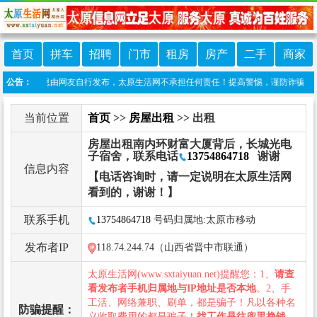
首页
拼车
招聘
门市
租房
房产
二手
商家
本栏目信息由网友自行发布，太原生活网不承担任何责任！提高警惕，谨防诈骗！做推广、做信
公告：
当前位置
首页
>>
房屋出租
>> 出租
房屋出租南内环财富大厦背后，长城光电
子宿舍，联系电话
13754864718
谢谢
信息内容
【电话咨询时，请一定说明在太原生活网
看到的，谢谢！】
联系手机
13754864718
号码归属地:太原市移动
发布者IP
118.74.244.74（山西省晋中市联通）
太原生活网(www.sxtaiyuan.net)提醒您：1、
请查
看发布者手机归属地与IP地址是否本地
。2、手
工活、网络兼职、刷单，都是骗子！凡以各种名
防骗提醒：
义收取费用的都是骗子！
找工作是往兜里挣钱，