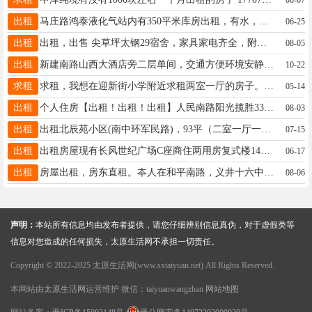
出租
马庄路鸿泰液化气站内有350平米库房出租，有水，三相电，院内方便停车。联系电话18234147678
06-25
出租
出租，出售 尖草坪太钢29宿舍，家具家电齐全，附近医院，学校，超市，地铁等设施齐全，有意者电话:15803409420
08-05
出租
新建南路山西大酒店旁二层单间，交通方便环境安静，离三十七中几百米步行也仅几分钟，15536657175杨
10-22
求租
求租，我想在迎新街小学附近求租两室一厅的房子。最好是 3 层以下，年租金 1W 以内。有的电话联系 15934131362
05-14
出租
个人住房【出租！出租！出租】人民南路阳光揽胜33号楼两室二厅新房首次出租。 拎包入住，水、电、暖。家具、家电，全部齐全！ 紧邻小店区育才小学、正阳街、汾东山大附属中学、地铁口。价格优惠！欢迎入住。 有意者可预约看房。15034499981。
08-03
出租
出租北辰苑小区(南中环军民路)，93平（二室一厅一卫），南北通透，采光好，交通便利，家具家电齐全，拎包入住，紧邻山大附小，九一小学，通宝育杰， 中介勿扰，有意者请联系:13485369632
07-15
出租
出租房屋现有长风世纪广场C座商住两用房复式楼140平米 水:电:暖:齐全:交通特方便:妇幼保健院长风院区 第六人民医院 和平影城 菜市场:超市:商场均在附近 黄金地段，最低价格年付3 万。房东直租电话18735383750
06-17
出租
房屋出租，房东直租。夲人在和平南路，义井十六中附近（太药C小区）有一套两室一厅一卫六十平米楼房出租。设施齐全，干净整洁，交通便利，院能停车，环境优良，拎包入住。有意者电话联系13613514360中介勿忧！
08-06
声明：
本站所有信息均由发布者提供，请您仔细辨别信息真伪，对于虚假类等
信息对您造成的任何损失，太原生活网不承担一切责任。
Copyright © 2022-2025 太原生活网(www.sxtaiyuan.net) All Rights Reserved.
本网站由
太原生活网
运营维护 微信：taiyuanwangzhan
网站地图