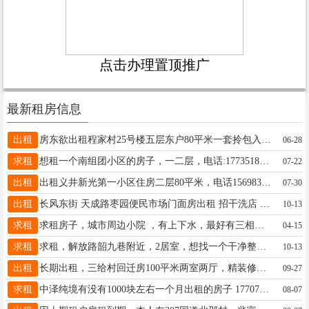
点击办理置顶推广
最新租房信息
出租
房东欲出租程家村25号楼五层东户80平米一套拎包入住，价格面议，有意者联系13623659573
06-28
求租
想租一个南组团小区的房子，一二层，电话:17735187565
07-22
出租
出租义井新光第一小区住房二层80平米，电话15698332239
07-30
出租
长风东街 天成路枣园便民市场门面房出租 招干洗店 烘培店 早点 熟肉凉菜 房间平米数35平米 另空闲10/15平米 彩票店 小吃店 成人用品 详情联系 19293487812
10-13
求租
求租房子，城市周边小院 ，有上下水，最好有三相电。电话13734037949
04-15
求租
求租，解放路韶九巷附近，2居室，想找一个干净整洁，最好有电梯或步梯低楼层的房子，租半年，17353952706
10-13
出租
长期出租，三给村回迁房100平米两室两厅，精装修南北通透，没有连廊，小区楼王核心地段，紧挨外国语学校，奥特莱斯，北中环，黎氏阁，交通便利，拎包入住，☎ 13546712577非诚勿扰
09-27
求租
中泽纯境有没有1000块左右一个月出租的房子 17707565523
08-07