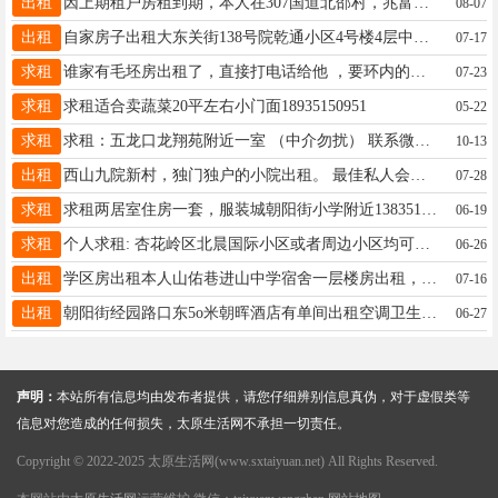
出租
因上期租户房租到期，本人在307国道北邵村，兆富加油站对面有五间门面房带200平米玻璃房还有院子往外出租。 可做各种商品货物门店，酒店，农家乐，库房，总面积约1亩2分地，水电齐全 此地位置绝佳，近靠新万水，传化物流，君威物流，姚村高速口。门前停车方便，出入方便，有慧眼的老板有想法想租的 欢迎来电或上门观顾。电话：13633513818韩先生或18135388550王女士联系先到先得，勿失良机！
08-07
出租
自家房子出租大东关街138号院乾通小区4号楼4层中户有房出租 水电气暖有线 家具齐全 可拎包入住 要求整租年付（不招合租租户）电话13834155491
07-17
求租
谁家有毛坯房出租了，直接打电话给他 ，要环内的，13333419564
07-23
求租
求租适合卖蔬菜20平左右小门面18935150951
05-22
求租
求租：五龙口龙翔苑附近一室 （中介勿扰） 联系微信18234774557求租，万象城附近和平南路十六中那边七八百，八九百的独立厨卫大单间，要暖气热点的。18535955526
10-13
出租
西山九院新村，独门独户的小院出租。 最佳私人会所首选之地，可商用，可个人住宿。上下水方便，有三相电。大约200+100平。室内加院子。 周边有多品类庭院餐厅，咖啡厅，小酒馆，茶馆，应有尽有。环境舒适，停车方便。 有意向的朋友可聊！ 租金面议！ 联系电话:13233679000
07-28
求租
求租两居室住房一套，服装城朝阳街小学附近13835173655
06-19
求租
个人求租: 杏花岭区北晨国际小区或者周边小区均可。环境必须干净整洁，基本家电齐全，电梯房或者三层以下的楼梯房均可。中介勿扰，微信18909837499
06-26
出租
学区房出租本人山佑巷进山中学宿舍一层楼房出租，三室一厅，也可做两室两厅使用，家具齐全，拎包入住！ 院里都是老师，比较安静，院里可停车，进山高中学校大门斜对面有小门，上下学方便！ 有意者电话联系13753493113
07-16
出租
朝阳街经园路口东5o米朝晖酒店有单间出租空调卫生间洗澡租金5百18834825357
06-27
声明：
本站所有信息均由发布者提供，请您仔细辨别信息真伪，对于虚假类等
信息对您造成的任何损失，太原生活网不承担一切责任。
Copyright © 2022-2025 太原生活网(www.sxtaiyuan.net) All Rights Reserved.