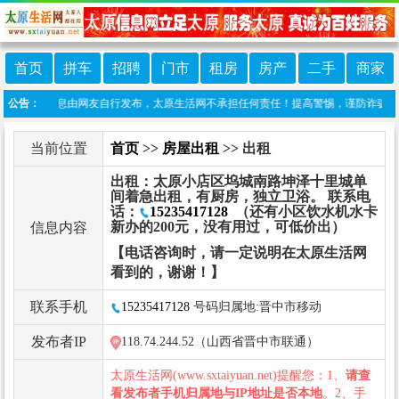
首页
拼车
招聘
门市
租房
房产
二手
商家
本栏目信息由网友自行发布，太原生活网不承担任何责任！提高警惕，谨防诈骗！做推广、做
公告：
当前位置
首页
>>
房屋出租
>> 出租
出租：太原小店区坞城南路坤泽十里城单
间着急出租，有厨房，独立卫浴。 联系电
话：
15235417128
（还有小区饮水机水卡
新办的200元，没有用过，可低价出）
信息内容
【电话咨询时，请一定说明在太原生活网
看到的，谢谢！】
联系手机
15235417128
号码归属地:晋中市移动
发布者IP
118.74.244.52（山西省晋中市联通）
太原生活网(www.sxtaiyuan.net)提醒您：1、
请查
看发布者手机归属地与IP地址是否本地
。2、手