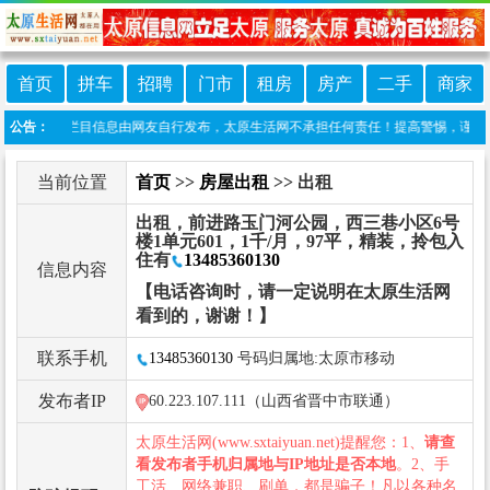
首页
拼车
招聘
门市
租房
房产
二手
商家
声明：本栏目信息由网友自行发布，太原生活网不承担任何责任！提高警惕，谨防诈骗！做推
公告：
当前位置
首页
>>
房屋出租
>> 出租
出租，前进路玉门河公园，西三巷小区6号
楼1单元601，1千/月，97平，精装，拎包入
住有
13485360130
信息内容
【电话咨询时，请一定说明在太原生活网
看到的，谢谢！】
联系手机
13485360130
号码归属地:太原市移动
发布者IP
60.223.107.111（山西省晋中市联通）
太原生活网(www.sxtaiyuan.net)提醒您：1、
请查
看发布者手机归属地与IP地址是否本地
。2、手
工活、网络兼职、刷单，都是骗子！凡以各种名