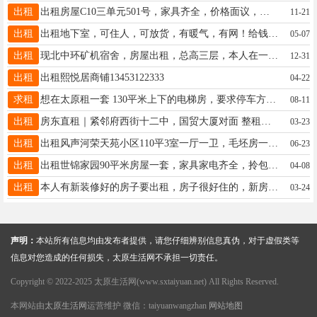
出租
出租房屋C10三单元501号，家具齐全，价格面议，有意者电话联系13934738853
11-21
出租
出租地下室，可住人，可放货，有暖气，有网！给钱就租，位置在南内环赛格后面，13099008999联系
05-07
出租
现北中环矿机宿舍，房屋出租，总高三层，本人在一层，家里简单家具，水电暧煤气齐全，一室一厨一卫，有需要租房的朋友联系我13303404087
12-31
出租
出租熙悦居商铺13453122333
04-22
求租
想在太原租一套 130平米上下的电梯房，要求停车方便，18635151578。中介勿扰
08-11
出租
房东直租｜紧邻府西街十二中，国贸大厦对面 整租一室一厅，独立卫生间，厨房齐全，家具家电全都有，拎包入住没问题～ 适合上班族、小家庭，交通很方便，生活配套都方便。小区：半坡东街30号楼 看房随时，喜欢直接15834172567
03-23
出租
出租风声河荣天苑小区110平3室一厅一卫，毛坯房一层，可以住也可以当库房出入方便，价格便宜需要的联系15103415011
06-23
出租
出租世锦家园90平米房屋一套，家具家电齐全，拎包入住，周边有3所小学，中学，超市配备齐全，地址在朝阳街诺德城旁边，电话19335147790
04-08
出租
本人有新装修好的房子要出租，房子很好住的，新房，水电暖齐全，需要年付，104平米，三室一厅一卫，租金面议，价格优惠，价格优惠，位置在融信时光之城 联系电话:15903419047 18334719047
03-24
声明：
本站所有信息均由发布者提供，请您仔细辨别信息真伪，对于虚假类等
信息对您造成的任何损失，太原生活网不承担一切责任。
Copyright © 2022-2025 太原生活网(www.sxtaiyuan.net) All Rights Reserved.
本网站由
太原生活网
运营维护 微信：taiyuanwangzhan
网站地图