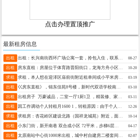
点击办理置顶推广
最新租房信息
出租
出租：长兴南街西环广场公寓一套，拎包入住，联系电话：13935176499
08-27
出租
房东直租：房屋位于体育路晋阳街口，龙海方舟小区，精品小户型，面积50平米，一室一厅一厨一卫，电话13834670877
10-20
求租
求租，本人想在迎泽区庙前街附近租单间或小平米房，电话联系16603459971
03-19
出租
巜房东直租》，锦东佳苑8号楼，新时代双语学校南门，90平米新装修精装房，二室一厅，家具家电厨卫全新，联系电话13994236577 13466876881
03-10
出租
出租房子 万豪诚品，二室一厅1厨1卫 ，精装修、家具家电齐全.拎包入住 电话:13453455245
03-11
出租
因工作调动个人转租月1600 1，转租原因：由于个人工作地址发生变化需要急转租出去，无中介费 2，房子概况：本房在小店区晋阳街毛条厂小区比较方便，在六楼 步梯 3，家电设施：床，衣柜，凳子，洗衣机，厨房，卫生间，空调，热水器，抽油烟机，冰箱等等 4，周围设施：下楼就有个便利店，也有快递站 往左走几分钟就是菜市场，小区里面环境也好，品质小区，下面有健生器材，桌椅，满足日常生活需要，偶尔还可以约个小会 也有充电动的方便又快捷 5，本人租了半年由于个人工作原因急需转租出去 房间构造：两室一厅一厨一卫一阳台 价格便宜 价钱可谈 虽是暖气片 但也很暖和 衣服一晚上就干了 一点都不冷 可以考虑一下 欢迎大家打扰 手机号16636186967 可➕wx （wx同手机号）
12-26
求租
求租房：杏花岭区建设北路（国祥龙城苑）附近，面积最好小点的50-60平米的。联系方式18636921607
10-14
出租
小东门街，新开南巷 双合成小区 72平米，步梯6层（非顶层)出租，联系电话13754838473
04-17
出租
太原南站中心街1000米出租，城中村自建房二楼套间80平米，两室一厅，独立卫生间，水电暖（地暖）齐全，配套设施冰箱，彩电，洗衣机，沙发，茶几，衣柜，抽油烟机，海尔热水器，无线网，环境优雅，交通便利，联系电话13293811551
02-07