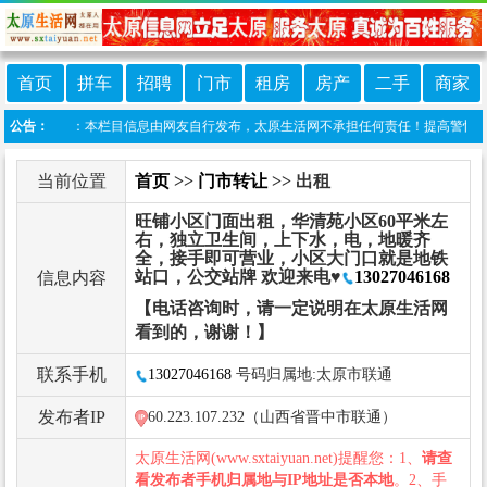
首页
拼车
招聘
门市
租房
房产
二手
商家
免责声明：本栏目信息由网友自行发布，太原生活网不承担任何责任！提高警惕，谨防诈骗！
公告：
当前位置
首页
>>
门市转让
>> 出租
旺铺小区门面出租，华清苑小区60平米左
右，独立卫生间，上下水，电，地暖齐
全，接手即可营业，小区大门口就是地铁
站口，公交站牌 欢迎来电♥
13027046168
信息内容
【电话咨询时，请一定说明在太原生活网
看到的，谢谢！】
联系手机
13027046168
号码归属地:太原市联通
发布者IP
60.223.107.232（山西省晋中市联通）
太原生活网(www.sxtaiyuan.net)提醒您：1、
请查
看发布者手机归属地与IP地址是否本地
。2、手