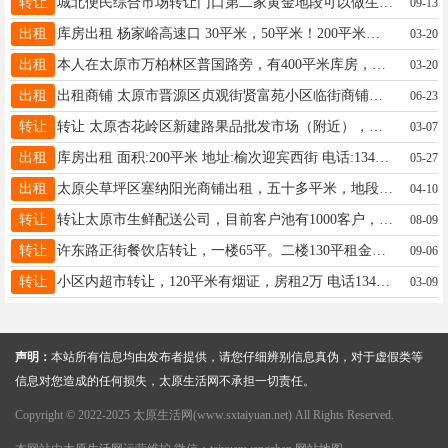
转让
城北便民综合市场转让门口第二家黄金地段可以做生肉，水产，熟肉，餐饮电话15834047687
09-13
出租
库房出租 杨家峪高速口 30平米，50平米！200平米！水电暖齐全（可住宿）！交通便利！联系电话18634318915
03-20
出租
本人在太原市万柏林区普国路旁，有400平米库房，水，电齐全。有三项电20个千瓦。有需要做车间或库房的朋友，请联系18835182250
03-20
出租
出租商铺 太原市晋源区贞观街贤富苑小区临街商铺（原正新鸡排），位置好、人流量大。 联系电话：18734926555
06-23
转让
转让 太原杏花岭区新建路果品批发市场（附近），生活小区多，投资少，适合想创业的朋友。带设备，冷藏展示柜，冰柜，打包台，货架都有，直接能营业就有收入，复购率高。 带5个月房租，营业执照手续可以协助变更，转让12800，转过来就能直接用。 有兴趣私聊，细节都可以问~联系18935158090
03-07
出租
库房出租 面积:200平米 地址:榆次迎宾西街 电话:13403667760
05-27
出租
太原尖草坪区塞纳阳光商铺出租，五十多平米，地段优越，周围小区多，可做鲜花，理发，诊所，超市等，联系电话18735373209
04-10
转让
转让太原市生鲜配送公司，目前客户池有1000客户，每天有100家左右客户下单。电话15713522552
08-09
转让
许东路正街餐饮店转让，一楼65平。二楼130平租金便宜，找铺可以实地看店，老板不在店里，看铺提前联系19935124923。
09-06
转让
小区内超市转让，120平米有烟证，房租2万 电话13453187919
03-09
声明：
本站所有信息均由发布者提供，请您仔细辨别信息真伪，对于虚假类等
信息对您造成的任何损失，太原生活网不承担一切责任。
Copyright © 2022-2025 太原生活网(www.sxtaiyuan.net) All Rights Reserved.