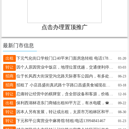
点击办理置顶推广
最新门市信息
出租
下元气化街口学校门口40平米门面房急转租 电话17835684478
01-20
转让
因个人原因营业中饭店，地理位置优越，交通便利停车方便，不需要投资接受即可盈利，地址大井峪街九润装饰城对面，电话18035150184非诚勿扰！
03-03
招商
位于长风西大街深堂沟北路天际赛车公园内，有多处门面房、库房空地火热招租，招租电话，13934536785
06-23
招商
招租了 小店昌盛街真武路十字路口昌盛美食城现在改成南郊便民市场招租了 有想法的联系19935675816
03-18
转让
忍痛转让经营中的棋牌室，含全部设备和客源，价格美丽，诚意可谈，证件齐全，客源稳定，省心省力，当天接手当天营业 联系电话:17696267333 13643483352
12-16
出租
保利西湖林语东门商铺出租80平方正，有水电暖，☎13191063611
09-22
转让
因本人另有发展，转让或出租，太原市万柏林区和平北路诊所，80平米临街底商，可空转，里面干净卫生，联系电话：18235132811、15132283327微信同号
08-30
转让
下元和平公寓营业中麻将馆/转租/电话13994841467
01-23