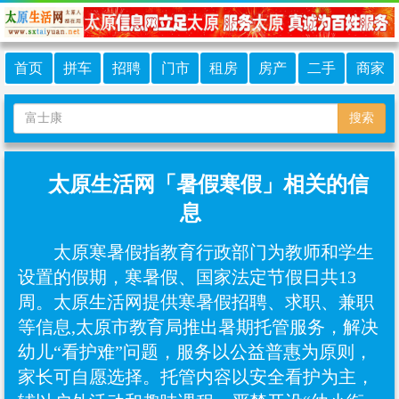
首页
拼车
招聘
门市
租房
房产
二手
商家
搜索
太原生活网「暑假寒假」相关的信
息
太原寒暑假指教育行政部门为教师和学生
设置的假期，寒暑假、国家法定节假日共13
周。太原生活网提供寒暑假招聘、求职、兼职
等信息,太原市教育局推出暑期托管服务，解决
幼儿“看护难”问题，服务以公益普惠为原则，
家长可自愿选择‌。托管内容以安全看护为主，