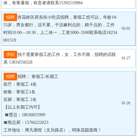
休，有寒暑假，有意者请联系15392519984
招聘
杏花岭区府东街小吃店招聘，寒假工也可以，年龄18-
55岁，男女都行，活不累，干活麻利点的，精干点的，工作
02-02
时间10:00—10:30，上二休一，工资3000–3500联系电话18234
001519
求职
找个需要寒假工的工作，女，工作不限，招聘的话联
01-27
系 13834556528
招聘
招聘： 寒假工/长期工

前厅：寒假工 4名

收银：寒假工1名

后厨：寒假工 2名

01-26
【以上长期工均可】

 ☎贾总：18636825999

☎熊总厨：15766222023

工作地址：博凡酒馆（文兴路店），明珠花园底商！