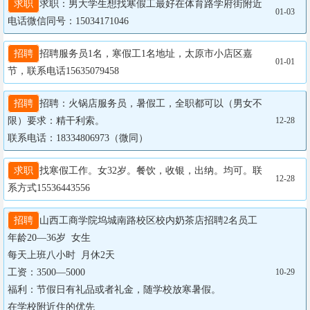
求职
求职：男大学生想找寒假工最好在体育路学府街附近

01-03
电话微信同号：15034171046
招聘
招聘服务员1名，寒假工1名地址，太原市小店区嘉
01-01
节，联系电话15635079458
招聘
招聘：火锅店服务员，暑假工，全职都可以（男女不
限）要求：精干利索。

12-28
联系电话：18334806973（微同）
求职
找寒假工作。女32岁。餐饮，收银，出纳。均可。联
12-28
系方式15536443556
招聘
山西工商学院坞城南路校区校内奶茶店招聘2名员工

年龄20—36岁  女生

每天上班八小时  月休2天

工资：3500—5000

10-29
福利：节假日有礼品或者礼金，随学校放寒暑假。

在学校附近住的优先
