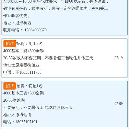
全天8:00～18:00 中午轮休要求：年龄60岁左右，身体健康，
敬业有责任心，眼里有活，具有一定的沟通能力；有相关工
作经验者优先。

地址：迎泽桥西

联系电话： 15034039379
招聘
招聘：厨工3名

4000基本工资+500全勤

20-55岁以内不要短期，不要暑假工包吃住月休三天

07-19
地址太原亲贤街茂业

电话：王18635111758
招聘
招聘：切配1名

4000基本工资+500全勤

20-55岁以内

07-09
不要短期，不要暑假工 包吃住月休三天

地址太原通达街

电话：18035107101