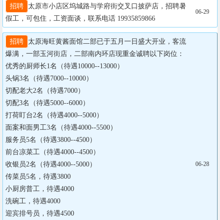
招聘
太原市小店区坞城路与学府街交叉口披萨店，招聘暑
06-29
假工，可包住，工资面谈，联系电话 19935859866
招聘
太原海旺黄酱面馆二部已于五月一日盛大开业，客流
爆满，一部玉河街店，二部南内环店现重金诚聘以下岗位：

优秀的厨师长1名（待遇10000--13000）

头锅3名（待遇7000--10000）

切配老大2名（待遇7000）

切配3名（待遇5000--6000）

打荷盯台2名（待遇4000--5000）

面案和面男工3名（待遇4000--5500）

服务员5名（待遇3800--4500）

前台凉菜工（待遇4000--4500）

收银员2名（待遇4000--5000）

06-28
传菜员5名，待遇3800

小厨房普工，待遇4000

洗碗工，待遇4000

迎宾排号员，待遇4500
