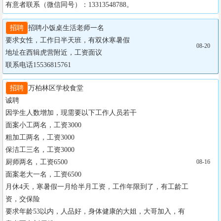
有意者联系（微信同号）：13313548788。
招聘
招聘小饭桌生活老师一名

要求女性，工作日半天班，有双休寒暑假

08-20
地址在西辑虎营附近，工资面议

联系电话15536815761
招聘
万柏林区学校食堂

诚聘

因学生人数增加，现需要以下工作人员若干

面案小工两名，工资3000

粗加工两名，工资3000

保洁工三名，工资3000

厨师两名，工资6500

08-16
面案老大一名，工资6500

月休4天，寒暑假一月给半月工资，工作年限到了，有工龄工
资，交保险

要求年龄53以内，人品好，身体健康的大姐，大哥加入，有