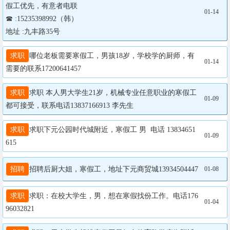
假工优先，有意者电联

01-14
☎ :15235398992（韩）

地址 :九丰路35号
求职
哪位老板需要寒假工，男孩18岁，学校学的厨师，有
01-14
需要的联系17200641457
求职
求职 本人男大学生21岁，机械专业任意职业的寒假工
01-09
都可接受，联系电话13837166913 李先生
求职
求职下元公园时代城附近，寒假工 男  电话 13834651
01-09
615
招聘
招聘后厨大姐，寒假工，地址下元商贸城13934504447
01-08
求职
求职：在校大学生，男，想在寒假找份工作。电话176
01-04
96032821