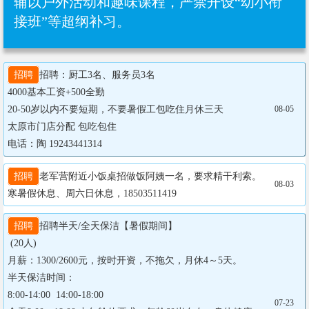
辅以户外活动和趣味课程，严禁开设“幼小衔
接班”等超纲补习‌。
招聘
招聘：厨工3名、服务员3名

4000基本工资+500全勤

20-50岁以内不要短期，不要暑假工包吃住月休三天

08-05
太原市门店分配 包吃包住

电话：陶 19243441314
招聘
老军营附近小饭桌招做饭阿姨一名，要求精干利索。
08-03
寒暑假休息、周六日休息，18503511419
招聘
招聘半天/全天保洁【暑假期间】

 (20人)  

月薪：1300/2600元，按时开资，不拖欠，月休4～5天。

半天保洁时间：

8:00-14:00  14:00-18:00

07-23