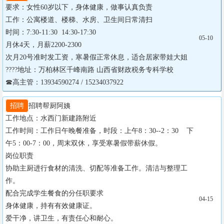
要求：女性60岁以下，身体健康，做事认真负责

工作：公寓楼道、楼梯、水房、卫生间日常清扫

时间：7:30-11:30  14:30-17:30

05-10
月休4天，月薪2200-2300

次月20号准时发工资，寒暑假正常休息，适合居家带娃大姐 

????地址：万柏林区千峰南路 山西省财政税务专科学校

☎高主管：13934590274 / 15234037922
招聘
招聘帮厨阿姨

工作地点：水西门新建路附近

工作时间：工作日午晚餐准备，时段：上午8：30--2：30    下
午5：00-7：00，周末双休，享受寒暑假带薪休假。

岗位职责

协助主厨进行食材的清洗、切配等准备工作。清洁与整理工
作。

配合完成学生餐食的分任职要求

04-15
身体健康，持有有效健康证。

爱干净，讲卫生，有责任心和耐心。
