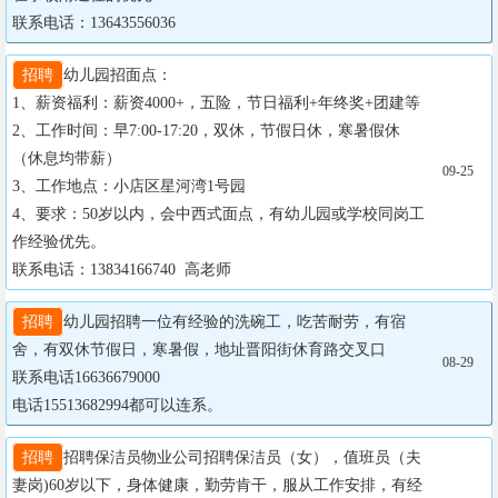
联系电话：13643556036
招聘
幼儿园招面点：

1、薪资福利：薪资4000+，五险，节日福利+年终奖+团建等

2、工作时间：早7:00-17:20，双休，节假日休，寒暑假休
（休息均带薪）

09-25
3、工作地点：小店区星河湾1号园

4、要求：50岁以内，会中西式面点，有幼儿园或学校同岗工
作经验优先。

联系电话：13834166740  高老师
招聘
幼儿园招聘一位有经验的洗碗工，吃苦耐劳，有宿
舍，有双休节假日，寒暑假，地址晋阳街休育路交叉口

08-29
联系电话16636679000

电话15513682994都可以连系。
招聘
招聘保洁员物业公司招聘保洁员（女），值班员（夫
妻岗)60岁以下，身体健康，勤劳肯干，服从工作安排，有经