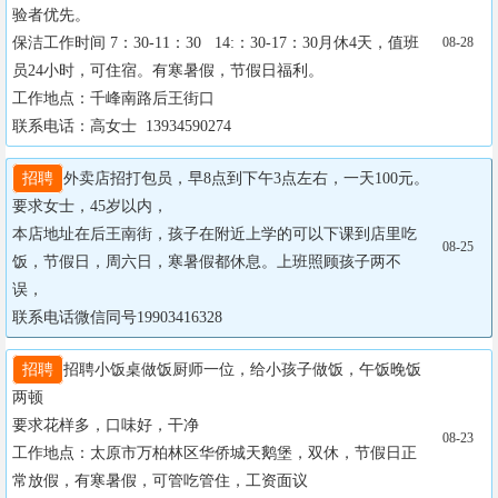
验者优先。

保洁工作时间 7：30-11：30   14:：30-17：30月休4天，值班
08-28
员24小时，可住宿。有寒暑假，节假日福利。

工作地点：千峰南路后王街口

联系电话：高女士  13934590274
招聘
外卖店招打包员，早8点到下午3点左右，一天100元。

要求女士，45岁以内，

本店地址在后王南街，孩子在附近上学的可以下课到店里吃
08-25
饭，节假日，周六日，寒暑假都休息。上班照顾孩子两不
误，

联系电话微信同号19903416328
招聘
招聘小饭桌做饭厨师一位，给小孩子做饭，午饭晚饭
两顿

要求花样多，口味好，干净

08-23
工作地点：太原市万柏林区华侨城天鹅堡，双休，节假日正
常放假，有寒暑假，可管吃管住，工资面议
