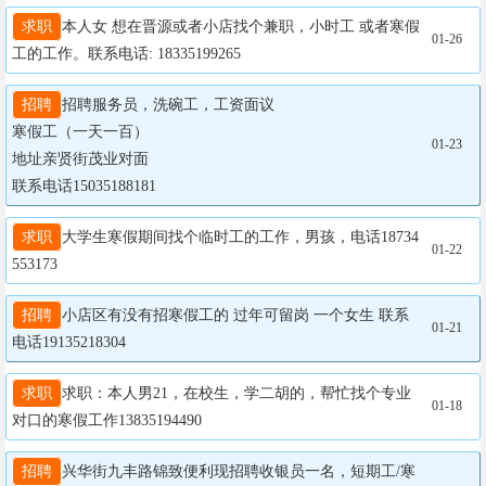
求职
本人女 想在晋源或者小店找个兼职，小时工 或者寒假
01-26
工的工作。联系电话: 18335199265
招聘
招聘服务员，洗碗工，工资面议

寒假工（一天一百）

01-23
地址亲贤街茂业对面

联系电话15035188181
求职
大学生寒假期间找个临时工的工作，男孩，电话18734
01-22
553173
招聘
小店区有没有招寒假工的 过年可留岗 一个女生 联系
01-21
电话19135218304
求职
求职：本人男21，在校生，学二胡的，帮忙找个专业
01-18
对口的寒假工作13835194490
招聘
兴华街九丰路锦致便利现招聘收银员一名，短期工/寒