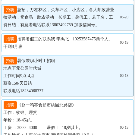
招聘
急招，万柏林区，尖草坪区，小店区，各大邮政营业
搞活动，卖食品，助农活动，长期工，暑假工，若干名，工
06-20
资日结，有意者电话联系13803492759.加微信同号。
招聘
招聘暑假工的联系我 李禹飞   19253587475两个人。
06-19
干到8月底
招聘
暑假兼职小时工招聘

地点下元公园时代城

工作时间9点-4点

06-18
薪资150/天日结

联系电话18234068337
招聘
《赵一鸣零食超市桃园北路店》

工作：收银、理货

年龄：18-45岁。

工资 ：3000--4000        暑假工 .18岁以上。

06-13