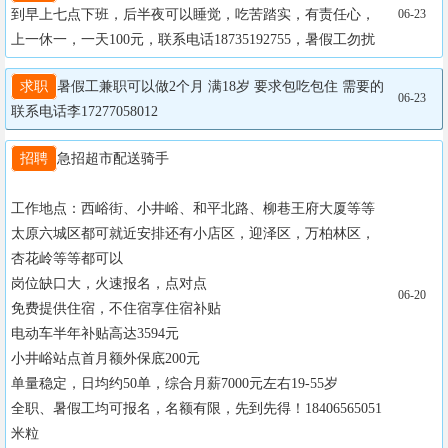
到早上七点下班，后半夜可以睡觉，吃苦踏实，有责任心，
06-23
上一休一，一天100元，联系电话18735192755，暑假工勿扰
求职
暑假工兼职可以做2个月 满18岁 要求包吃包住 需要的
06-23
联系电话李17277058012
招聘
急招超市配送骑手

工作地点：西峪街、小井峪、和平北路、柳巷王府大厦等等
太原六城区都可就近安排还有小店区，迎泽区，万柏林区，
杏花岭等等都可以

岗位缺口大，火速报名，点对点

06-20
免费提供住宿，不住宿享住宿补贴

电动车半年补贴高达3594元

小井峪站点首月额外保底200元

单量稳定，日均约50单，综合月薪7000元左右19-55岁

全职、暑假工均可报名，名额有限，先到先得！18406565051
米粒