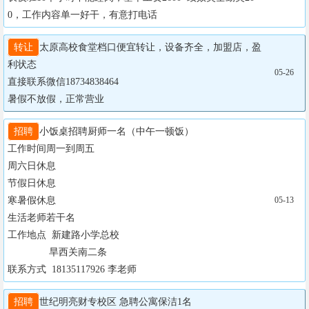
0，工作内容单一好干，有意打电话
转让
太原高校食堂档口便宜转让，设备齐全，加盟店，盈
利状态

05-26
直接联系微信18734838464

暑假不放假，正常营业
招聘
小饭桌招聘厨师一名（中午一顿饭）

工作时间周一到周五

周六日休息

节假日休息

寒暑假休息

05-13
生活老师若干名

工作地点  新建路小学总校

               旱西关南二条

联系方式  18135117926 李老师
招聘
世纪明亮财专校区 急聘公寓保洁1名 
