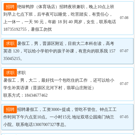
招聘
绝味鸭脖（体育场店）招聘夜班兼职，晚上10点上班
到早上七点下班，后半夜可以睡觉，吃苦踏实，有责任心，
07-08
上一休一，一天 90 元，年龄 18 到 40 周岁，女生，联系电话
18735192755，暑假工勿扰
求职
暑假工，男，晋源区附近，目前大二本科在读，高考
英语 120，可以给小学初中的孩子补课，有意向的联系我 157
07-07
35045215。
求职
求职

暑假工，男，大二，最好找一个包吃住的工作 ，还可以给小
07-07
学生补英语课（晋源区北河下村，翡翠山庄附近）

联系方式：18434677462
招聘
招聘暑假工，工资3000+提成，管吃不管住。钟点工工
作时间下午六点至10点。一小时15元.地址双塔公园南门纳兰
07-05
小院。联系电话13007007327李总。