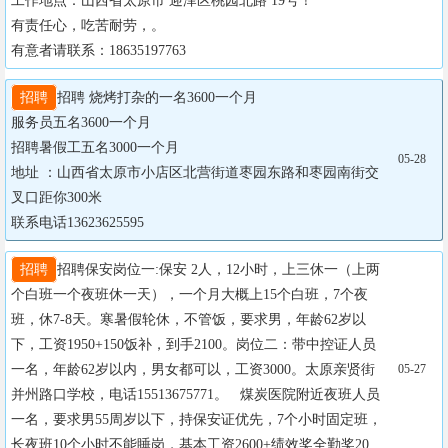
工作地点：山西省太原市 迎泽区桃园北路 19号！ 

有责任心，吃苦耐劳，。

有意者请联系：18635197763
招聘
招聘 烧烤打杂的一名3600一个月

服务员五名3600一个月

招聘暑假工五名3000一个月

05-28
地址 ：山西省太原市小店区北营街道枣园东路和枣园南街交
叉口距你300米

联系电话13623625595
招聘
招聘保安岗位一:保安 2人，12小时，上三休一（上两
个白班一个夜班休一天），一个月大概上15个白班，7个夜
班，休7-8天。寒暑假轮休，不管饭，要求男，年龄62岁以
下，工资1950+150饭补，到手2100。岗位二：带中控证人员
一名，年龄62岁以内，男女都可以，工资3000。太原亲贤街
05-27
并州路口学校，电话15513675771。   煤炭医院附近夜班人员
一名，要求男55周岁以下，持保安证优先，7个小时固定班，
长夜班10个小时不能睡岗，基本工资2600+绩效奖全勤奖20