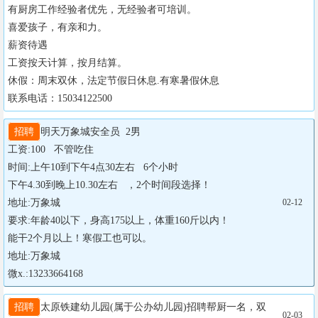
有厨房工作经验者优先，无经验者可培训。

喜爱孩子，有亲和力。

薪资待遇

工资按天计算，按月结算。

休假：周末双休，法定节假日休息.有寒暑假休息

联系电话：15034122500
招聘
明天万象城安全员  2男 

工资:100   不管吃住

时间:上午10到下午4点30左右   6个小时         

下午4.30到晚上10.30左右   ，2个时间段选择！

地址:万象城

02-12
要求:年龄40以下，身高175以上，体重160斤以内！

能干2个月以上！寒假工也可以。

地址:万象城          

微x.:13233664168
招聘
太原铁建幼儿园(属于公办幼儿园)招聘帮厨一名，双
02-03