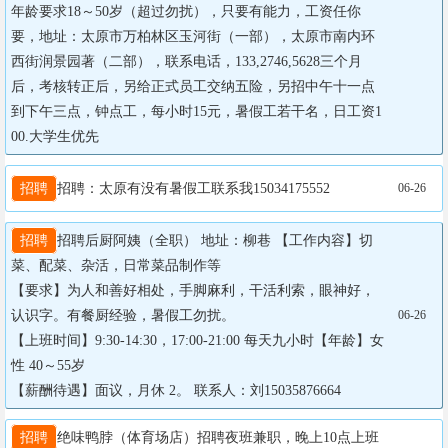
年龄要求18～50岁（超过勿扰），只要有能力，工资任你
要，地址：太原市万柏林区玉河街（一部），太原市南内环
西街润景园著（二部），联系电话，133,2746,5628三个月
后，考核转正后，另给正式员工交纳五险，另招中午十一点
到下午三点，钟点工，每小时15元，暑假工若干名，日工资1
00.大学生优先
招聘
招聘：太原有没有暑假工联系我15034175552
06-26
招聘
招聘后厨阿姨（全职） 地址：柳巷 【工作内容】切
菜、配菜、杂活，日常菜品制作等

【要求】为人和善好相处，手脚麻利，干活利索，眼神好，
认识字。有餐厨经验，暑假工勿扰。

06-26
【上班时间】9:30-14:30，17:00-21:00 每天九小时【年龄】女
性 40～55岁

【薪酬待遇】面议，月休 2。 联系人：刘15035876664
招聘
绝味鸭脖（体育场店）招聘夜班兼职，晚上10点上班