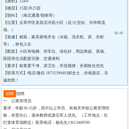
【面积】124㎡

【楼层】15层/共25层

【朝向】（南北通透/朝南等）

【位置】尖草坪区龙昌滨河苑小区（近/公交站、兴华商茂
场、）

02-10
【装修】精装，家具家电齐全（冰箱、洗衣机、床、衣柜
等），拎包入住

【配套】小区有电梯、停车位、绿化好，周边商超、菜场、
医院等生活配套完善，交通便利

【要求】租客爱干净、讲卫生，作息规律，长期租住优先

【联系方式】电话/微信 18735399493郝女士，价格面议，非
诚勿扰！
招聘
招聘

一、公寓管理员

要求：年龄30-55岁，高中以上学历，有相关学校公寓管理经
验，有责任心，退休教师或退伍军人优先。（工作地点：红
灯笼体育场附近）联系电话：杨先生13613468599
