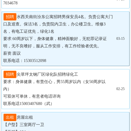
7034678
招聘
水西关南街汾东公寓招聘男保安员4名。负责公寓大门
口及巡查。保洁3名，负责院内卫生，办公楼卫生。维修3
名，有电工证优先，绿化1名

要求:60周岁以下，身体健康，精神面貌好，无犯罪记录证
03-15
明，无不良嗜好，服从工作安排，有工作经验者优先。

薪资:面议

联系电话：15303512098
招聘
尖草坪太钢厂区绿化队招聘绿化工

要求：身体健康，有责任心，男55周岁以内（女50周岁以
内）

02-25
可双休可单休，有意者电话详询

联系电话15003407680（武）
出租
房屋出租 

【户型】三室两厅一卫
