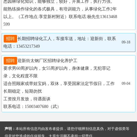
悉园林绿化知识，能够独立，较好，开展工作，执行力强。
能熟练操作绿化的各式极具，有培训能力，从事绿化工作2年
以上。（工作地点:享堂新村附近）联系电话:杨先生13613468
599
招聘
长期招聘绿化工人，车接车送，地址：迎新街，联系
09-18
电话：13453217349
招聘
迎新街太钢厂区招聘绿化养护工

要求男60周岁以内，女55周岁以内，身体健康，无犯罪记
录，文化程度不限

适合照顾家或带娃宝妈，双休，享受国家法定节假日，工作
09-04
长期稳定，短期勿扰

工资按月发放，待遇面谈

联系电话：15003407680（武）
声明：
本站所有信息均由发布者提供，请您仔细辨别信息真伪，对于虚假类等
信息对您造成的任何损失，太原生活网不承担一切责任。