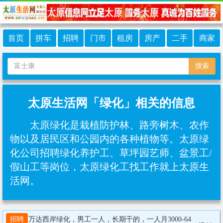
首页
拼车
招聘
门市
租房
房产
二手
商家
搜索
太原生活网「绿化」相关的信息
太原绿化是栽植防护林、路旁树木、农作
物以及居民区和公园内的各种植物等。太原绿
化公司招聘绿化养护工、‌草坪园艺师、盆景工/
假山工等岗位，太原绿化工找工作就上太原生
活网。
招聘
万达西岸绿化，男工一人，长期干的，一人月3000-64