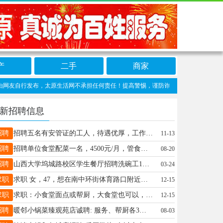
产
二手
商家
自行发布，太原生活网不承担任何责任！提高警惕，谨防诈骗！做推广、做信息置顶！请加太原
新招聘信息
招聘
招聘五名有安管证的工人，待遇优厚，工作地址沁水，电话15513608899
11-13
招聘
招聘单位食堂配菜一名，4500元/月，管食宿，每周休息一天半 有意者联系李15698322985 食堂地址：大南门联通食堂。
08-20
招聘
山西大学坞城路校区学生餐厅招聘洗碗工1名，要求男性，月薪3000.包吃住，月休2天，有意向拨打电话19935869747
03-24
求职
求职 女，47，想在南中环街体育路口附近寻求一份学校或者单位食堂打饭的工作，可以公休4天，工资3500左右，电话13007072338
12-15
求职
求职：小食堂面点或帮厨，大食堂也可以，双休，节假日休息，15234177316
12-15
招聘
暖邻小锅菜臻观苑店诚聘: 服务、帮厨各3名(全天/半天班)要求:男女均可，年龄45岁以下 责任心强有相关经验能独立操 薪资面议，福利待遇优厚， 有足够的成长发展空间:期待你的加入，一起共创共享共: 赢 报名咨询量 13546391139
08-03