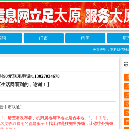
招聘
门市
租房
房
免责声明：本栏目信息由网友
最
时90元联系电话
13027034678
原生活网看到的，谢谢！】
（山西省晋中市联通）
您：1、
请查看发布者手机归属地与IP地址是否本地
。2、手工活、
种名义收取费用的都是骗子！
找工作是往兜里挣钱，让你往外掏钱