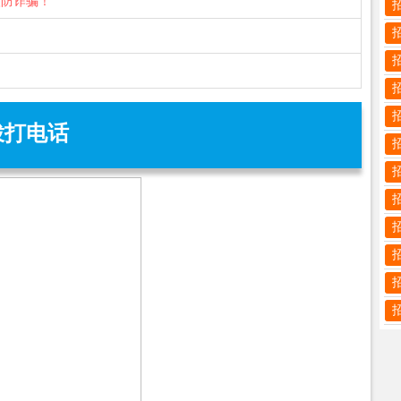
谨防诈骗！
拨打电话