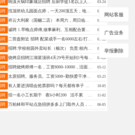
招聘
响滇火锅印象城店招聘 后厨学徒1名以上人员包吃住，3天公休，工资准时发放！ 联系电话：18435189436
03-24
招聘
找顶班幼儿园面点师，一天200顶五天，地点，红寺街，联系电话，15035163310
06-22
网站客服
招聘
祥云大利家（国樾二店） 本周六，周日临促，一天100，完结工资，饮料售卖 联系电话：13803491924
09-04
招聘
诚聘 1.早晚点师傅,做事麻利、互相配合要求会做老豆腐、各种饼子、包子、粥。 2.午餐炒菜师傅一位,家常小炒。 不画饼、老板事少，好好干、工资到位! !联系电话:13643470900
08-05
广告业务
招聘
二营盘附近 招聘 配菜成手一名6000左右/打荷一名4000/洗碗一名4000 月休三天，联系电话14743188688
09-22
招聘
招聘:学校校园外卖站长（榆次） 负责:校内商户活动对接，骑手配送的运营 校外商户支付的对接，收银机，收款码的销售。 电话:17303431716
08-30
举报删除
招聘
烧烤店招聘江湖菜顶班4天29号开始到1号每天300元电话18935199848
07-28
招聘
招聘烧烤师傅一名，工资8000-10000，活面工一名，工资4500，炒海鲜师傅一名，工资5000，地址：小店区，联系方式：13546421649
05-12
招聘
太原招聘。服务员。工资5000~勤快爱干净。吃苦耐劳。一个月三天休息。过年不放假？联系电话。16608159999
05-25
招聘
有人要进演唱会抢票群吗？每天都有单子 每单都是有????的 3-4位数 抢到可以代付 可以练练手
10-05
招聘
招一名小工长期干 夜6小时200 活不累 在万象城 长期 五天一结账 有想干的联系 17335190673 微信同号
11-02
招聘
万柏林和平站点急招拼多多上门取件人员，2.3一单，工资月结，绝不拖欠。有意向的请联系15903404353 (韵达快递）
06-05