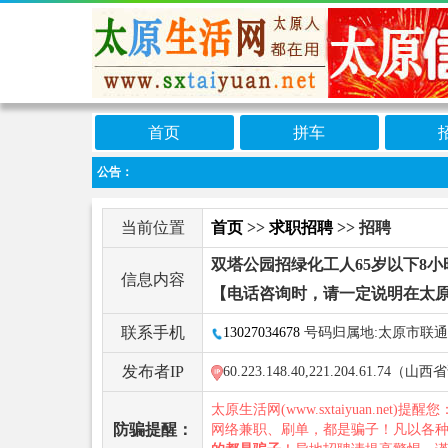
首页
拼车
公告：
当前位置
首页
>>
求职招聘
>> 招聘
双塔公园招绿化工人65岁以下8小
信息内容
【电话咨询时，请一定说明在太
联系手机
13027034678
号码归属地:太原市联通
发布者IP
60.223.148.40,221.204.61.74
太原生活网(www.sxtaiyuan.net)提醒
防骗提醒：
网络兼职、刷单，都是骗子！凡以各