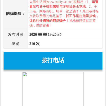
太原生活网(www.sxtaiyuan.net)提醒您：1、
请查
看发布者手机归属地与IP地址是否本地
。2、手
工活、网络兼职、刷单，都是骗子！凡以各种名
防骗提醒：
义收取费用的都是骗子！
找工作是往兜里挣钱，
让你往外掏钱的都是骗子
！异地招聘请提高警
惕，谨防诈骗！
发布时间
2026-06-06 19:26:35
浏览
210 次
拨打电话