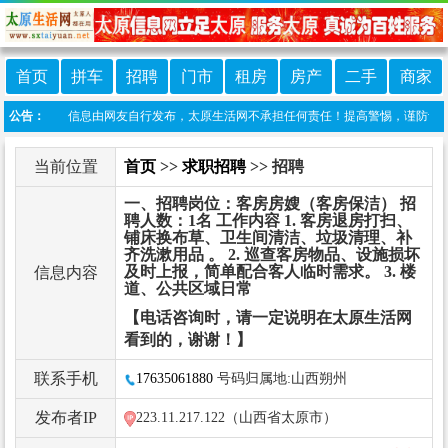
首页
拼车
招聘
门市
租房
房产
二手
商家
明：本栏目信息由网友自行发布，太原生活网不承担任何责任！提高警惕，谨防诈骗！做推广、
公告：
当前位置
首页
>>
求职招聘
>> 招聘
一、招聘岗位：客房房嫂（客房保洁） 招
聘人数：1名 工作内容 1. 客房退房打扫、
铺床换布草、卫生间清洁、垃圾清理、补
齐洗漱用品 。 2. 巡查客房物品、设施损坏
及时上报，简单配合客人临时需求。 3. 楼
信息内容
道、公共区域日常
【电话咨询时，请一定说明在太原生活网
看到的，谢谢！】
联系手机
17635061880
号码归属地:山西朔州
发布者IP
223.11.217.122（山西省太原市）