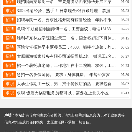
招聘
现招聘面案帮厨一名，主要是协助面案师傅开展面案工作，年龄55岁以下，早班时间早5点到13：30，每月上1-2次全班，即早班加晚班，晚班时间为4点半到7点半，每月轮休4天，工资3000元，工作地点为太钢厂区，联系电话：15034407965
07-09
求职
3年+出纳经验，熟手！ 日常现金/银行账处理、票据管理、月末对账都拿手，会用友Excel溜。 做事细心，零出错记录，有会计证。 想在太原找份稳定出纳岗 联系方式：15935138546微信同号
07-23
招聘
招聘导购一名。要求性格开朗有销售经验、年龄不限。联系电话：15034182377
05-25
招聘
急聘:平朔路招削面师傅一名，工资面议，电话13133031100
07-25
招聘
胜利桥东林业学院招全天工一名，招女45岁以下月休2天，中午可休息2小时，工资4000元，电话15934514989
04-15
招聘
医院食堂招聘早中两餐员工，4500。能拌个凉菜，炸个速冻油条就行。管吃管住，联系电话18534000060两口子的夫妻工最好。
06-05
招聘
太原四海搬家服务有限公司诚招司机2名，搬运工2名 吃苦耐劳、工作积极，有工作经验的优先 联系电话:0351一3189999 微信同号:王先生13603554282
09-27
招聘
招一个暑托班老师，工作地址在十二院城。双休，工资面议电话13103410951
06-25
招聘
急招一名夜保师傅。 要求：身体健康。 年龄60岁岁左右。 工作地址：市政办公楼。 有意者请联系张队13700512734
07-30
求职
大学生假期工一枚，男，找个餐饮店的活，要求包食宿，太原地区不限，有需要的联系：15903414850，小武
07-02
求职
求职 饭店火锅店服务员都可以，需要在上北关小区附近就可以电话 15034268262
10-13
声明：
本站所有信息均由发布者提供，请您仔细辨别信息真伪，对于虚假类等
信息对您造成的任何损失，太原生活网不承担一切责任。