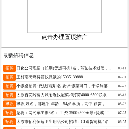
点击办理置顶推广
最新招聘信息
招聘
日化公司现招（长期)货运司机1名，驾驶技术过硬，年龄30-45待遇5500-6000，吃苦耐劳，另招库房配货2名待遇5000左右，电话13333511600
08-11
招聘
王村南街麻将馆找做饭的15035139888
07-01
招聘
小饭桌招聘: 做饭阿姨1名 要求:饭菜可口，干净利落，身体建康。 配菜阿姨1名 要求:勤快，利落，身体健康。 工资面议 联系电话15235168114
07-23
招聘
太原杏花岭富力城附近找配菜和打荷4000-6500联系电话19293481509
05-15
求职
求职 姓名，郝建平 年龄，54岁 学历，高中 籍贯，吕梁文水 现长期居住太原 家庭，有老公 儿子姑娘已结婚 我想找个离家近点的做饭工作，两顿三顿都行，不住家 我在太原做服务行业20余年 电话13623674215
05-22
招聘
急聘：网约车主播3名： 工资:3500+500全勤+提成 工作时间：9:00-6:00 休息：单双休轮换 地址：学府街军民路口学府公园对面 电话：18035186446 备注：有意者直接打电话约时间面试，打不通是在忙，稍后再打！！！（水军勿扰，短期工勿扰）
07-25
招聘
太原市佰利恒远卫生用品公司招聘：C1送货司机 1名，开箱货车，自带面包车可谈。需装卸。太原市内卫生纸送货，有同城送货经验待遇可谈 库房地址：尖草坪多福路 电话：刘13593131117
06-05