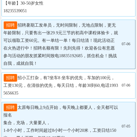
【年龄】30-50岁女性

18235539051
招聘
招聘暑期工发单员，无时间限制，无地点限制，更无
年龄限制，只要售出一张29.9元三节的初高中课程体验卡，就
可以领取工资60元。有一单结一单！每日结清！现此活动正
07-06
在火热进行中！招聘名额有限！先到先得！欢迎各位有意愿
参与活动的朋友抓紧时间致电18835192685，抓住机会！挑战
自我，成就自我！
招聘
招小工打杂，有7坐车8 坐车的优先，车加的100元，
工资130元，在清徐的优先，每天日结，年龄30到60,电话1993
07-06
5656635
招聘
太原每日晚上9点开始，每天晚上都要人，全天都可以
报名

集合，充场，大量要人，

07-05
1-8个小时，工作时间超过8小时一个小时20米，工资日结150