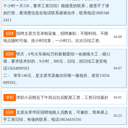
个小时一天150，要求工资日结》能接受的联系，接受不了请
勿打扰，看清楚信息在电话联系谢谢合作，联系电话1800340
2413
招聘
招聘太原方言录制采集，招聘兼职，不限时间。不限
04-09
地点随时可做。按小时结算，一小时25。次次日结工资。
招聘
明天，6号火车南站万科新都荟招一名砌墙大工，砌12
墙，要求技术好的，9小时，300元，日结，招日结工老安电
话15034099593

04-07
二：  审车140元，是太原市及榆次区唯一最低价。老安15034
099593。
求职
求职小店附近下午四点往后配菜工资，工资日结最好
04-01
招聘
太原尖草坪区招聘地推人员数名，可兼职，简单易上
03-25
手工资日结，有做的联系，电话18634416316