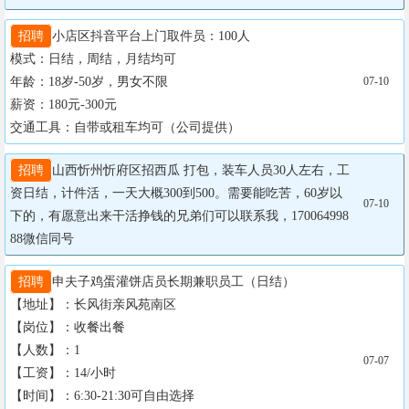
招聘
小店区抖音平台上门取件员：100人

模式：日结，周结，月结均可

年龄：18岁-50岁，男女不限

07-10
薪资：180元-300元

交通工具：自带或租车均可（公司提供）
招聘
山西忻州忻府区招西瓜 打包，装车人员30人左右，工
资日结，计件活，一天大概300到500。需要能吃苦，60岁以
07-10
下的，有愿意出来干活挣钱的兄弟们可以联系我，170064998
88微信同号
招聘
申夫子鸡蛋灌饼店员长期兼职员工（日结）

【地址】：长风街亲风苑南区

【岗位】：收餐出餐

【人数】：1

07-07
【工资】：14/小时

【时间】：6:30-21:30可自由选择
