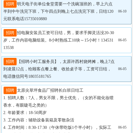
招聘
明天电子街单位食堂需要一个洗碗顶班的，早上六点
半到中午洗完下班，下午四点到晚上七点洗完下班，日结120
06-10
元联系电话15735010880
招聘
招电脑安装员工资可日结，男，要求手脚灵活没20-30
岁，工作内容电脑组装。8小时熟练工10块～15小时！134531
06-05
13538
招聘
【招聘小时工服务员】，太原许西村烧烤摊，晚上7点
到凌晨12点，给顾客点餐上餐、收拾桌子等，工资可日结，
06-05
电话微信同号18035181765
招聘
太原尖草坪食品厂招聘长白班日结工

1. 招聘人数：7人，男女不限，男士优先，（女的不能化妆喷
香水，有眼睫毛之类的）

2. 年龄要求：18-50周岁

3. 工作内容：辅助设备装箱及零散杂活

4. 工作时间：8:30-17:30（午休带吃饭1个半小时），实际工
06-05