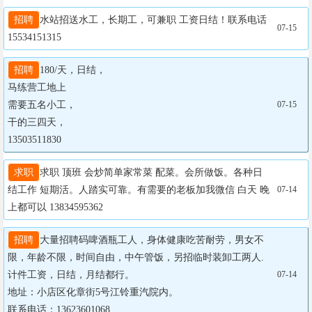
招聘
水站招送水工，长期工，可兼职 工资日结！联系电话
07-15
15534151315
招聘
180/天，日结，

马练营工地上

需要五名小工，

07-15
干的三四天，

13503511830
求职
求职 顶班 会炒简单家常菜 配菜。会所做饭。各种日
结工作 短期活。人踏实可靠。有需要的老板加我微信 白天 晚
07-14
上都可以 13834595362
招聘
大量招聘码啤酒瓶工人，身体健康吃苦耐劳，男女不
限，年龄不限，时间自由，中午管饭，另招临时装卸工两人.
计件工资，日结，月结都行。

07-14
地址：小店区化章街5号江铃重汽院内。

联系电话：13623601068