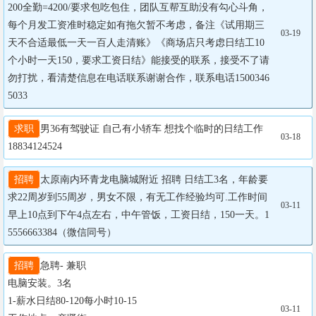
200全勤=4200/要求包吃包住，团队互帮互助没有勾心斗角，
每个月发工资准时稳定如有拖欠暂不考虑，备注《试用期三
03-19
天不合适最低一天一百人走清账》《商场店只考虑日结工10
个小时一天150，要求工资日结》能接受的联系，接受不了请
勿打扰，看清楚信息在电话联系谢谢合作，联系电话1500346
5033
求职
男36有驾驶证 自己有小轿车 想找个临时的日结工作

03-18
18834124524
招聘
太原南内环青龙电脑城附近 招聘 日结工3名，年龄要
求22周岁到55周岁，男女不限，有无工作经验均可.工作时间
03-11
早上10点到下午4点左右，中午管饭，工资日结，150一天。1
5556663384（微信同号）
招聘
急聘- 兼职

电脑安装。3名

1-薪水日结80-120每小时10-15

03-11