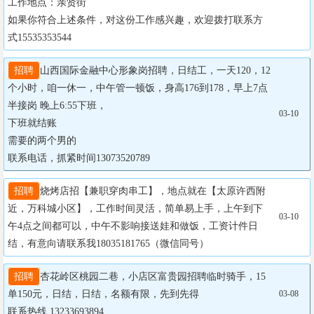
工作地点：亲贤街

如果你符合上述条件，对这份工作感兴趣，欢迎拨打联系方
式15535353544
招聘
山西国际金融中心形象岗招聘，日结工，一天120，12
个小时，咱一休一，中午管一顿饭，身高176到178，早上7点
半接岗 晚上6:55下班，

03-10
下班就结账

需要的两个男的

联系电话，抓紧时间13073520789
招聘
烧烤店招【兼职穿肉串工】，地点就在【太原许西附
近，万科城小区】，工作时间灵活，简单易上手，上午到下
03-10
午4点之间都可以，中午不影响接送娃和做饭，工资计件日
结，有意向请联系我18035181765（微信同号）
招聘
杏花岭区桃园二巷，小店区富贵园招聘临时骑手，15
单150元，日结，日结，名额有限，先到先得

03-08
联系热线 13233693894