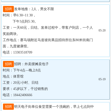
招聘
发单地推：2人，男女不限

时间：早6:30~11:30，

          下午3点到5:30。

工资：一天60元，日结。发单过程中，带客户到店，一个人
05-20
奖励两块。

工作地点：赛马场附近马道坡街果品招待所往东80米街南门
面，九度健康馆。

电话：13303518709
招聘
招聘：外卖摆摊卖包子

时间：下午4点—晚上8点

地点：体育馆

05-19
工资：20元/小时、日结

要求：45岁以下，干过销售的

电话：18442406666
招聘
明天电子街单位食堂需要一个洗碗的，早上七点到中