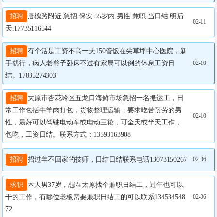
招聘
唐槐路附近.急招.保安.55岁内.男性.兼职.当日结.明后
02-11
天.17735116544
招聘
有个活是工资不高一天150管饭在尖草坪中心医院，新
手就行，病人老爷子卧床不过有家属可以倒的休息工资日
02-10
结。17835274303
招聘
太原市杏花岭区五龙口海鲜市场急招一名搬运工，日
常工作包括牛羊肉打包，货物整理运输，要求吃苦耐劳的男
02-10
性，最好可以驾驶电动车或电动三轮，可全天或半天工作，
包吃，工资日结。联系方式：13593163908
招聘
招过年不回家的技师，日结日结联系电话13073150267
02-06
求职
本人男37岁，想在太原找个兼职日结工，过年也可以
干的工作，有哪位老板需要兼职日结工的可以联系134534548
02-06
72