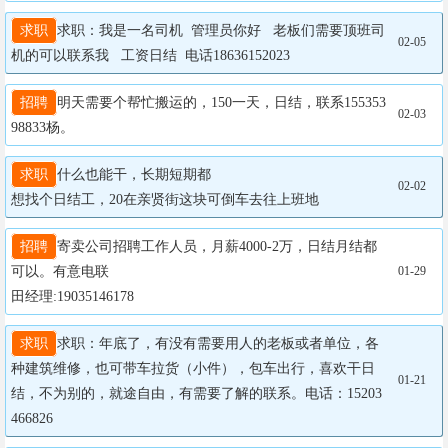
求职
求职：我是一名司机  管理员你好   老板们需要顶班司
02-05
机的可以联系我   工资日结  电话18636152023
招聘
明天需要个帮忙搬运的，150一天，日结，联系155353
02-03
98833杨。
求职
什么也能干，长期短期都

02-02
想找个日结工，20在亲贤街这块可倒车去往上班地
招聘
寄卖公司招聘工作人员，月薪4000-2万，日结月结都
可以。有意电联

01-29
田经理:19035146178
求职
求职：年底了，有没有需要用人的老板或者单位，各
种建筑维修，也可带车拉货（小件），包车出行，喜欢干日
01-21
结，不为别的，就途自由，有需要了解的联系。电话：15203
466826