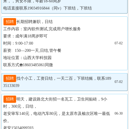
米，，男女不限，年龄18-60周岁

电话直接联系19034916844（同v）下班结，下班结
招聘
长期招聘兼职，日结

工作内容：室内软件测试,完成用户增长服务

要求：成年满18周岁即可

时间：9:00-17:00

07-02
薪资:  150—200一天,日结,管午餐

地址位置：山西大学科技园

联系方式☎️18603485061同微
招聘
找个小工，工资日结，一天二百，下班结账，联系189
07-02
35133039
招聘
明天，建设路北大街招一名瓦工，卫生间贴砖，9小
时，300元，日结，

老安审车140元，电动汽车80元，是太原市及榆次区唯一最低
06-30
价。

老安15034099593