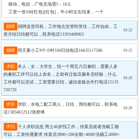
    移动，电信，广电充场需5－10人

    工资一张100[红包][红包]，半小时左右结束，一个
招聘
招聘送货司机，工作地古交管吃管住，工作自由，工
03-22
资月结日结都可以，联系电话13393408963
招聘
明天要小工9个小时160日结电话16635117586
03-22
求职
本人，女，大学生，找一个周五六日兼职，需要人多
的兼职工作可以拉上舍友，之前有过饭店服务员经验，什么
03-20
工作都可以尝试，工资需要日结，诚信老板合作打电话15135
720729
求职
求职，水电二配工两人，日结，周结都可以，联系电
03-20
话13834612512张师傅
求职
个人求职信息:男士40岁找工作，传菜员或者洗碗工都
可以，工资待遇要求:传菜员3800+200全勤=4000/洗碗工4000+