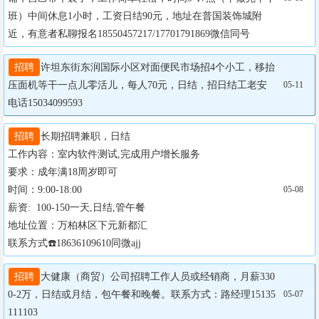
班）中间休息1小时，工资日结90元，地址在普国装饰城附
近，有意者私聊报名18550457217/17701791869微信同号
招聘
许坦东街东润国际小区对面便民市场招4个小工，移抬
压面机等干一点儿零活儿，每人70元，日结，招日结工老安
05-11
电话15034099593
招聘
长期招聘兼职，日结

工作内容：室内软件测试,完成用户增长服务

要求：成年满18周岁即可

时间：9:00-18:00

05-08
薪资:  100-150一天,日结,管午餐

地址位置：万柏林区下元新都汇

联系方式☎️18636109610同微ajj
招聘
大健康（商贸）公司招聘工作人员或经销商，月薪330
0-2万，日结或月结，包午餐和晚餐。联系方式：路经理15135
05-07
111103