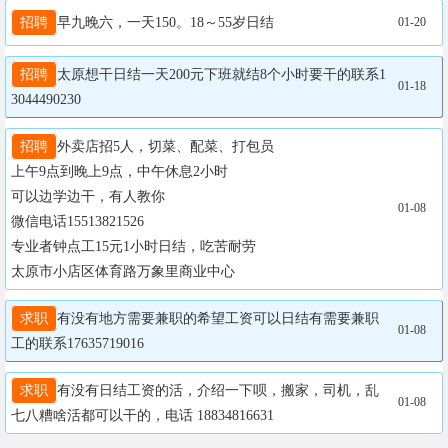
招聘
早九晚六，一天150。18～55岁日结
01-20
招聘
太原想干日结一天200元下班就结8个小时要干的联系1
01-18
3044490230
招聘
外卖店招5人，切菜、配菜、打包员

上午9点到晚上9点，中午休息2小时

可以边学边干，有人教你

01-08
微信电话15513821526

专业者钟点工15元1小时日结，吃苦耐劳

太原市小店区体育路万象里商业中心
求职
有没有地方需要兼职的希望工资可以日结有需要兼职
01-08
工的联系17635719016
求职
有没有日结工资的活，介绍一下呗，搬家，司机，乱
01-08
七八糟啥活都可以干的，电话 18834816631