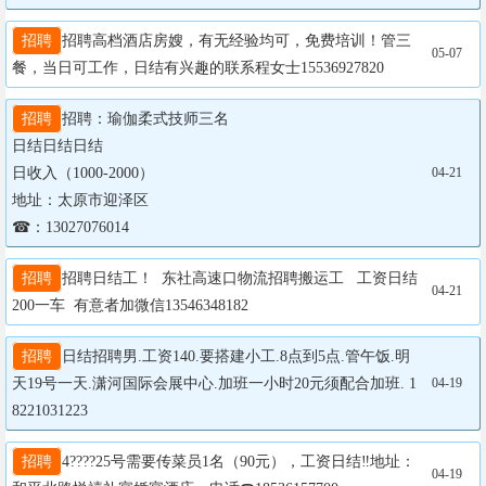
招聘
招聘高档酒店房嫂，有无经验均可，免费培训！管三
05-07
餐，当日可工作，日结有兴趣的联系程女士15536927820
招聘
招聘：瑜伽柔式技师三名

日结日结日结

日收入（1000-2000）

04-21
地址：太原市迎泽区

☎：13027076014
招聘
招聘日结工！  东社高速口物流招聘搬运工   工资日结
04-21
200一车  有意者加微信13546348182
招聘
日结招聘男.工资140.要搭建小工.8点到5点.管午饭.明
天19号一天.潇河国际会展中心.加班一小时20元须配合加班. 1
04-19
8221031223
招聘
4????25号需要传菜员1名（90元），工资日结‼地址：
04-19