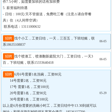
作7.5小时，如需要加班的话有加班费

5. 薪资福利待遇

- 日结：100元/天不管接送，免费吃三餐（注意⚠请自带餐
具）住（4人间带空调）

 联系电话：13111000632
招聘
找个小工，工资日结，一天，三百五，下班结账，联
06-05
系18635108837
招聘
找个喷漆工，喷漆翻新庭院大门，工资日结，一天3
06-05
百，下班结账，联系15333640418
招聘
6月6号需要1名洗碗，工资80元

       14号需要2名，工资90元

       17号 需要1名，工资100元   

       20号需要1名，工资90元

05-29
       30号需要1名，工资100元

以上是6月份需要的洗碗小时工，工资日结中午13.30到就可以

地址：和平北路彭村悦禧礼宴宴会酒店，18536157700