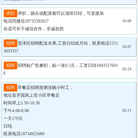
求职
求职，踢尖或配菜都可以顶班日结，可直接加

电话同微信18735392627

03-08
合适可长干诚信合作，非诚勿扰
招聘
迎泽区招聘配送水果,工资日结或月结，联系电话1551
03-07
3603337
招聘
招聘贴广告兼职，贴一张0.5元，工资日结1843517601
02-24
6
招聘
早餐店招聘熬粥洗碗小时工，

地址首开国风上官小区早餐店

时间早上5.50-10.30

下午4.00-8.00

02-11
一天170元

日结

联系电话18734925689