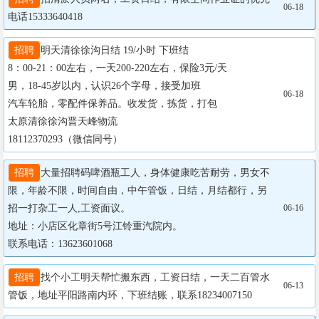
06-18
电话15333640418
招聘
明天清徐徐沟日结 19/小时 下班结

8：00-21：00左右，一天200-220左右，保险3元/天

男，18-45岁以内，认识26个字母，接受加班

06-18
汽车轮胎，零配件保养品。收发货，拣货，打包

太原清徐徐沟晋天峰物流

18112370293（微信同号）
招聘
大量招聘码啤酒瓶工人，身体健康吃苦耐劳，男女不
限，年龄不限，时间自由，中午管饭，日结，月结都行，另
招一打杂工一人,工资面议。

06-16
地址：小店区化章街5号江铃重汽院内。

联系电话：13623601068
招聘
找个小工明天帮忙搬东西，工资日结，一天二百管水
06-13
管饭，地址平阳路南内环，下班结账，联系18234007150