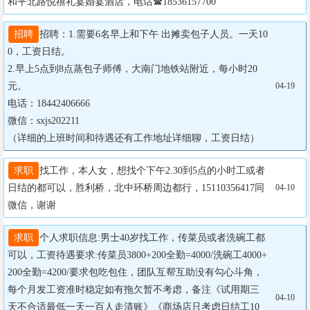
和平北路悦禧礼宴婚宴酒店，电话☎18536157700
招聘
招聘：1.需要6名早上和下午 出摊卖包子人员。一天10
0，工资日结。

2.早上5点到8点蒸包子师傅，大南门地铁站附近，每小时20
元。

04-19
电话：18442406666

微信：sxjs202211

（详细的上班时间和待遇还有工作地址详细聊，工资日结）
求职
找工作，本人女，想找个下午2.30到5点的小时工或者
日结的都可以，胜利桥，北中环桥周边都行，15110356417同
04-10
微信，谢谢
求职
个人求职信息:男士40岁找工作，传菜员或者洗碗工都
可以，工资待遇要求:传菜员3800+200全勤=4000/洗碗工4000+
200全勤=4200/要求包吃包住，团队互帮互助没有勾心斗角，
每个月发工资准时稳定如有拖欠暂不考虑，备注《试用期三
04-10
天不合适最低一天一百人走清账》《商场店只考虑日结工10