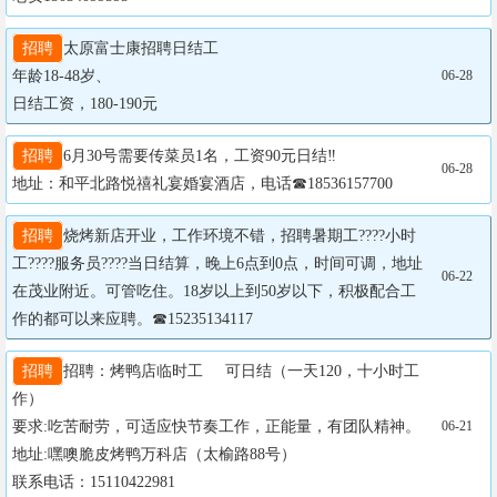
招聘
太原富士康招聘日结工

年龄18-48岁、

06-28
日结工资，180-190元
招聘
6月30号需要传菜员1名，工资90元日结‼

06-28
地址：和平北路悦禧礼宴婚宴酒店，电话☎18536157700
招聘
烧烤新店开业，工作环境不错，招聘暑期工????小时
工????服务员????当日结算，晚上6点到0点，时间可调，地址
06-22
在茂业附近。可管吃住。18岁以上到50岁以下，积极配合工
作的都可以来应聘。☎15235134117
招聘
招聘：烤鸭店临时工     可日结（一天120，十小时工
作）

要求:吃苦耐劳，可适应快节奏工作，正能量，有团队精神。

06-21
地址:嘿噢脆皮烤鸭万科店（太榆路88号）

联系电话：15110422981