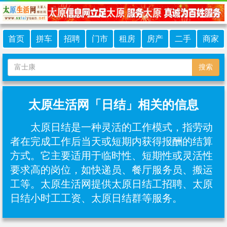
首页
拼车
招聘
门市
租房
房产
二手
商家
搜索
太原生活网「日结」相关的信息
太原日结是一种灵活的工作模式，指劳动
者在完成工作后当天或短期内获得报酬的结算
方式‌。它主要适用于临时性、短期性或灵活性
要求高的岗位，如快递员、餐厅服务员、搬运
工等‌。太原生活网提供太原日结工招聘、太原
日结小时工工资、太原日结群等服务。