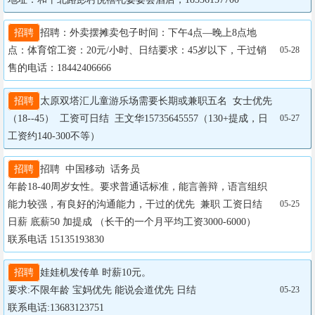
招聘
招聘：外卖摆摊卖包子时间：下午4点—晚上8点地
点：体育馆工资：20元/小时、日结要求：45岁以下，干过销
05-28
售的电话：18442406666
招聘
太原双塔汇儿童游乐场需要长期或兼职五名  女士优先
（18--45）  工资可日结  王文华15735645557（130+提成，日
05-27
工资约140-300不等）
招聘
招聘  中国移动  话务员

年龄18-40周岁女性。要求普通话标准，能言善辩，语言组织
能力较强，有良好的沟通能力，干过的优先  兼职 工资日结   
05-25
日薪 底薪50 加提成 （长干的一个月平均工资3000-6000）

联系电话 15135193830
招聘
娃娃机发传单 时薪10元。

要求:不限年龄 宝妈优先 能说会道优先 日结

05-23
联系电话:13683123751