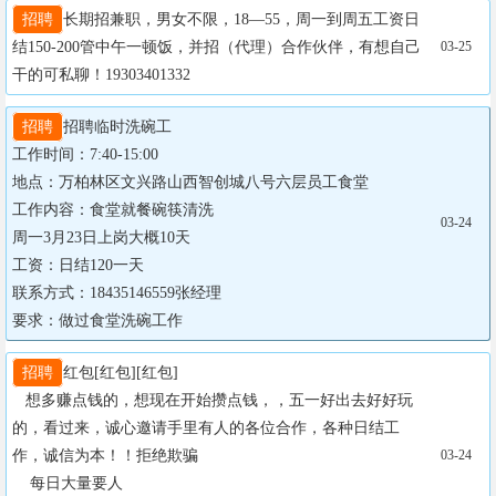
招聘
长期招兼职，男女不限，18—55，周一到周五工资日
结150-200管中午一顿饭，并招（代理）合作伙伴，有想自己
03-25
干的可私聊！19303401332
招聘
招聘临时洗碗工

工作时间：7:40-15:00

地点：万柏林区文兴路山西智创城八号六层员工食堂

工作内容：食堂就餐碗筷清洗

03-24
周一3月23日上岗大概10天

工资：日结120一天

联系方式：18435146559张经理

要求：做过食堂洗碗工作
招聘
红包[红包][红包]

   想多赚点钱的，想现在开始攒点钱，，五一好出去好好玩
的，看过来，诚心邀请手里有人的各位合作，各种日结工
作，诚信为本！！拒绝欺骗

03-24
    每日大量要人
