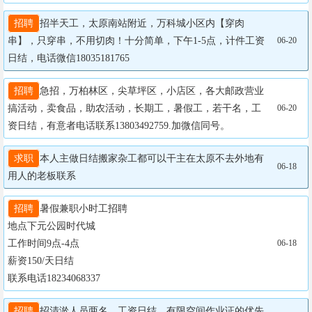
招聘
招半天工，太原南站附近，万科城小区内【穿肉
串】，只穿串，不用切肉！十分简单，下午1-5点，计件工资
06-20
日结，电话微信18035181765
招聘
急招，万柏林区，尖草坪区，小店区，各大邮政营业
搞活动，卖食品，助农活动，长期工，暑假工，若干名，工
06-20
资日结，有意者电话联系13803492759.加微信同号。
求职
本人主做日结搬家杂工都可以干主在太原不去外地有
06-18
用人的老板联系
招聘
暑假兼职小时工招聘

地点下元公园时代城

工作时间9点-4点

06-18
薪资150/天日结

联系电话18234068337
招聘
招清淤人员两名，工资日结，有限空间作业证的优先
