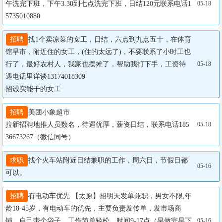
午洗完下班，下午3.30到七点洗完下班，日结120元联系电话1
05-18
5735010880
招聘
找1个卖凉菜的女工，日结，六点到九点五十，在体育
馆早市，附近住的女工，(住的太远了)，不要联系了小时工也
行了，最好农村人，我家也摆摊了，帮助我打下手，工资待
05-18
遇电话里详谈13174018309

招诚实能干的女工
招聘
美团小象超市

拉新招聘地推人员数名，待遇优厚，薪资日结，联系电话185
05-18
36673267（微信同号）
求职
找个火车站附近日结兼职的工作，周六日，节假日都
05-16
可以。
招聘
有电动车优先 【太原】招明天发单兼职，男女不限,年
龄18-45岁，有电动车的优先，主要负责发传单，发市场商
铺，自己带个袋子，工作简单轻松，时间9-17点（早做完早下
05-16