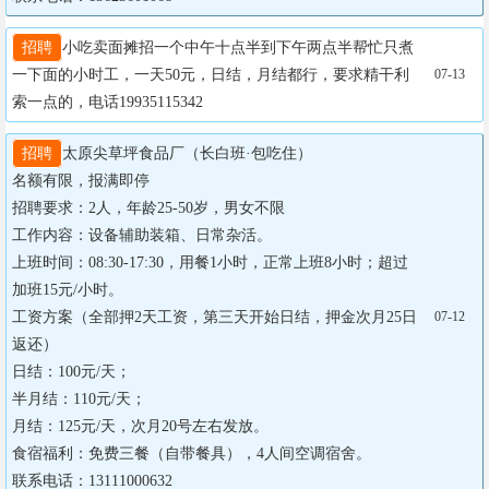
招聘
小吃卖面摊招一个中午十点半到下午两点半帮忙只煮
一下面的小时工，一天50元，日结，月结都行，要求精干利
07-13
索一点的，电话19935115342
招聘
太原尖草坪食品厂（长白班·包吃住）

名额有限，报满即停

招聘要求：2人，年龄25‑50岁，男女不限

工作内容：设备辅助装箱、日常杂活。

上班时间：08:30‑17:30，用餐1小时，正常上班8小时；超过
加班15元/小时。

工资方案（全部押2天工资，第三天开始日结，押金次月25日
07-12
返还）

日结：100元/天；

半月结：110元/天；

月结：125元/天，次月20号左右发放。

食宿福利：免费三餐（自带餐具），4人间空调宿舍。

联系电话：13111000632