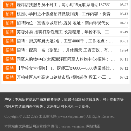
招聘
烧烤店找服务员小时工，每小时15元联系电话13753102580 服装城附近
05-27
招聘
桃园小学附近小饭桌招聘做饭阿姨 - 工作内容：负责小学生午餐制作（家常饭即可，简单干净） - 工作时间：周一至周五 9:30-14:30（不耽误接送孩子） - 休息安排：周六、周日双休，法定节假日正常休- 工资待遇：2000元/月，按月准时发放 - 工作地点：迎泽区桃园小学附近（步行可达） - 要求：身体健康，爱干净，有做饭经验者优先，年龄55岁以下 联系电话：13753121213（微信同号）
08-13
招聘
招聘岗位：蜜雪冰城店长-店员 地址：南内环现代女子医院 薪资：4000-6000 有经验者优先 电话13753113516
01-31
招聘
芙蓉外卖 招聘打杂洗碗工 长期稳定，年龄不限，工作简单 工作时间：(16:30-21:00) 工资：一千五 工作地点：五一路矿机宿舍 联系电话：15536300656
03-19
招聘
招聘：厨房帮厨大姐2名，工资4000千，工作地点：理工大学虎峪校区，电话：13623651196
08-31
招聘
招聘：配菜一名（副配），月休四天 工资面议，有经验者优先，过年放假 地址：太原市迎泽区新建南路文源巷 联系电话：17835174023
12-24
招聘
同至人购物中心(太原迎泽区同至人购物中心)招聘： 招聘岗位 外勤岗位(可兼职可全职)：我们联系好的客户上门办理刷卡 (刷信用卡的),派单的形式，不需要咱们自己找客户，约好时间上门办理(会涉及销售）年龄20-50岁不坐班不打卡。有意联系:13099080824张女士
03-11
招聘
【学校食堂招聘】 1、厨师工资6000—6500家常菜过关 2、切配工资4000一4500， 3、菜房小工2400一2600， 4、洗碗工，2600一2800， 5、后厨杂工2400一2600， 6、前厅杂工2400一2600。 男女不限，年纪五十五以下，身体健康，眼里有活，干活利索，有团队精神有学校食堂工作经验优先。 提供住宿，能洗澡，双休，每月二十号发工资。 地址，太原迎泽区三十七诺德学校 15034064932，王
08-12
招聘
万柏林区东社高速口钢材市场 招聘岗位 焊工 小工 学徒工人若干名 工资3500—6000 年龄18—50岁 有工作经验者优先 身体健康，无不良嗜好，勤快踏实，有责任心 咨询电话 13934547211 没有耐心，不吃苦的勿扰
07-02
声明：
本站所有信息均由发布者提供，请您仔细辨别信息真伪，对于虚假类等
信息对您造成的任何损失，太原生活网不承担一切责任。
Copyright © 2022-2025 太原生活网(www.sxtaiyuan.net) All Rights Reserved.
本网站由
太原生活网
运营维护 微信：taiyuanwangzhan
网站地图