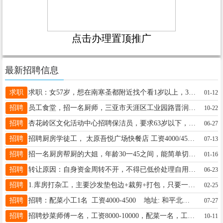
点击办理置顶推广
最新招聘信息
求职
求职：女57岁，想在南寒圣都附近找个看1岁以上，3岁以下宝宝的工作，15834047103微信同号
01-12
招聘
员工食堂，招一名厨师，三亚市天涯区工业园路晋润园小区，底薪8000 ，包食宿，缴社保，月休四天，有节假日休，（节假日和月休，如果不休也可折算工资，月薪可达到1万左右）有意者联系电话13008083508
10-22
招聘
杏花岭区文化活动中心招聘保洁员，要求63岁以下，月休4天 18835364700房主管
06-27
招聘
招聘厨房学徒工， 太原吾悦广场快餐店 工资4000/4500 有意者联系 19903437177微同
07-13
招聘
招一名厨房帮厨的大姐，年龄30一45之间，能简单切配，1小时15元，干活利索，工作时间晚上8点到凌晨1点，地点在小店康宁街泰辰商贸，联系电话18903401550（v信同号〉
01-16
招聘
转让原因：自身资金周转不开，不得已低价处理自用升降车。 车况说明：设备正常使用，定期保养，液压系统稳定、升降无卡顿，无大修无暗病，适用于厂房维修、物业维保、广告安装、场馆检修等场景。 规格可自行补充：升降高度27米、柴油款 优势：个人一手车，不是车商，价格实在，支持现场试机，手续齐全可当面交接。 联系方式：电话13934246192，非诚勿扰。
06-23
招聘
1.库房打杂工，主要沙发垫包边+裁剪+打包，只要一名，计件工资4000-5000/月 2.不卡上下班时间，方便照看小孩和老人，一天8小时左右，要长期全职，兼职/短期勿扰。 3.缝纫机包边有人教3天就学会了单一工序，年龄35-45女士优先，有缝纫基础可以适当放宽年龄限制。 地址：南中环东延与东峰路交叉口旁（道把村）15103512242（微信同号）
02-25
招聘
招聘：配菜小工1名 工资4000-4500 地址: 和平北路1551300979915234159281
07-27
招聘
招聘炒菜师傅一名，工资8000-10000，配菜一名，工资5000，地址：小店区，联系方式：13603538777
10-11