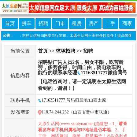
首页
拼车
招聘
门市
租房
房产
二手
商家
免责声明：本栏目信息由网友自行发布，太原生活网不承担任何责任！提高警惕，谨防诈骗！
公告：
当前位置
首页
>>
求职招聘
>> 招聘
招聘贴广告人员2名，男女不限，吃苦耐
劳，多劳多得，时间自由，骑电动车跑，
能行的联系李经理
17163511777
微信同号
信息内容
【电话咨询时，请一定说明在太原生活网
看到的，谢谢！】
联系手机
17163511777
号码归属地:山西太原
发布者IP
118.74.244.232（山西省晋中市联通）
太原生活网(www.sxtaiyuan.net)提醒您：1、
请查
看发布者手机归属地与IP地址是否本地
。2、手
工活、网络兼职、刷单，都是骗子！凡以各种名