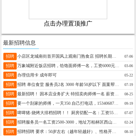
点击办理置顶推广
最新招聘信息
招聘
小店区龙城南街首开国风上观南门熟食店 招聘长期售卖员2名(30-45岁左右女性) 会切配 具有良好沟通能力 工作时间:09:30–13:00、16:00–22:00- 负责：切配、打包、收银、薪资：底薪 + 全勤奖 + 营业额提成 上手后保底5千起 电话：13453178682 同微 电话没接通的话直接加v
07-06
招聘
万象城附近饭店招聘，饸饹面师傅一名，工资6000元，不管住。钟点工一名，每天11点半到3点半，工资2000元，年龄50岁左右。电话13754837856
03-06
招聘
办理信用卡 成年即可
05-22
招聘
招聘 单位食堂 服务员2名 3000 年龄50岁以下 面案帮厨大姐一名 3000 4天休息，节假日休息 厨师2名 7000—8000 （能做简单的客饭） 地址:杏花岭区胜利街鼎青创城 电话:19834450043
07-19
招聘
最新招聘！ 因本店业务扩大 特招卖肉师傅一名 薪资面议，底薪3600-4000左右，奖金另算 地址：杏花岭区--东峰路--客都乐超市生鲜肉区。 电话：18003511623（魏主管） 17636638752（尚女士）
08-25
招聘
要一个刮家的师傅，一天350.自己打电话，15340687272
09-19
招聘
啤啤猪-烧烤大排档招聘！！ 厨房切配一名：工资5500+300满勤，月休3天，要求2年以上切配工作经验，干净利索快 烧烤副手一名：工资5500+300满勤，月休3天，必须有上炉经验！！ 服务员5名：工资3500+300满勤，月休3天，女士优先！有工作经验者优先！ 以上人员均包食宿！ 联系电话15503617909李 工作地点在抱鼓巷
07-07
招聘
招聘服务员一名工资2500-3000，地址万柏林区西山名筑底层商铺晋运大盘鸡， 联系电话18635839400
02-24
招聘
招聘招聘 要求：50岁左右（越年轻越好）、性格开朗爱笑，爱干净做饭好吃、干活利落不拖沓 工作内容：一日两餐8人左右、一次卫生保洁（包含厨卫）月休2日（可调整） 薪资待遇：3500-4000 工作地点：北中环大同路口 联系电话：13643457987
08-10