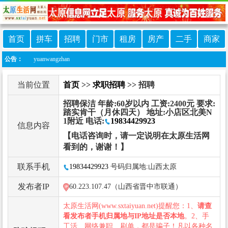
首页
拼车
招聘
门市
租房
房产
二手
商家
yuanwangzhan
公告：
当前位置
首页
>>
求职招聘
>> 招聘
招聘保洁 年龄:60岁以内 工资:2400元 要求:
踏实肯干（月休四天） 地址:小店区北美N
1附近 电话:
19834429923
信息内容
【电话咨询时，请一定说明在太原生活网
看到的，谢谢！】
联系手机
19834429923
号码归属地:山西太原
发布者IP
60.223.107.47（山西省晋中市联通）
太原生活网(www.sxtaiyuan.net)提醒您：1、
请查
看发布者手机归属地与IP地址是否本地
。2、手
工活、网络兼职、刷单，都是骗子！凡以各种名