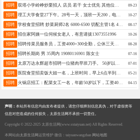
招聘
双塔小学岭峥炒栗招人 店员 若干 女士优先 其他位置也可以根据家庭住址就近安排 年龄20-40岁之间 日工作:负责收银理货 工资4000+ 上二天休一天 联系方式 18369666715张
09-23
招聘
理工大学食堂27下午。28号一天，顶班一天200，电活17835877993
10-27
招聘
学校食堂招聘 炒菜厨师2名 6000-6500 切配主管1名 4500-5000 厨房帮厨2名 2800-3000 面案中工2名 3500-4000 面案小工3名 3000 服务员5名 2800-3000 保洁员2名2800 洗碗工3名3000 包食宿，有工龄奖，享受公司福利 每月休息6天，法定节假日休息 地址：中北大学附近 电话：13754892530
08-17
招聘
招住家阿姨一位伺候女老人，有意请拔13073551996
10-26
招聘
招聘传菜员服务员，工资4000+300全勤，公休三天，包吃包住，电话17535005635，微信同步
08-28
招聘
招聘长期岗 男 35周内 19080116901 陈女士
07-16
招聘
太原万达永辉超市招聘一位猪肉早班刀手。 50岁以内。薪资面议 联系电话15035022649
07-01
招聘
医院食堂招卖饭大姐一名，上班时间，早上6点半到中午2点，也可以只上中午10点到2点.活轻松，不拖欠工资，地址； 太原市长风西街市妇幼保健院，联系电话15034006006
05-21
招聘
火锅店招工：配菜女工一名，年龄50岁以下，工资4000+工龄工资+技能工资。活|简间单好做，不会有师傅带，公休4天管吃住，宿舍环境好，有空调，有无线网，洗衣机，热水器，每月15号准时发工资。地址：晋阳街与长治路交叉口附近，电话：18234942005
04-15
声明：
本站所有信息均由发布者提供，请您仔细辨别信息真伪，对于虚假类等
信息对您造成的任何损失，太原生活网不承担一切责任。
Copyright © 2022-2025 太原生活网(www.sxtaiyuan.net) All Rights Reserved.
本网站由
太原生活网
运营维护 微信：taiyuanwangzhan
网站地图