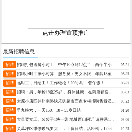
点击办理置顶推广
最新招聘信息
招聘
招聘打包送餐小时工，中午10点到12点半，两个半小时，15元一个小时，有意向可以联系17335816202，地点在大王路美林湾小区
05-21
招聘
招聘小时工按小时算，服务员：男女不限，年龄18至40，工资3500，管吃管住，要求干过的优先，地址，东风路恒大林语郡，老地方私房菜，电话15034752635
05-25
招聘
临时工，日结工！工作轻松！20/小时！管午饭！
08-25
招聘
招聘：男，年龄18至25岁， 身体健康，在商店销售配件， 工作时间，早9点至晚6点 工作地点，小店区通达街。 联系电话13603531683
03-03
招聘
太原小店区并州南路快乐购超市面点专柜招聘售货员1名（要求，女，50岁以下，能配合工作）工资4000+ 另外招小时工一名，时间下午5点到晚上九点十点（女，50岁以下）每小时15元。 电话 17634060631
03-22
招聘
早九晚六，一天150。18～55岁日结
01-20
招聘
大量要女工。装袋子1块一袋 地址西山附近 请联系19324083857
07-06
招聘
尖草坪区维修暖气要大工，工资日结，活轻松，17535155816
10-25