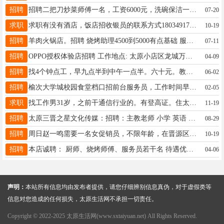
招聘
招聘二把刀炒菜师傅一名，工资6000元，洗碗保洁一名，工资3800元加200元全勤，帮厨大姐一名，工资3800元加200元全勤，地址：太原市小店区北营街道，有意联系：13623622870（打不通加微信）
07-20
求职
求职有没有酒店，饭店招收银员的联系方式18034917356
10-19
招聘
羊肉火锅店。招聘 烧烤助理4500到5000有点基础 服务员3800 凉菜洗盘3600 包吃住，公休三天，上班时间4点到2点。电话13929469120 （工作在小店区君泰风尚附近）
07-11
招聘
OPPO授权体验店招聘 工作地点: 太原小店区龙城万达岗位：导购2名 待遇：综合薪资4K+，五险一金。招聘要求： 1、有销售经验者优先 2、大专及以上学历（条件优秀者可放宽），18-35周岁，形象气质佳。具有良好的表达和沟通能力，协调能力、执行力强，有责任感，细心。 3、亲和热情、具备良好服务意识。 ☎梁女士 ：13485322286
04-09
招聘
找4个钟点工，早九点半到中午一点半。六十元。教工餐厅帮忙。每周一到周五。管吃管住。联系电话15735158181。男女不限。年龄55以内。工作地就在附近。
06-02
招聘
榆次大学城校园食堂档口招前台服务员，工作时间早8.30至14.00下午17.00至20.00，工资3500起。工作环境好，工作内容轻松，主要负责给学生打饭具体工作面议。联系电话13994214213（微信同步）
02-05
求职
找工作男31岁，之前干通信行业的。有登高证。住太原榆次边界处，太原榆次都可以。联系13333409311
11-19
招聘
太原三晋之星文化传媒：招聘：主教老师 小学 英语 数学 美术，书法，前台老师 ，课程顾问，部门主管，项目经理 业务代表等 工作时间：周二-周日 薪资：3000➕ 工作地址： 一部：迎泽区王家峰南二巷 二部：小店区红寺街保利香槟 电话：13934624157霍老师 地址：富力天禧城 年龄：25-45岁 工作要求：理疗师 联系电话：17696091135
08-29
招聘
周日赵一鸣需要一名女促销员，不限年龄，在晋源区如意龙城湾， 9点到12点，3点到9点，中间休息一小时，一天140元 联系电话：15536301017（王）
10-19
招聘
本店诚聘： 厨师、烧烤师傅、服务员若干名 待遇优厚，薪资面议 有意者请致电：13966886291 期待您的加入！ 上班位置在榆次怡然青年广场
04-06
声明：
本站所有信息均由发布者提供，请您仔细辨别信息真伪，对于虚假类等
信息对您造成的任何损失，太原生活网不承担一切责任。
Copyright © 2022-2025 太原生活网(www.sxtaiyuan.net) All Rights Reserved.