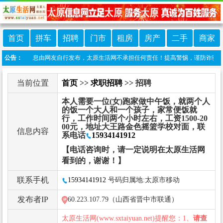
首页
拼车
招聘
门市
租房
房产
二手
商家
：本栏目信息由网友自行发布，太原生活网不承担任何责任！提高警惕，谨防诈骗！做推广、做
公告：
当前位置
首页
>>
求职招聘
>> 招聘
本人需要一位(女)跑家做中午饭，就两个人
的饭一个大人和一个孩子，家常便饭就
行，工作时间两个小时左右，工资1500-20
00元，地址大王路金色摇篮学校对面，联
信息内容
系电话
15934141912
【电话咨询时，请一定说明在太原生活网
看到的，谢谢！】
联系手机
15934141912
号码归属地:太原市移动
发布者IP
60.223.107.79（山西省晋中市联通）
太原生活网(www.sxtaiyuan.net)提醒您：1、
请查