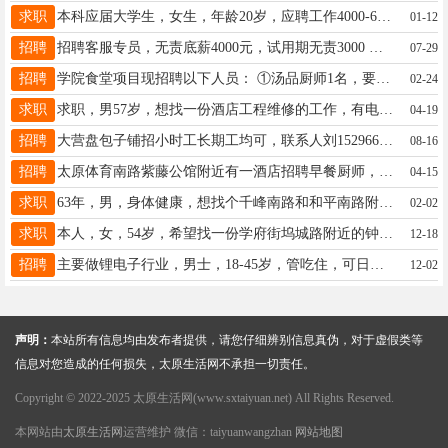
求职
本科应届大学生，女生，年龄20岁，应聘工作4000-6000左右，假期工可干满一个月，希望周末有休息日，开朗乐观热情，能够与人和谐相处交流沟通，一天工作最多可接受十二小时，不倒班，不上夜班，老板热情友好不苛刻员工，按时发放工资。
01-12
招聘
招聘客服专员，无责底薪4000元，试用期无责3000 五险
07-29
招聘
学院食堂项目现招聘以下人员： ①汤品厨师1名，要求会羊汤/丸子汤，各种粥品等。工资4500元。 ②拌馅厨师1名，要求会各种饺馅包子馅，工资4500元。 ③面大工1名，要求会炒卤和各种面食。工资6000元。 ④饼类厨师1名，要求会做各种饼子，工资5500元。 ⑤面中工2名，工资4500元。 ⑥包饺子2名，工资3000元。 ⑦切配4名，工资3500元。 ⑧售饭大姐5名，工资2500元 。 地址：迎泽桥西附近， 上班时间：中晚2餐 电话：18636653559 安经理
02-24
求职
求职，男57岁，想找一份酒店工程维修的工作，有电工证，有多年工作经验，电话18635191651
04-19
招聘
大营盘包子铺招小时工长期工均可，联系人刘15296616178
08-16
招聘
太原体育南路紫藤公馆附近有一酒店招聘早餐厨师，要求人品好，干好本职工作，工资4000！干的好工资还可以商量！联系15034182626 郑总
04-15
求职
63年，男，身体健康，想找个千峰南路和和平南路附近的保安或者保洁的工作，18636969169
02-02
求职
本人，女，54岁，希望找一份学府街坞城路附近的钟点工，打扫家或做中午饭都行。联系电话：13403438686
12-18
招聘
主要做锂电子行业，男士，18-45岁，管吃住，可日结可月结一天287
12-02
声明：
本站所有信息均由发布者提供，请您仔细辨别信息真伪，对于虚假类等
信息对您造成的任何损失，太原生活网不承担一切责任。
Copyright © 2022-2025 太原生活网(www.sxtaiyuan.net) All Rights Reserved.
本网站由
太原生活网
运营维护 微信：taiyuanwangzhan
网站地图