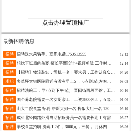
点击办理置顶推广
最新招聘信息
招聘
招聘送水果骑手。联系电话1753513555
12-12
招聘
想找下班后的兼职 擅长平面设计+视频剪辑 工作时间：19:00-22:30左右 服务员美工/剪辑等等啥岗位都可以 位置：平阳路学府街附近 微信：18893792585
12-14
招聘
【招聘】物流装卸，司机一名！要求男，工作认真负责，有较强的责任心和耐心！工资面议！联系电话:18335133311 15234096705工作地点，建南汽配城！
04-20
求职
尖草坪太钢医院附近有没有早上5 、6点到8点左右的工作电话18135141659
08-08
招聘
招聘洗碗工，早7点到下午4点，晋阳街西段面馆，工资面议，19135110526
06-16
招聘
国企养老院需要一名女厨杂工，工资3800休四，五险一金，管吃管住，主要工作洗碗切配，有健康证，55以内，服从安排，非诚勿扰联系电话:16603400388
01-06
招聘
山大二院食堂 招聘 帮厨大姐一名 售饭大姐一名 13068004461
06-19
招聘
成科北经园路虾滑自助招服务员一名需要长期工有需要的可以电话联系: 19103445583 工资3600+200全勤 管吃住
06-27
招聘
学校食堂招聘 洗碗工2名，3000元，三餐， 月休四天，包吃住，节日福利，每月15号发工资 地址：晋源区晋阳大道一电小区附近 电话：15110303444 巩 15364610615 岳
06-26