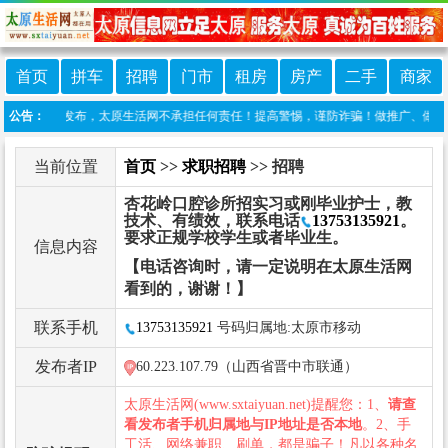
首页
拼车
招聘
门市
租房
房产
二手
商家
网友自行发布，太原生活网不承担任何责任！提高警惕，谨防诈骗！做推广、做信息置顶！请加
公告：
当前位置
首页
>>
求职招聘
>> 招聘
杏花岭口腔诊所招实习或刚毕业护士，教
技术、有绩效，联系电话
13753135921
。
要求正规学校学生或者毕业生。
信息内容
【电话咨询时，请一定说明在太原生活网
看到的，谢谢！】
联系手机
13753135921
号码归属地:太原市移动
发布者IP
60.223.107.79（山西省晋中市联通）
太原生活网(www.sxtaiyuan.net)提醒您：1、
请查
看发布者手机归属地与IP地址是否本地
。2、手
工活、网络兼职、刷单，都是骗子！凡以各种名