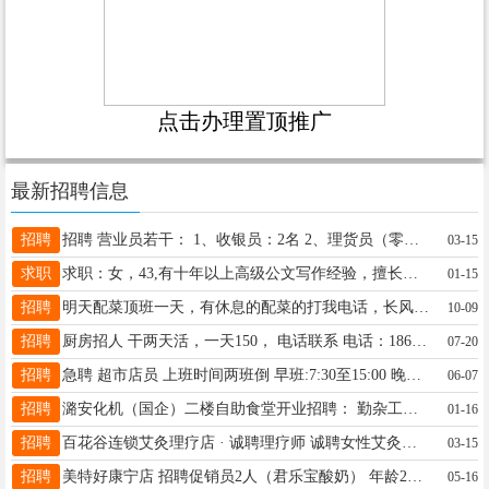
点击办理置顶推广
最新招聘信息
招聘
招聘 营业员若干： 1、收银员：2名 2、理货员（零食区）：1名 工作地点：晋源区贾家庄街 （一家人生活超市） 联系电话:13834167931
03-15
求职
求职：女，43,有十年以上高级公文写作经验，擅长写各类讲话稿、演讲稿、年度总结、述职报告以及乡村地方志、个人回忆录撰写等，有大量的时间可以做文字类工作兼职，靠谱，对客户负责。有需要者联系15103417032。
01-15
招聘
明天配菜顶班一天，有休息的配菜的打我电话，长风街，着急13994297673王
10-09
招聘
厨房招人 干两天活，一天150， 电话联系 电话：18636105880 地址，杏花岭区新开南巷
07-20
招聘
急聘 超市店员 上班时间两班倒 早班:7:30至15:00 晚班:15:00至21:00 公休3天 管吃住 工资3500至4000 有经验者优先 联系电话:李经理13834502724 工作地点:太原市南中环电子路2号舒曼艺术学校
06-07
招聘
潞安化机（国企）二楼自助食堂开业招聘： 勤杂工三人，3500元/月，月公休两天 联系： 15535378687微信同步 13133399788微信同步 地址：小店富士康附近潞安化机二楼自助餐食堂
01-16
招聘
百花谷连锁艾灸理疗店 · 诚聘理疗师 诚聘女性艾灸理疗师 无需经验，小白可学，带薪成长，共同进步 薪资：底薪3000元+高额提成，多劳多得 休息：每周公休1天，工作轻松稳定 氛围：团队和睦，手把手教学，零基础也能快速上手 联系电话：13934142005 工作地址：百花谷
03-15
招聘
美特好康宁店 招聘促销员2人（君乐宝酸奶） 年龄25-50岁 ♥每周六日♥ 一天120 要求，有超市经验，认真负责会卖货！ 电话18734152527
05-16