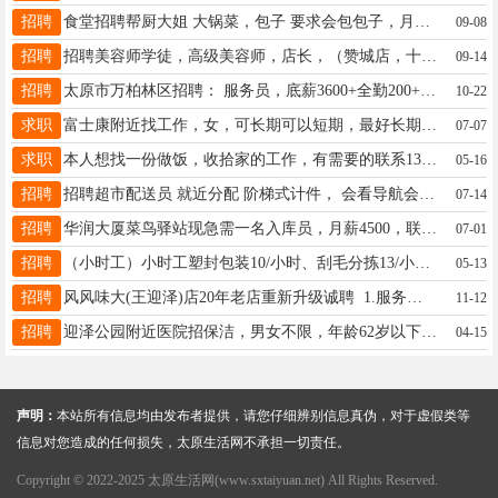
招聘
食堂招聘帮厨大姐 大锅菜，包子 要求会包包子，月休6到8天 15935411281
09-08
招聘
招聘美容师学徒，高级美容师，店长，（赞城店，十二院城店）有经验优先13327438203
09-14
招聘
太原市万柏林区招聘： 服务员，底薪3600+全勤200+绩效工资+技能工资+加班工资，综合4000-5000，男18-35岁，女18-50岁，热爱餐饮，吃苦耐劳，遵守制度； 霸碗湘菜小炒盖码饭是一家全国连锁1000+的餐饮连锁品牌，月休4天，包吃包住。 ☎如有意者请联系电话:13379246735
10-22
求职
富士康附近找工作，女，可长期可以短期，最好长期，做过销售也精通电脑，吃苦耐劳，想找一份稳定工作。
07-07
求职
本人想找一份做饭，收拾家的工作，有需要的联系13303407908
05-16
招聘
招聘超市配送员 就近分配 阶梯式计件， 会看导航会骑电动即可，公司可提供住宿 车辆，想赚多钱看自己，多劳多得，还有各种补贴，新手可以，有老人带简单
07-14
招聘
华润大厦菜鸟驿站现急需一名入库员，月薪4500，联系电话18734555261
07-01
招聘
（小时工）小时工塑封包装10/小时、刮毛分拣13/小时 食品加工间 操作工人 主要以熟食加工为主，肘子猪蹄这些（月休两天，包吃住） 薪资：4000-4500面议 任职要求：年龄30-55周岁之间，身体健康，吃苦耐劳，有较强的体力。 工作时间：08:00 - 19:00 19935191391 路经理 地址：丈子头村 古月坊食品加工有限公司
05-13
招聘
风风味大(王迎泽)店20年老店重新升级诚聘 1.服务员数名 薪资3500--4500，有相关工作经验 2.传菜员数名名 薪资3500-4000，18-50岁之间，有相关工作经验优先 公司福利待遇：三天公休➕食宿全包 加入我们，扬帆起航 地址：迎泽店风味大王 联系方式:13643458390（同微信）
11-12
招聘
迎泽公园附近医院招保洁，男女不限，年龄62岁以下。 时间：7：00_11：30，14：30_17：30 。每周休1天。 工资2400_2700元 联系电话： 13835119258赵女士
04-15
声明：
本站所有信息均由发布者提供，请您仔细辨别信息真伪，对于虚假类等
信息对您造成的任何损失，太原生活网不承担一切责任。
Copyright © 2022-2025 太原生活网(www.sxtaiyuan.net) All Rights Reserved.