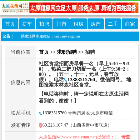
首页
拼车
招聘
门市
租房
房产
二手
商家
生活网客服微信：taiyuanwangzhan
公告：
当前位置
首页
>>
求职招聘
>> 招聘
社区食堂招面房早餐一名（早上5:30～9:3
0），热菜二把刀切配一名（上午9:30~2：
00）。（五一，十一，元旦，春节放
假）。电话
13383515760
。微信同号。 地
信息内容
图搜索木林森社区食堂。
【电话咨询时，请一定说明在太原生活网
看到的，谢谢！】
联系手机
13383515760
号码归属地:太原市电信
发布者IP
60.223.107.47（山西省晋中市联通）
太原生活网(www.sxtaiyuan.net)提醒您：1、
请查