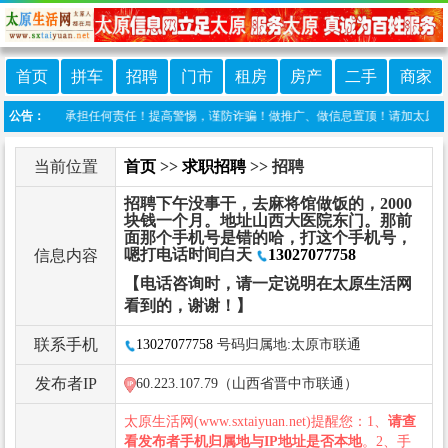
首页
拼车
招聘
门市
租房
房产
二手
商家
活网不承担任何责任！提高警惕，谨防诈骗！做推广、做信息置顶！请加太原生活网客服微信：
公告：
当前位置
首页
>>
求职招聘
>> 招聘
招聘下午没事干，去麻将馆做饭的，2000
块钱一个月。地址山西大医院东门。那前
面那个手机号是错的哈，打这个手机号，
嗯打电话时间白天
13027077758
信息内容
【电话咨询时，请一定说明在太原生活网
看到的，谢谢！】
联系手机
13027077758
号码归属地:太原市联通
发布者IP
60.223.107.79（山西省晋中市联通）
太原生活网(www.sxtaiyuan.net)提醒您：1、
请查
看发布者手机归属地与IP地址是否本地
。2、手