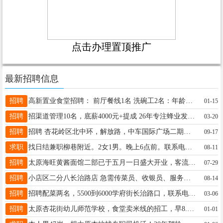
点击办理置顶推广
最新招聘信息
招聘
高新置业食堂招聘： 前厅餐线1名 洗碗工2名：年龄50岁左右要求干活利索点的，有经验者优先，月休4天，工资面谈。 宿舍离得近，五分钟路程， 能洗澡。 认真做事的来，鸽子勿扰，姬经理14735379500 地址：产业路高新置业二楼
01-15
招聘
招渠道管理10名，底薪4000元+提成 26年专注蜂业发展，运营模式和公司管理成熟 因业务扩张，太原分公司扬帆起航，现广纳贤才！ 公司缴纳社保医保，工作稳定有保障 诚邀怀揣梦想、志同道合的有识之士，与我们一同深耕蜂业，共筑甜蜜事业！ 期待你的加入 联系人：魏先生 19871534441（微信同步）
03-20
招聘
招聘 杏花岭区北中环，解放路，中车国际广场二期物业直保安员 白班2名，有工作经验优先，男18—55周岁，身体健康，无违法犯罪记录，工资2400-3500联系人张部长13403695959
09-17
求职
找日结兼职柳巷附近。2女1男。晚上6点前。联系电话16634250209
08-11
招聘
太原海旺黄酱面馆二部已于五月一日盛大开业，客流爆满，一部玉河街店，二部南内环店现重金诚聘以下岗位： 好头锅师傅3名（待遇7000--10000） 拉油沸水2名（待遇7000） 切配3名（待遇5000--6000） 面案和面男工5名（待遇4000--6000） 服务员5名（待遇3800--4500） 前台凉菜工（待遇4000--4500） 传菜员5名，待遇3800洗碗工，待遇4000 年龄 要求18～50岁（超过勿扰），只要有能力，工资任你要 地址：太原市万柏林区玉河街（一部） 太原市南内环西街润景园著（二部） 联系电话，13327465628，三个月后，考核转正后，另给正式员工交纳五险。
07-29
招聘
小店区二分八长治路店 急需传菜员、收银员、服务员、主管等！基本工资3500+提成+工龄奖！到手工资至少4500左右，联系方式：13313520115或0351-2451188或13353528567
08-14
招聘
招聘配菜两名，5500到6000学府街长治路口，联系电话13623462624
03-06
招聘
太原杏花街幼儿师范学校，食堂卖米线的招工，早8.30到中午1.30工资1600元周六日休息，电话18835916989
01-01