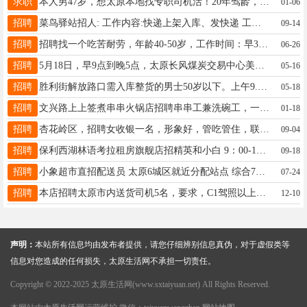
求职
本人男47岁，想太原本地找专职司机活！20年驾龄，技术稳、路况熟，无事故记录。只负责开车，不承担车辆保养、加油等额外工作。有意向的老板欢迎联系！电话：18003584277
01-06
招聘
菜鸟驿站招人: 工作内容:快递上架入库、发快递 工作时间:9:00-14:00工作要求:认真细心、有责任心薪资:2000-2500元/月 地址:晋祠路264号太原科技大学南校区对面万水大市场9号门 工作内容简单，驿站均为自助取件,只需把每天的快递入了库,处理一下发件即可 联系电话13603510921（直接打电话）
09-14
招聘
招聘找一个吃苦耐劳，年龄40-50岁，工作时间：早3.30-11.30，下午4-7点 不供饭 装卸，送货，杂活，试用期一个月5000后期可加 电话13653602118 厂址：杏花岭区红沟中街
06-26
招聘
5月18日，早9点到晚5点，太原长风煤炭交易中心美容博览会，需要女性发传单员2-3人，日薪120元，要求有发传单经验，干净整洁，擅长沟通，联系电话13754800620，微信同号。
05-16
招聘
胜利街解放路口需入库整货的男士50岁以下。上午9.30-12.30下午4.30-8.00点工资面意13834114534微信15388514534
05-18
招聘
文兴路上上签煮串串火锅店招聘串串工兼洗碗工，一个月4000，18503516628
01-18
招聘
杏花岭区，招聘女收银一名，形象好，管吃管住，联系电话18534664333（V同步）
09-04
招聘
保利西湖林语考拉租房旗舰店招精英和小白 9：00-12：00 14：00-19：00 每周一固定休息 由于公司业务发展迅速，新店剧增所以大量招贤纳士！！！！ 如果你是：没有工作经验的小白、考公考研失利准备找工作、想转行换个工作环境的、应届毕业生或者是毕业很多年的等等请仔细看以下内容哈不管你是以上哪种情况，公司都能接受！只要你在找工作，只要你愿意给公司一次机会，我们互相面试一下，说不定就是伯乐遇上了千里马。 ☎️17636661166
09-18
招聘
小象超市直招配送员 太原6城区就近分配站点 综合7000-9000 薪资 周预支 1️⃣提供住宿（不住有补帖300） 2️⃣提供车辆（有大额补贴3000） 3️⃣待业补贴（综合700左右） 4️⃣距离➕重量➕全勤➕冲单➕高温➕夜间补贴➕工龄奖各项补贴➕入职上骑行意外险 5️⃣0元入职/无押金 ❤️外地来的可报销路费 单量稳定不缺单长期有清晰晋升渠道 年纪18-55周岁❤️ 门店及缺人 联系咨询：15798254571
07-24
招聘
本店招聘太原市内送货司机5名，要求，C1驾照以上，3年及以上实际驾驶经验，驾驶技术娴熟，相对熟悉本地路况（工作地点，太榆，蓝海或者建南汽配城，只招长期的，起步一年，短期勿扰）工资面议1399427666513453134442
12-10
声明：
本站所有信息均由发布者提供，请您仔细辨别信息真伪，对于虚假类等
信息对您造成的任何损失，太原生活网不承担一切责任。
Copyright © 2022-2025 太原生活网(www.sxtaiyuan.net) All Rights Reserved.