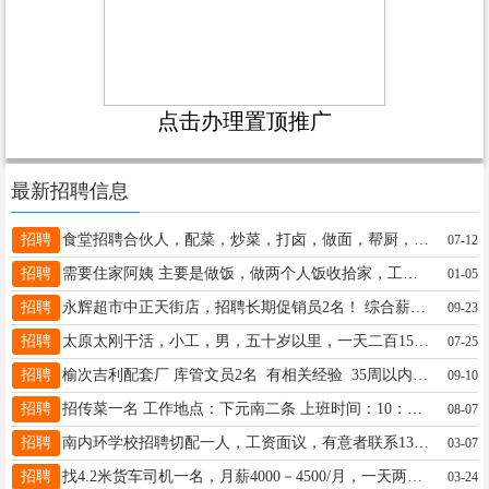
点击办理置顶推广
最新招聘信息
招聘
食堂招聘合伙人，配菜，炒菜，打卤，做面，帮厨，洗碗，做各种小吃寻求合作伙伴，有意向联系15513023169 微信同号。
07-12
招聘
需要住家阿姨 主要是做饭，做两个人饭收拾家，工资四千休息两天，做饭简单好做，主要是卫生搞好就行，年龄五十五岁左右，过年能不回家最好七天双倍工资，合适带体检上户 联系18636108589
01-05
招聘
永辉超市中正天街店，招聘长期促销员2名！ 综合薪资4000+，8小时早晚两班倒 超市管饭 工作内容简单 工作时间:早班7点到3点，晚班2点到10点 有促销经验会卖货的优先 联系电话13620616816
09-23
招聘
太原太刚干活，小工，男，五十岁以里，一天二百15513883535刘
07-25
招聘
榆次吉利配套厂 库管文员2名 有相关经验 35周以内 女 会熟练使用电脑和wps软件工具 行政班 缴纳五险 4500+工资 有意向咨询电话 19335198517
09-10
招聘
招传菜一名 工作地点：下元南二条 上班时间：10：00-10：00 工资待遇：3800加200全勤 月休2天（带薪） 上手快、手脚麻利优先 不要慢性子、磨叽的 ☎ 联系电话：18549840557微信同步有意者直接电话联系，非诚勿扰
08-07
招聘
南内环学校招聘切配一人，工资面议，有意者联系13834661132李总！
03-07
招聘
找4.2米货车司机一名，月薪4000－4500/月，一天两趟太原小店到太谷。要求五年以上驾龄，新手请勿打扰，最好家住龙城大街附近，有意请致电15175121617
03-24