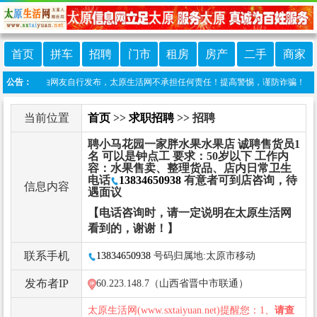
首页
拼车
招聘
门市
租房
房产
二手
商家
栏目信息由网友自行发布，太原生活网不承担任何责任！提高警惕，谨防诈骗！做推广、做信息
公告：
当前位置
首页
>>
求职招聘
>> 招聘
聘小马花园一家胖水果水果店 诚聘售货员1
名 可以是钟点工 要求：50岁以下 工作内
容：水果售卖、整理货品、店内日常卫生
电话
13834650938
有意者可到店咨询，待
信息内容
遇面议
【电话咨询时，请一定说明在太原生活网
看到的，谢谢！】
联系手机
13834650938
号码归属地:太原市移动
发布者IP
60.223.148.7（山西省晋中市联通）
太原生活网(www.sxtaiyuan.net)提醒您：1、
请查