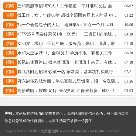
招聘
三和美超市招聘20人！工作稳定，每月准时发薪 面点加工5人、熟食加工5人、卖场售卖10人 带薪培训+节日福利+管理晋升通道 工资3500--4500每月两天轮休 找稳定工作直接致电：19035190530（微信同步） 地址：并州南路43号166幢B1层三和美超市狄村北街体育路便民市场旁
08-02
求职
找工作，女，年龄60岁 想找个照顾独居老人的活 电话，13453128563
03-22
招聘
找一个会包包子的大姐，地摊早5～10点一个月2400地址兰亭御湖城附近☎️14703455468
10-06
招聘
4????25号需要传菜员1名（90元），工资日结‼地址：和平北路悦禧礼宴婚宴酒店，电话☎18536157700
04-19
求职
女30岁，求职，干到年底，服务员，兼职，顶班，最好在南中环附近，有活的可以联系我。15834118329
01-18
招聘
永和大王诚聘: 1、全职员工:学历不限，有相关工作经验优先 年龄:女18-50岁，男18-55岁 薪资4000-6000，两班倒，无夜班，包吃。15.5元/小时（不限工时） 2、社会兼职:学历不限，年龄17-49岁，男女不限，有相关工作经验优先，工作时间灵活。15.5元/小时（不限工时） 3、学生兼职（暑期）：男女不限，有学生证，15.5元/小时、员工餐 地址:万柏林区大王路店 联系电话：13753194404
06-28
招聘
长风街体育路口 找凉菜顶班一名顶班十来天。有休息的朋友联系 电话15235145068武 可以微信
07-10
招聘
真武路附近招聘 炒菜一名 家常菜，基本功扎实就行 工资8000休息两天 电话18629404434
07-21
招聘
府东街多彩城对面，牛头宴院儿里饭店，招一名洗碗工13753130184
01-26
招聘
高薪诚聘：按摩·足疗·SPA技师 ✅ 保底薪资：6000–12000元 ✅ 包吃包住，拎包入住 ✅ 客源稳定，收入上不封顶 ✅ 环境好、氛围轻松、不压工资 招前台接待一位，底薪加提成，综合工资4000到8000，管吃住。
03-03
声明：
本站所有信息均由发布者提供，请您仔细辨别信息真伪，对于虚假类等
信息对您造成的任何损失，太原生活网不承担一切责任。
Copyright © 2022-2025 太原生活网(www.sxtaiyuan.net) All Rights Reserved.