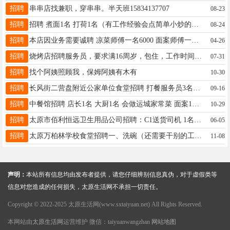
招聘
串串店找兼职，穿串串。半天班15834137707
08-23
招聘
招聘 煮面1名 打荷1名（有工作经验会点简单小炒的） 前台1名 厨房大姐1名 地址太原万象城附近华润大厦，要求长期稳定的 ，鸽子勿扰13633521700
08-24
招聘
本店因业务需要诚聘 凉菜师傅一名6000 面案师傅一名6000，面师傅以小揪片，炒揪片为主 感谢群主，感谢同行，配菜已招下 生意好，工资按时发，要求吃苦耐劳 福利待遇：包食宿，宿舍近，月休2天、 地址，万柏林区东社 联系13453168790李（微信同号）
04-26
招聘
烧烤店招聘服务员，要求满16周岁，包住，工作时间下午五点半到十二点半，地点杏花岭区新开南巷，联系电话13934578056
07-31
招聘
找个阿姨照顾我，保姆阿姨有木有
10-30
招聘
长风街二营盘附近公家单位食堂招聘 打餐服务员3名工资3000 面点中小工5名 工资3500-6500会炒卤，包子，饼子，师傅看手艺定工资，面房小工会包子，花卷等面房杂活有大师傅带 配菜小工两名 工资3500，每月25号准时开工资，管吃住，周六休，周日下午4点备周一的餐，月休6天，节假日带薪休假，福利待遇优 电话☎13303519521索经理（上午8到下午六点来电）
09-16
招聘
中餐馆招聘 店长1名 大厨1名 会做运城家常菜 面案1名 会做运城主食 以上岗位月休3天，包吃包住！工资面议 工作地点：小店区真武路恒大绿洲 联系电话：15536988777
10-29
招聘
太原市佰利恒远卫生用品公司招聘：C1送货司机 1名，开箱货车，自带面包车可谈。需装卸。太原市内卫生纸送货，有同城送货经验，待遇可谈。 库房地址：尖草坪多福路 电话：刘13593131117
06-05
招聘
太原万柏林学校食堂招聘一、洗碗（还需要干别的工作）2名，50岁以内，干活利索，活苦重，有食堂洗碗经验，地址九院沙河与西苑南路交叉口 ，有意者联系，19935620826。
11-08
声明：
本站所有信息均由发布者提供，请您仔细辨别信息真伪，对于虚假类等
信息对您造成的任何损失，太原生活网不承担一切责任。
Copyright © 2022-2025 太原生活网(www.sxtaiyuan.net) All Rights Reserved.
本网站由
太原生活网
运营维护 微信：taiyuanwangzhan
网站地图