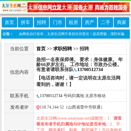
首页
拼车
招聘
门市
租房
房产
二手
商家
栏目信息由网友自行发布，太原生活网不承担任何责任！提高警惕，谨防诈骗！做推广、做信
公告：
当前位置
首页
>>
求职招聘
>> 招聘
急招一名夜保师傅。 要求：身体健康。 年
龄60岁岁左右。 工作地址：市政办公楼。
有意者请联系张队
13700512734
信息内容
【电话咨询时，请一定说明在太原生活网
看到的，谢谢！】
联系手机
13700512734
号码归属地:太原市移动
发布者IP
118.74.244.52（山西省晋中市联通）
太原生活网(www.sxtaiyuan.net)提醒您：1、
请查
看发布者手机归属地与IP地址是否本地
。2、手
工活、网络兼职、刷单，都是骗子！凡以各种名