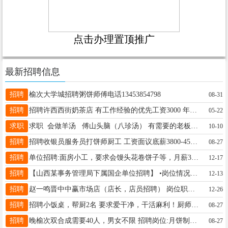
点击办理置顶推广
最新招聘信息
招聘
榆次大学城招聘粥饼师傅电话13453854798
08-31
招聘
招聘许西西街奶茶店 有工作经验的优先工资3000 年龄20-35岁 联系电话13935196124 13803459493
05-22
求职
求职 会做羊汤 傅山头脑（八珍汤） 有需要的老板联系 17635141256微信同号
10-10
招聘
招聘收银员服务员打饼师厨工 工资面议底薪3800-4500元+提成+全勤奖+年终奖+3天公休了包吃包住)厨师 电话:13403407571
08-27
招聘
单位招聘:面房小工，要求会馒头花卷饼子等，月薪3500，双休，节假日全休。 地址:府西街半坡东街口 联系电话: 15513805650 19103442019
12-17
招聘
【山西某事务管理局下属国企单位招聘】 •岗位情况：省内各机关事务单位安保，执勤，司机，保镖等工作 •招聘要求:男，中专以上学历，身高175cm以上 •薪资待遇:五险一金，月薪资5000元左右，吃饭三餐免费，住宿免费，工服免费，每月10日发上月薪资
12-13
招聘
赵一鸣晋中中赢市场店（店长，店员招聘） 岗位职责 1、接待顾客的咨询，具备服务意识； 2、按规定执行收银工作及理货工作； （包括商品的来货验收、上架陈列摆放、补货、退货、防损等日常营业工作）； 3、做好所负责区域的卫生清洁工作； 4、工作认真负责，吃苦耐劳。 任职资格 1、20-40岁，能用拼音熟练打字，会使用智能手机； 2、有相关工作经验者优先； 3、具备沟通能力及服务意识，吃苦耐劳，有责任心； 4、具有健康证，身体健康。 薪资待遇 店长薪资可面谈 店员薪资 底薪3000，饭补300，全勤200，来货补助200，门店打分够90分奖金200元，够95有300元奖金，联系方式18103431114
12-26
招聘
招聘小饭桌，帮厨2名 要求爱干净，干活麻利！厨师1名，年龄55岁以下女性 要求会做家常菜，干活干净利索，最好有经验，工资面议！ 地址：1：省府街山大附中附近 2：北张小区东门18636818519
08-27
招聘
晚榆次双合成需要40人，男女不限 招聘岗位:月饼制作工人 年龄:18-65岁男士优先 工作时间： 19:30-7:30（实际工作时间约8-9小时。） 薪资:日结男120元（女110元）管饭【注意⚠需要自己带餐具】管接送。 能固定干的厂区免费管住管3餐，可以干到10月5日。 有想去的现在开始报名 需要坐车的下午6点10分以前到富士康南二门对面公交站牌集合【不需要坐车的7点以前直接到厂门口就可以】 ☎13111000632 微信同号 （每天有大巴接送）
08-27