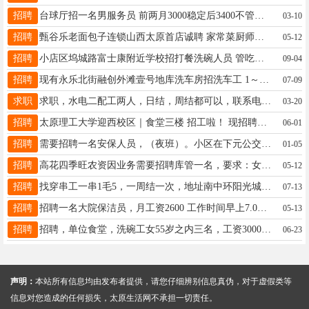
招聘
台球厅招一名男服务员 前两月3000稳定后3400不管吃住 地址:万国汽贸对面通凯国际五楼 电话同微信13546433336
03-10
招聘
甄谷乐老面包子连锁山西太原首店诚聘 家常菜厨师一名，薪资8000 面点中工一名，薪资3600—4500，熟悉包子粥品独立制作，年龄不限 地址：太原小店区许坦东街便民市场八味麺屋 联系方式：18135185269（王师傅）
05-12
招聘
小店区坞城路富士康附近学校招打餐洗碗人员 管吃管住，住宿条件好，月休7天。 身体健康就可以，面试打电话15735010880
09-04
招聘
现有永乐北街融创外滩壹号地库洗车房招洗车工 1～2 名，底薪三千起，包吃包住，提成另加。 有意者联系 13313435186
07-09
求职
求职，水电二配工两人，日结，周结都可以，联系电话13834612512张师傅
03-20
招聘
太原理工大学迎西校区｜食堂三楼 招工啦！ 现招聘长期店员，工作简单轻松、上手快，新手可做！ 工作内容 主要负责切配，打杂，操作流程标准化，无复杂工序，好学不累。 招聘要求 50岁以下，男女不限、女士优先，干活麻利、踏实肯干，长期稳定优先。 薪资&上班时间 长期工 上班时间：早8:30—14:00、下午17:00—21:00 薪资待遇：3500–4500元/月 休息：每月带薪休2天 小时工 薪资、时间当面详谈，灵活安排！ 工作地址 太原理工大学迎西校区三楼食堂 应聘电话15847632861 （直接打电话咨询即可）
06-01
招聘
需要招聘一名安保人员，（夜班）。小区在下元公交总站附近200米，公资2300，管晚餐，工作内容监控室，冬暖夏凉。夜班十点以后能睡觉。（本小区自己招聘，不存在保安公司）联系电话15343411999岳主任
01-05
招聘
高花四季旺农资因业务需要招聘库管一名，要求：女，35-50岁，工资面议。☎️17696033555
05-12
招聘
找穿串工一串1毛5，一周结一次，地址南中环阳光城商业广场，陈15035516445
07-13
招聘
招聘一名大院保洁员，月工资2600 工作时间早上7.00到11.30，下午2.00到5.30，一星期休息一天 地址：迎泽区邮电前街山西省邮电建设工程有限公司院内 联系人：陈经理18003515000 崔主管15536621116
05-13
招聘
招聘，单位食堂，洗碗工女55岁之内三名，工资3000月休八天，配菜女工一名，工资3000-3500，地址小店区恒大绿洲附近，电话13623463500
06-23
声明：
本站所有信息均由发布者提供，请您仔细辨别信息真伪，对于虚假类等
信息对您造成的任何损失，太原生活网不承担一切责任。