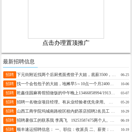
点击办理置顶推广
最新招聘信息
招聘
下元街附近找两个后厨煮面煮饺子大姐，底薪3500，管吃不管住，需要的联系17603512821
06-25
招聘
找一个会包包子的大姐，地摊早5～10点一个月2400地址兰亭御湖城附近☎️14703455468
10-06
招聘
乾鑫佳园麻将馆招做饭的中午晚上13466858994/19135411819
03-07
招聘
招聘一名物业项目经理。有从业经验者优先录用。 要求:35-55岁以内的男性。会开车，具备有良好协调能力或管理能力，服从安排。工资3000+绩效3000。月休4天。 联系方式:13753783148
05-20
招聘
山西工商学院坞城南路校区校内奶茶店招聘2名员工 年龄20—36岁 女生 每天上班八小时 月休2天 工资：3500—5000 福利：节假日有礼品或者礼金，随学校放寒暑假。 在学校附近住的优先 联系电话：13643556036
10-29
招聘
招聘暑假工的联系我 李禹飞 19253587475两个人。干到8月底
06-19
招聘
顺丰速运招聘信息： 一、职位：收派员 二、薪资：保底6000（上不封顶） 三、招聘人数：短期工、长期工，需求3-5人 四、年龄：18周岁至35周岁 五、要求：会使用智能手机，认真负责 六、工作地点：太原市王府井商场周边 七、联系电话：13509717931
10-19