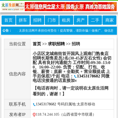
首页
拼车
招聘
门市
租房
房产
二手
商家
行发布，太原生活网不承担任何责任！提高警惕，谨防诈骗！做推广、做信息置顶！请加太原
公告：
当前位置
首页
>>
求职招聘
>> 招聘
小店区龙城南街首开国风上观南门熟食店
招聘长期售卖员2名(30-45岁左右女性) 会切
配 具有良好沟通能力 工作时间:09:30–13:0
0、16:00–22:00- 负责：切配、打包、收
银、薪资：底薪 + 全勤奖 + 营业额提成 上
信息内容
手后保底5千起 电话：
13453178682
同微
电话没接通的话直接加v
【电话咨询时，请一定说明在太原生活网
看到的，谢谢！】
联系手机
13453178682
号码归属地:太原市移动
发布者IP
118.74.244.105（山西省晋中市联通）