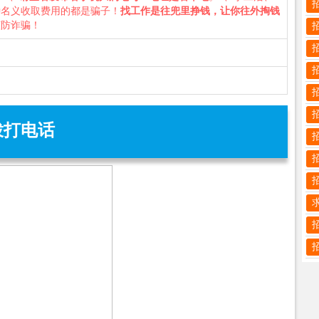
种名义收取费用的都是骗子！
找工作是往兜里挣钱，让你往外掏钱
谨防诈骗！
拨打电话