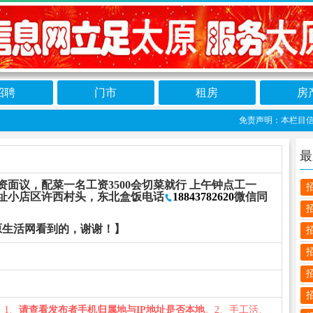
招聘
门市
租房
房
免责声明：本栏目信息由
最
资面议，配菜一名工资3500会切菜就行 上午钟点工一
地址小店区许西村头，东北盒饭电话
18843782620
微信同
原生活网看到的，谢谢！】
您：1、
请查看发布者手机归属地与IP地址是否本地
。2、手工活、