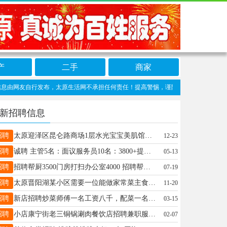
产
二手
商家
网友自行发布，太原生活网不承担任何责任！提高警惕，谨防诈骗！做推广、做信息置顶！请加
新招聘信息
招聘
太原迎泽区昆仑路商场1层水光宝宝美肌馆，全国连锁品牌，招聘皮肤管理师2名，综合4000到1万。 邓女士 15903415366
12-23
招聘
诚聘 主管5名：面议服务员10名：3800+提成传菜员5名：3800+提成保洁一名：3500➕提成 要求认真负责，有责任心 包吃包住，每月有带薪休假4天休，15号准时发工资。 ☎15135105940 地址：龙城北街长治路口
05-13
招聘
招聘帮厨3500门房打扫办公室4000 招聘帮厨(会做面条，蒸馒头)3500 工作时间(早九午二，下午五点到晚上九点) 招聘门房➕打扫办公室4000！最好是夫妻两个都会开车！(不要超过50岁，因为存在晚上充电拔枪！需要熬夜到一点）实在点！ 有合适的联系！电话18636654344 华铭充电站(正阳西街和汾东南路交叉口）
07-19
招聘
太原晋阳湖某小区需要一位能做家常菜主食打扫卫生等一位女士，工资面议，联系电话16635855678王主任
11-20
招聘
新店招聘炒菜师傅一名工资八千，配菜一名五千，面案一名六千五试菜后合适直接上岗 地址南中环长治路口 电话13835147047
03-15
招聘
小店康宁街老三铜锅涮肉餐饮店招聘兼职服务员，工作时间晚7点到10点 时薪20/时 联系电话：朱先生15035121333
02-07