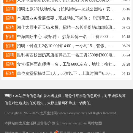
招聘
招聘太原2号线地铁站（长风街站—龙城公园站）安检、安保人员。 1、男女不限，白班：男18-45周岁、 女18—50周岁2、签定合同，管吃管住，工资2550+500（五险补助）入职三个月可以上五险。3、上班时间：工作时长8小时，早班6:00—14:00，晚班14:00—22:30，
06-16
招聘
本店因业务发展需要，现诚聘以下岗位： 琪琪手工饺子馆。 1.包饺子工1名：要求熟练掌握饺子制作流程，包括擀皮、煮饺子、包制等工序，手法娴熟，能适应快节奏工作，有相关经验者优先。 2.服务员1名：形象良好，服务意识强，沟通能力佳，主要负责顾客接待、餐台服务及店内卫生维护等工作，有无经验均可。 薪资待遇：工资面议，待遇从优，提供工作餐及其他福利。 工作地点：[中车国际二期北关二巷南铺七号] 联系电话：[18536223000] 欢迎有意者致电咨询或到店详谈，期待您的加入！
09-16
招聘
湘佳太原中正天街永辉。招聘一名长期促销鸡肉晚班， 3700两天休，不休假的，两天补贴300元。 上班时间2.30-10.30 年龄48周岁以内， 守摊有责任心。 有超市经验者优先。 联系电话15235146632（微信同号）
08-05
招聘
中海国际中心..现招聘： 炒菜师傅一名，工资7000.到7500.要求人品好，勤快，有责任心，出品必须过关. 面房小工一名，工资4000.到4500.要求干过面房，面房基础工都会，勤快，人品好。 还需洗碗间洗碗大姐，一名，要能吃苦有工作经验，干净，利索者，工资3500，年龄55岁之内. ：现招聘以上人员，正好最近休息待业人员，前来应聘。 有责任心，勤快者优先，我店每天工作量不大，得出手快。 经录取，管，食.宿. 月休三天，工作环境好，住宿环境好，工作量小。 电话：13934011776
10-18
招聘
招聘：钟点工2名10:00到14:00，一小时15，管饭。要求有健康证，干活麻利。地址：寇庄步行街内，联系电话：15203417810
06-29
招聘
胜利桥西校园奶茶店招聘员工一名工资2500到3000电话15235157003
08-24
招聘
食堂招聘面点师傅一名，工资6000左右，地址：榆社，联系方式：18903447693
09-28
招聘
单位食堂招摘菜工1人，55岁以下，上班时间早6:30-2:30工资2500周六日休息，节假日休息，微信不回，府西街税务局，电话13623600491
04-15
声明：
本站所有信息均由发布者提供，请您仔细辨别信息真伪，对于虚假类等
信息对您造成的任何损失，太原生活网不承担一切责任。
Copyright © 2022-2025 太原生活网(www.sxtaiyuan.net) All Rights Reserved.
本网站由
太原生活网
运营维护 微信：taiyuanwangzhan
网站地图