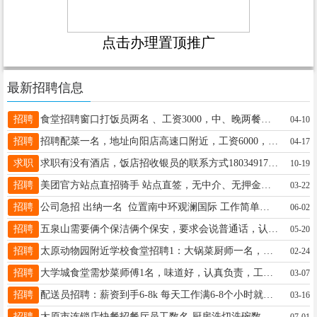
点击办理置顶推广
最新招聘信息
招聘
食堂招聘窗口打饭员两名 、工资3000，中、晚两餐。 月休四天，每月15号准时发工资， 管吃管住 地址：太原迎泽西大街理工大学迎西校区 电话☎13643463530
04-10
招聘
招聘配菜一名，地址向阳店高速口附近，工资6000，管吃管住，电话13485315311，家常菜
04-17
求职
求职有没有酒店，饭店招收银员的联系方式18034917356
10-19
招聘
美团官方站点直招骑手 站点直签，无中介、无押金、0元入职 提供车辆/装备，可安排住宿 多劳多得，月薪6000-10000+ 系统派单，就近分配，老带新 可预支工资，全勤+冲单奖+高温补贴 年龄18-55，会骑电车、用导航即可 联系电话：18234070843
03-22
招聘
公司急招 出纳一名 位置南中环观澜国际 工作简单轻松 工作时间短 正常节假日 双休 带娃宝妈特别适合 工资面议 联系电话19935146812 杨总
06-02
招聘
五泉山需要俩个保洁俩个保安，要求会说普通话，认真负责的15536969203工资面谈
05-20
招聘
太原动物园附近学校食堂招聘1：大锅菜厨师一名，年龄45岁以内，干活利索，责任心强。 2：配菜工一名，男性，40岁以内。 3，售餐打杂人员数名女性50岁以内。 4：洗碗工2名，男女不限，55岁以内。以上人员要求干活利索，责任心强，人品过关，管吃住，月休四天，工资面议，有意者联系电话13546440848
02-24
招聘
大学城食堂需炒菜师傅1名，味道好，认真负责，工资面议电话18636133203
03-07
招聘
配送员招聘：薪资到手6-8k 每天工作满6-8个小时就可以了。时间自由，每月发2次工资，1号发一次，25号发一次。还有超市的一些岗位，主要送超市的包裹，由理货员打包好，您负责送过去就行。提供车子衣服装备。可以管住，太原六城区就近分配。各种奖励拉满。 详情联系:16636666316卢（微信同号）（工作时间：早9-晚6，其余时间加微信了解）
03-16
招聘
太原市连锁店快餐招餐厅员工数名.厨房洗切洗碗数名，打菜配菜数名 ，底薪3600+全勤200+绩效工资+技能工资+加班工资，综合4000-5000，热爱餐饮，吃苦耐劳，遵守制度；30岁以上，55下，干过餐饮的大俩岁精干利索的也行 前厅服务员中专毕业生优先 霸碗湘菜小炒盖码饭是一家全国连锁1000+的餐饮连锁品牌，月休4天，包吃包住。 ☎如有意者请联系电话:18734473745
07-01