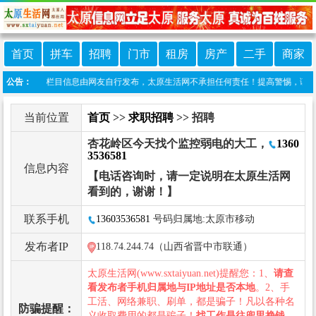
首页
拼车
招聘
门市
租房
房产
二手
商家
责声明：本栏目信息由网友自行发布，太原生活网不承担任何责任！提高警惕，谨防诈骗！做推
公告：
当前位置
首页
>>
求职招聘
>> 招聘
杏花岭区今天找个监控弱电的大工，
1360
3536581
信息内容
【电话咨询时，请一定说明在太原生活网
看到的，谢谢！】
联系手机
13603536581
号码归属地:太原市移动
发布者IP
118.74.244.74（山西省晋中市联通）
太原生活网(www.sxtaiyuan.net)提醒您：1、
请查
看发布者手机归属地与IP地址是否本地
。2、手
工活、网络兼职、刷单，都是骗子！凡以各种名
防骗提醒：
义收取费用的都是骗子！
找工作是往兜里挣钱，