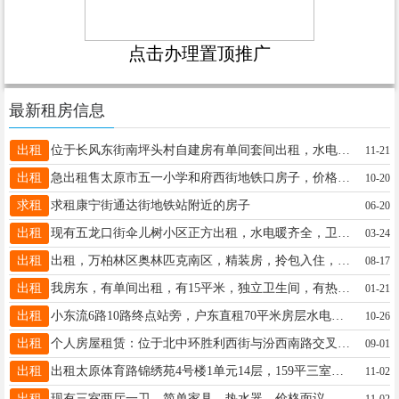
点击办理置顶推广
最新租房信息
出租
位于长风东街南坪头村自建房有单间套间出租，水电暖网齐全，有停车位，需要的联系18634328582
11-21
出租
急出租售太原市五一小学和府西街地铁口房子，价格面议，联系方式15513093286
10-20
求租
求租康宁街通达街地铁站附近的房子
06-20
出租
现有五龙口街伞儿树小区正方出租，水电暖齐全，卫生间，淋浴，厨房齐全还，交通方便，619，615，904，863，19，70，71，9，还有去阳曲县，长沟的公交车。有意者请联。13934528852。
03-24
出租
出租，万柏林区奥林匹克南区，精装房，拎包入住，电话13333535697
08-17
出租
我房东，有单间出租，有15平米，独立卫生间，有热水器，双人床，能做饭。水电费，宽带全有，地址在新建南路康乐街，紧邻新建南路，公交站牌很多，每月420元，有租房的打电话13513644755
01-21
出租
小东流6路10路终点站旁，户东直租70平米房层水电暖齐全，拎包入住。有意者电话联糸13233683844
10-26
出租
个人房屋租赁：位于北中环胜利西街与汾西南路交叉口东120米 欣园小区住房一套 南北通透，中楼层，75平米，水电暖齐全，简装（干净整洁）； 小区物业费低，停车免费，紧邻菜市场，濒临奥特莱斯、锦绣装饰城 交通便利；家具家电齐全，可拎包入住（谢绝中介，非诚勿扰） ☎：15525401559
09-01
出租
出租太原体育路锦绣苑4号楼1单元14层，159平三室二厅精装修带家俱家电、中央空调拎包入住，有停车位13734151909随时欢迎看房子！
11-02
出租
现有三室两厅一卫，简单家具，热水器，价格面议。 地址：紧邻晋阳大道，晋阳苑南门2单元四层 19935322436
11-02