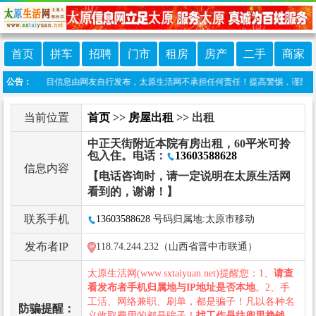
首页
拼车
招聘
门市
租房
房产
二手
商家
声明：本栏目信息由网友自行发布，太原生活网不承担任何责任！提高警惕，谨防诈骗！做推广
公告：
当前位置
首页
>>
房屋出租
>> 出租
中正天街附近本院有房出租，60平米可拎
包入住。电话：
13603588628
信息内容
【电话咨询时，请一定说明在太原生活网
看到的，谢谢！】
联系手机
13603588628
号码归属地:太原市移动
发布者IP
118.74.244.232（山西省晋中市联通）
太原生活网(www.sxtaiyuan.net)提醒您：1、
请查
看发布者手机归属地与IP地址是否本地
。2、手
工活、网络兼职、刷单，都是骗子！凡以各种名
防骗提醒：
义收取费用的都是骗子！
找工作是往兜里挣钱，