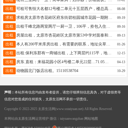
出租
可租可售恒大名都12号楼二单元十五层西户，楼总高32层，面积101平米左右，位于北城核心区域，周边紧临城市主干道解放北路，走出小区即为地铁2号线，交通便利。小区环境优美，物业服务好，幼儿园小学初高中学校较多。本房基本为交房时的精装原样，可减轻入住装修烦恼。大红本满五，可租可售，只等有缘人，中介勿扰！电话18635160083
08-08
求租
求租房太原市杏花岭区府东街碧桂园城市花园一期附近 一室一厅或者两室一厅或者民用房 出租的加我微信15296700612 一个月一结账的，长期租，只是目前手里不宽裕
09-19
出租
出租千峰北路两室两厅一厨一卫，106平，拎包入住附近有幼儿园，小学，中学，交通便利，生活圈配套完善，有意者拔打电话，15536835890李女士
09-16
出租
房屋出租，太原市杏花岭区太原市第53中学对面泰和苑小区。高层电梯楼18楼80平米，两室两厅一厨一卫，精装修家具家电齐全，拎包入住13834594163。
09-13
出租
本人有200平米库房出租，有需要的联系，地址尖草坪区柴村镇寺头村 有一个空院子，1000多平米，可以做库房，也可以做其它的，地址在小店刘家堡乡洛阳村，有需要的联系，电话15234172293
01-26
出租
出租:保利东郡有一商铺出租，上下两层约115平，地段繁华成熟小区，住户高端。有意者电联13934600786。
12-15
出租
房东.直租：来福花园小区4号楼二单元22层…71.05平米两室一厅一厨一卫.大阳台.精装修.家具家电.空调等齐全，干净整洁明亮拎包入住，☎17636460082
04-13
出租
动物园北门饭店出租。15110538704
10-29
声明：
本站所有信息均由发布者提供，请您仔细辨别信息真伪，对于虚假类等
信息对您造成的任何损失，太原生活网不承担一切责任。
Copyright © 2022-2025 太原生活网(www.sxtaiyuan.net) All Rights Reserved.
本网站由
太原生活网
运营维护 微信：taiyuanwangzhan
网站地图